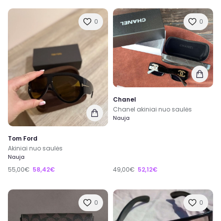
0
0
Chanel
Chanel akiniai nuo saulės
Nauja
Tom Ford
Akiniai nuo saulės
Nauja
55,00€
58,42€
49,00€
52,12€
0
0