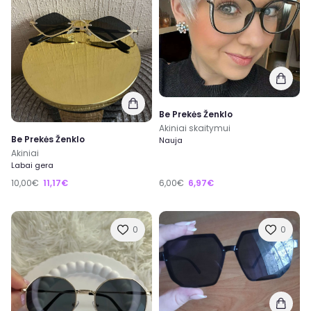
Be Prekės Ženklo
Akiniai skaitymui
Be Prekės Ženklo
Nauja
Akiniai
Labai gera
10,00€
11,17€
6,00€
6,97€
0
0