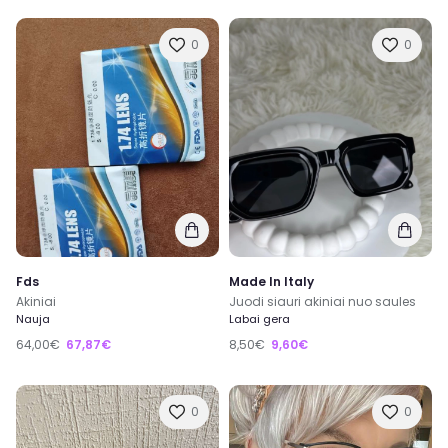
0
0
Fds
Made In Italy
Akiniai
Juodi siauri akiniai nuo saules
Nauja
Labai gera
64,00€
67,87€
8,50€
9,60€
0
0