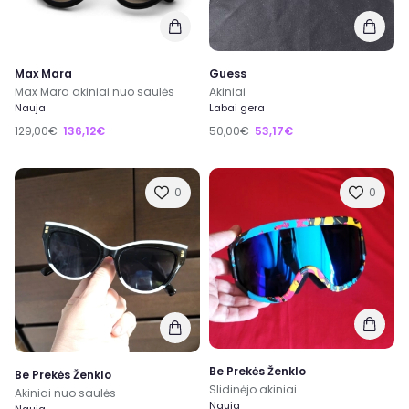
Max Mara
Guess
Max Mara akiniai nuo saulės
Akiniai
Nauja
Labai gera
129,00€
136,12€
50,00€
53,17€
0
0
Be Prekės Ženklo
Be Prekės Ženklo
Slidinėjo akiniai
Akiniai nuo saulės
Nauja