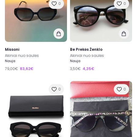
0
0
Missoni
Be Prekės Ženklo
Akiniai nuo saulės
Akiniai nuo saulės
Nauja
Nauja
79,00€
83,62€
3,50€
4,35€
0
0