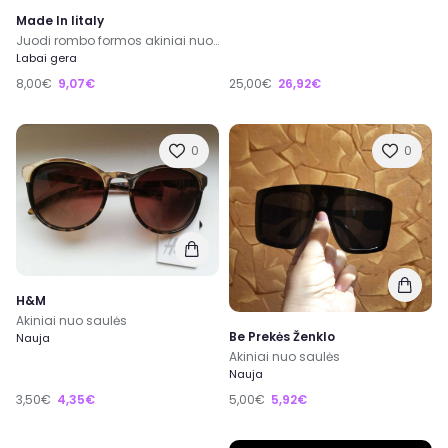
Made In Iitaly
Juodi rombo formos akiniai nuo saules
Labai gera
8,00€
9,07€
25,00€
26,92€
0
0
H&M
Akiniai nuo saulės
Be Prekės Ženklo
Nauja
Akiniai nuo saulės
Nauja
3,50€
4,35€
5,00€
5,92€