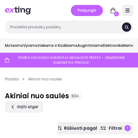
Prisijungti
Open 
0
Moterims
Vyrams
Vaikams ir Kūdikiams
Augintiniams
Elektronika
Namai ir
VISIŠKA SAUGUMO GARANTIJA: NEGAUSITE PREKĖS - GRĄŽINSIME
SUMOKĖTUS PINIGUS!
Pradžia
Akiniai nuo saulės
Akiniai nuo saulės
50+
Grįžti atgal
Rūšiuoti pagal
Filtrai
1