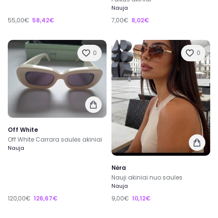
Nauja
55,00€
58,42€
7,00€
8,02€
0
0
Off White
Off White Carrara saulės akiniai
Nauja
Nėra
Nauji akiniai nuo saules
Nauja
120,00€
126,67€
9,00€
10,12€