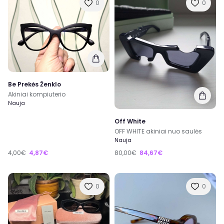
0
0
Be Prekės Ženklo
Akiniai kompiuterio
Nauja
Off White
OFF WHITE akiniai nuo saulės
Nauja
4,00€
4,87€
80,00€
84,67€
0
0