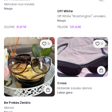
Akinukai nuo saulės
Nauja
Off White
Off White "Washington" uniseksiniai saulės akiniai
Nauja
20,00€
21,67€
115,00€
121,42€
0
0
Cross
Moteriški saulės akiniai
Labai gera
Be Prekės Ženklo
Akiniai