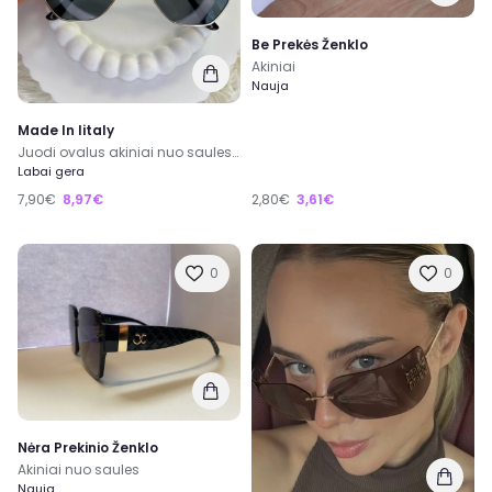
Be Prekės Ženklo
Akiniai
Nauja
Made In Iitaly
Juodi ovalus akiniai nuo saules aukso spalvos remeliais
Labai gera
7,90€
8,97€
2,80€
3,61€
0
0
Nėra Prekinio Ženklo
Akiniai nuo saules
Nauja