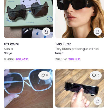
Off White
Tory Burch
Akiniai
Tory Burch prabangūs akiniai
Nauja
Nauja
95,00€
100,42€
190,00€
200,17€
0
0