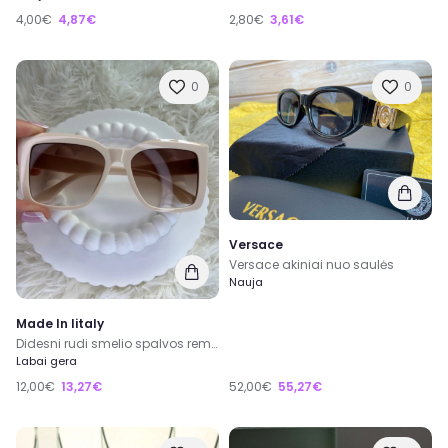
4,00€
4,87€
2,80€
3,61€
0
0
Versace
Versace akiniai nuo saulės
Nauja
Made In Iitaly
Didesni rudi smelio spalvos remeliais akiniai nuo saules
Labai gera
12,00€
13,27€
52,00€
55,27€