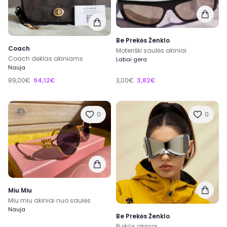
Be Prekės Ženklo
Coach
Moteriški saulės akiniai
Coach dėklas akiniams
Labai gera
Nauja
89,00€
94,12€
3,00€
3,82€
0
0
Miu Miu
Miu miu akiniai nuo saulės
Nauja
Be Prekės Ženklo
Puikūs akiniai