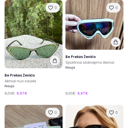
0
0
Be Prekės Ženklo
Sportiniai slidinėjimo Akiniai
Nauja
Be Prekės Ženklo
Akiniai nuo saulės
Nauja
6,00€
6,97€
6,00€
6,97€
0
0