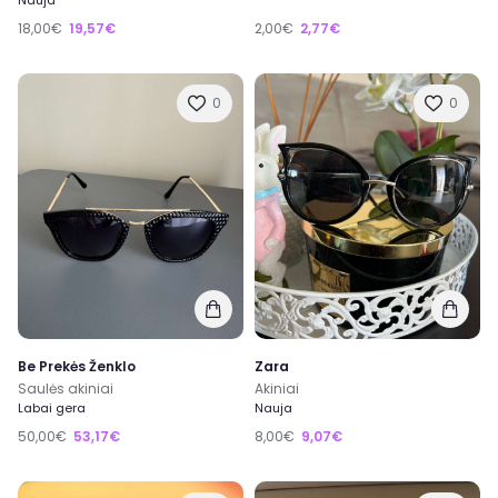
Nauja
18,00€
19,57€
2,00€
2,77€
0
0
Be Prekės Ženklo
Zara
Saulės akiniai
Akiniai
Labai gera
Nauja
50,00€
53,17€
8,00€
9,07€