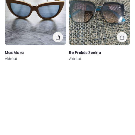
Max Mara
Be Prekės Ženklo
Akiniai
Akiniai
Nauja
Labai gera
120,00€
126,67€
-14%
38,00€
40,57€
0
0