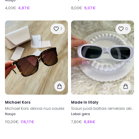
Nauja
4,00€
4,87€
8,00€
9,07€
1
0
Michael Kors
Made In Iitaly
Michael Kors akiniai nuo saulės
Siauri juodi baltais remelaiis akiniai nuo saules
Nauja
Labai gera
110,00€
116,17€
7,80€
8,86€