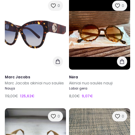
0
0
Marc Jacobs
Nėra
Marc Jacobs akiniai nuo saulės
Akiniai nuo saulės nauji
Nauja
Labai gera
119,00€
125,62€
8,00€
9,07€
0
0