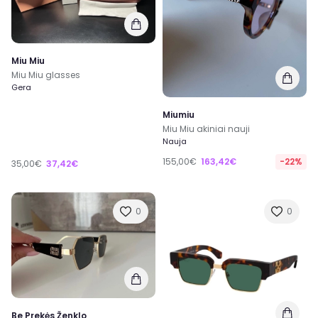
Miu Miu
Miu Miu glasses
Gera
Miumiu
Miu Miu akiniai nauji
Nauja
155,00€
163,42€
-22%
35,00€
37,42€
0
0
Be Prekės Ženklo