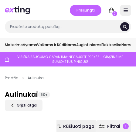
Prisijungti
Open 
0
Moterims
Vyrams
Vaikams ir Kūdikiams
Augintiniams
Elektronika
Namai ir
VISIŠKA SAUGUMO GARANTIJA: NEGAUSITE PREKĖS - GRĄŽINSIME
SUMOKĖTUS PINIGUS!
Pradžia
Aulinukai
Aulinukai
50+
Grįžti atgal
Rūšiuoti pagal
Filtrai
1