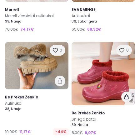
Merrell
EVA&MINGE
Merrell zieminiai aulinukai
Aukinukai
39, Nauja
36, Labai gera
70,00€
74,17€
65,00€
68,92€
0
0
Be Prekės Ženklo
Aulinukai
38, Nauja
Be Prekės Ženklo
Sniego batai
39, Nauja
10,00€
11,17€
-44%
8,00€
9,07€