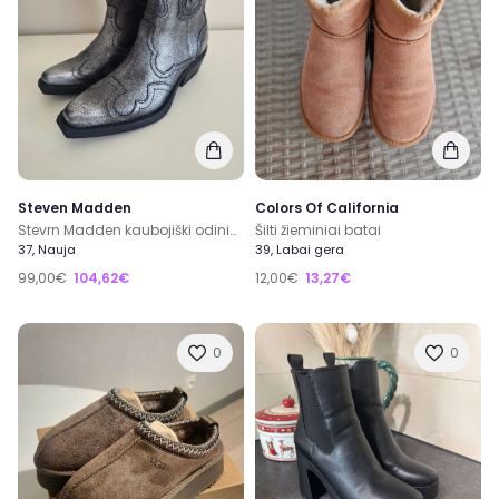
Steven Madden
Colors Of California
Stevrn Madden kaubojiški odiniai batai
Šilti žieminiai batai
37, Nauja
39, Labai gera
99,00€
104,62€
12,00€
13,27€
0
0