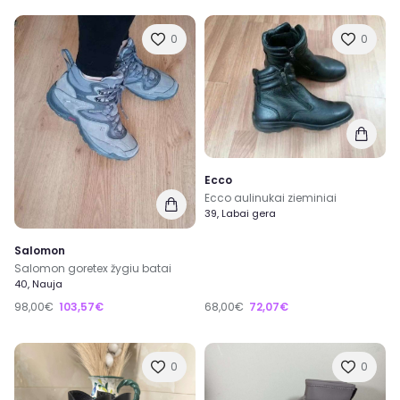
0
0
Ecco
Ecco aulinukai zieminiai
39, Labai gera
Salomon
Salomon goretex žygiu batai
40, Nauja
98,00€
103,57€
68,00€
72,07€
0
0