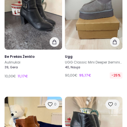
Be Prekės Ženklo
Ugg
Aulinukai
UGG Classic Mini Deeper žieminiai aulinukai su avikailiu
39, Gera
40, Nauja
90,00€
95,17€
-25%
10,00€
11,17€
0
0