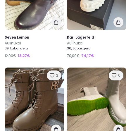
Seven Lemon
Karl Lagerfeld
Aulinukai
Aulinukai
39, Labai gera
36, Labai gera
12,00€
13,27€
70,00€
74,17€
2
0