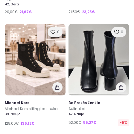
42, Gera
20,00€
21,67€
21,50€
23,25€
0
0
Michael Kors
Be Prekės Ženklo
Michael Kors stilingi aulinukai
Aulinukai
39, Nauja
42, Nauja
52,00€
55,27€
-5%
129,00€
136,12€