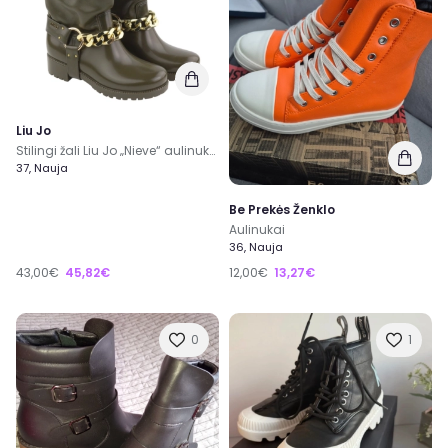
Liu Jo
Stilingi žali Liu Jo „Nieve“ aulinukai
37, Nauja
Be Prekės Ženklo
Aulinukai
36, Nauja
43,00€
45,82€
12,00€
13,27€
0
1