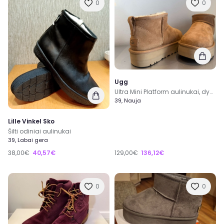
0
0
Ugg
Ultra Mini Platform aulinukai, dydis 39, visiškai nauji
39, Nauja
Lille Vinkel Sko
Šilti odiniai aulinukai
39, Labai gera
38,00€
40,57€
129,00€
136,12€
0
0