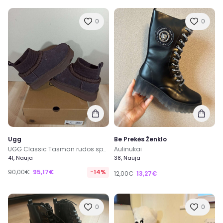
0
0
Ugg
Be Prekės Ženklo
UGG Classic Tasman rudos spalvos aulinukai su avikailiu
Aulinukai
41, Nauja
38, Nauja
90,00€
95,17€
-14%
12,00€
13,27€
0
0