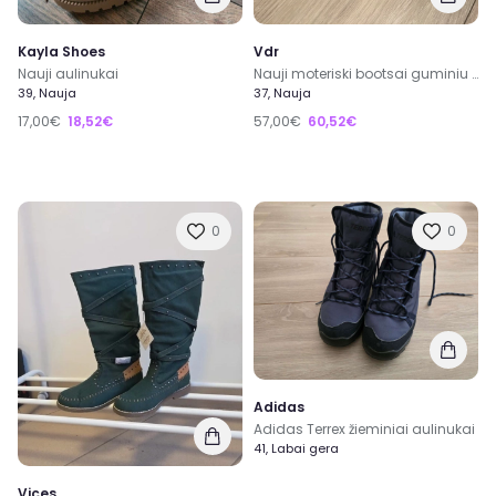
Kayla Shoes
Vdr
Nauji aulinukai
Nauji moteriski bootsai guminiu padu
39, Nauja
37, Nauja
17,00€
18,52€
57,00€
60,52€
0
0
Adidas
Adidas Terrex žieminiai aulinukai
41, Labai gera
Vices