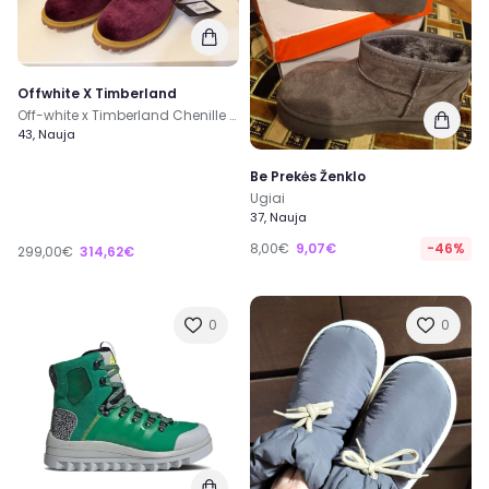
Offwhite X Timberland
Off-white x Timberland Chenille Combat aulinukai
43, Nauja
Be Prekės Ženklo
Ugiai
37, Nauja
8,00€
9,07€
-46%
299,00€
314,62€
0
0