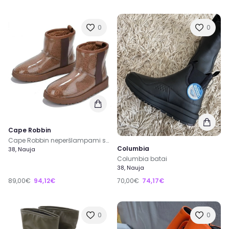
0
0
Cape Robbin
Cape Robbin neperšlampami sniego batai
Columbia
38, Nauja
Columbia batai
38, Nauja
89,00€
94,12€
70,00€
74,17€
0
0