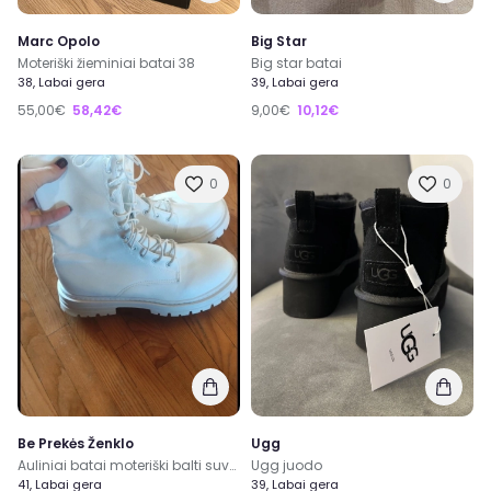
Marc Opolo
Big Star
Moteriški žieminiai batai 38
Big star batai
38, Labai gera
39, Labai gera
55,00€
58,42€
9,00€
10,12€
0
0
Be Prekės Ženklo
Ugg
Auliniai batai moteriški balti suvarstomi
Ugg juodo
41, Labai gera
39, Labai gera