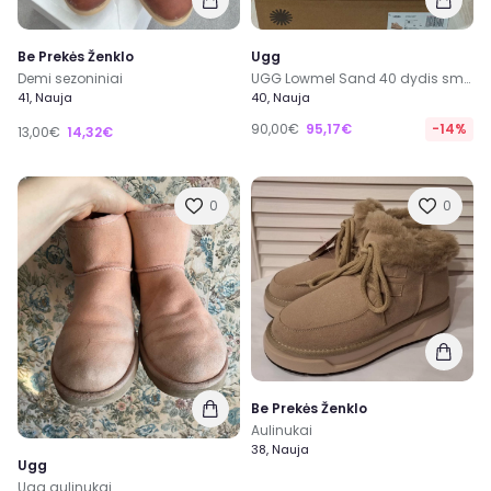
Be Prekės Ženklo
Ugg
Demi sezoniniai
UGG Lowmel Sand 40 dydis smėlio spalvos aulinukai
41, Nauja
40, Nauja
90,00€
95,17€
-14%
13,00€
14,32€
0
0
Be Prekės Ženklo
Aulinukai
38, Nauja
Ugg
Ugg aulinukai