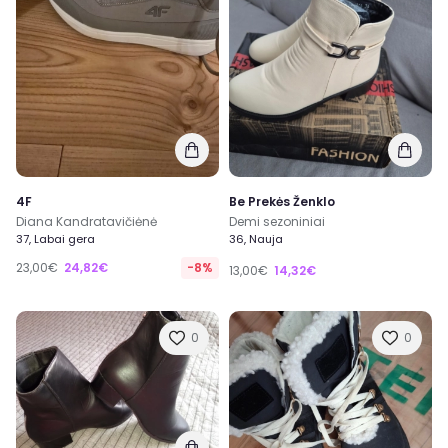
Pirk
ir
Parduok
nebenaudojamas, bei naujas prekes
ir dar užsidirbk, ar gali būti kažkas dar geriau?
Prisijunk prie mūsų ir tapk
ExTing dalimi
!
ExTing bendruomenėje jau 6000+ narių.
Registruotis →
Supratau
4F
Be Prekės Ženklo
Diana Kandratavičiėnė
Demi sezoniniai
37, Labai gera
36, Nauja
23,00€
24,82€
-8%
13,00€
14,32€
0
0