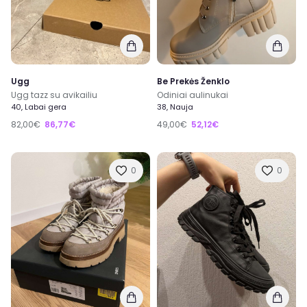
Ugg
Be Prekės Ženklo
Ugg tazz su avikailiu
Odiniai aulinukai
40, Labai gera
38, Nauja
82,00€
86,77€
49,00€
52,12€
0
0