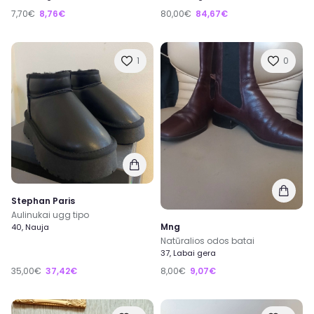
7,70€
8,76€
80,00€
84,67€
1
0
Stephan Paris
Aulinukai ugg tipo
Mng
40, Nauja
Natūralios odos batai
37, Labai gera
35,00€
37,42€
8,00€
9,07€