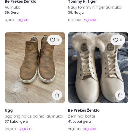
Be Prekės Ženklo
Tommy Hilfiger
Aulinukai
Nauji tommy hilfiger aulinukai
39, Gera
39, Nauja
9,00€
10,12€
68,00€
72,07€
0
0
Ugg
Be Prekės Ženklo
Ugg originalūs odiniai aulinukai
Žieminiai batai
37, Labai gera
41, Labai gera
20,00€
21,67€
28,00€
30,07€