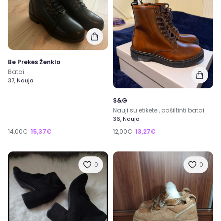
Be Prekės Ženklo
Batai
37, Nauja
S&G
Nauji su etikete , pašiltinti batai
36, Nauja
14,00€
15,37€
12,00€
13,27€
0
0