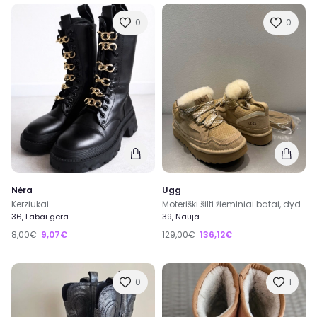
0
0
Nėra
Ugg
Kerziukai
Moteriški šilti žieminiai batai, dydis 39, camel spalva
36, Labai gera
39, Nauja
8,00€
9,07€
129,00€
136,12€
0
1