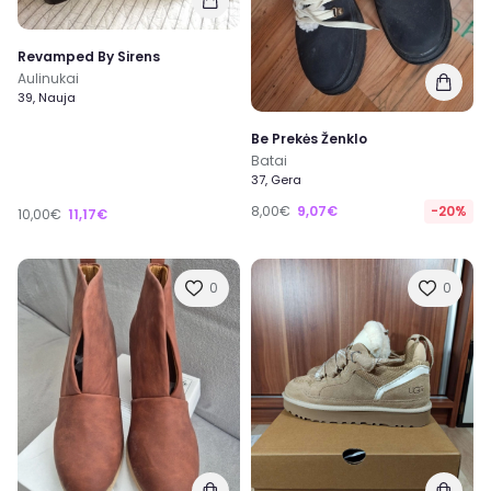
Revamped By Sirens
Aulinukai
39, Nauja
Be Prekės Ženklo
Batai
37, Gera
8,00€
9,07€
-20%
10,00€
11,17€
0
0