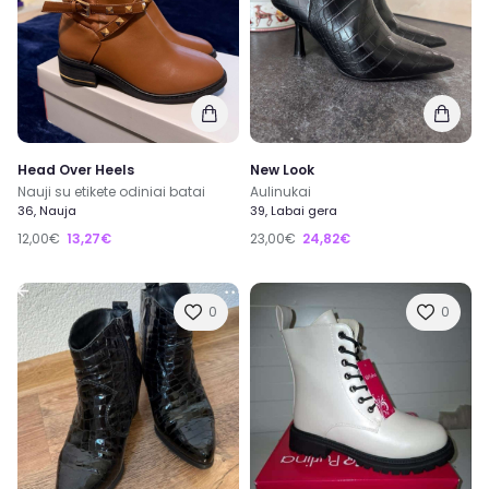
Head Over Heels
New Look
Nauji su etikete odiniai batai
Aulinukai
36, Nauja
39, Labai gera
12,00€
13,27€
23,00€
24,82€
0
0