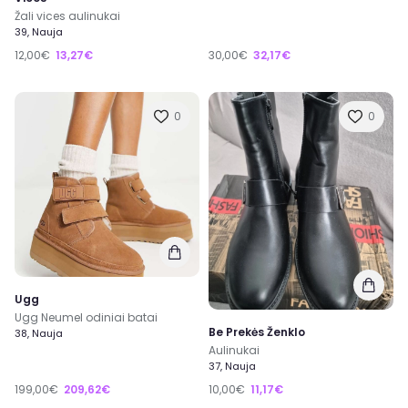
Žali vices aulinukai
39, Nauja
12,00€
13,27€
30,00€
32,17€
0
0
Ugg
Ugg Neumel odiniai batai
Be Prekės Ženklo
38, Nauja
Aulinukai
37, Nauja
199,00€
209,62€
10,00€
11,17€