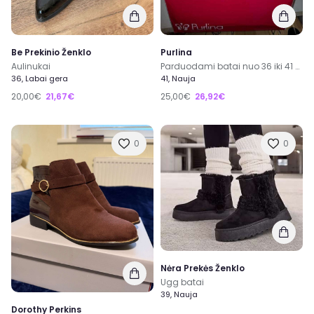
Be Prekinio Ženklo
Purlina
Aulinukai
Parduodami batai nuo 36 iki 41 dydžio,kaina 25e,siunčiam į visus miestus
36, Labai gera
41, Nauja
20,00€
21,67€
25,00€
26,92€
0
0
Nėra Prekės Ženklo
Ugg batai
39, Nauja
Dorothy Perkins