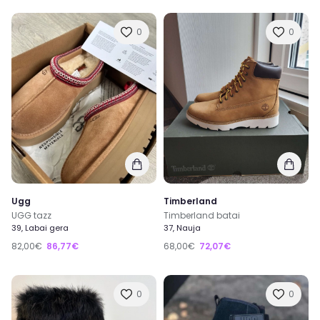
0
0
Ugg
Timberland
UGG tazz
Timberland batai
39, Labai gera
37, Nauja
82,00€
86,77€
68,00€
72,07€
0
0