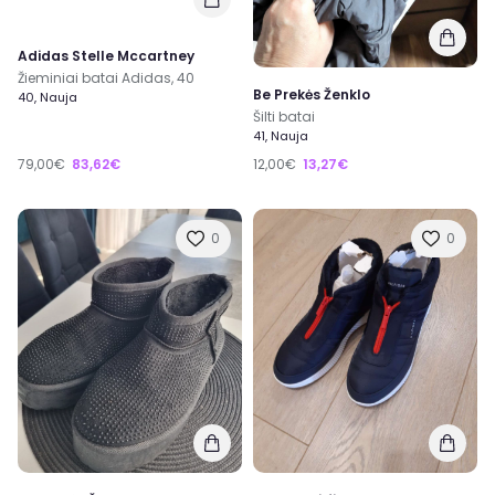
Adidas Stelle Mccartney
Žieminiai batai Adidas, 40
Be Prekės Ženklo
40, Nauja
Šilti batai
41, Nauja
79,00€
83,62€
12,00€
13,27€
0
0