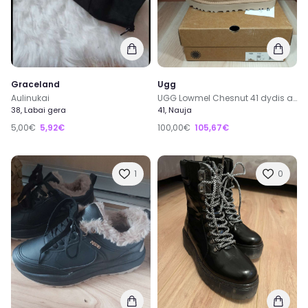
Graceland
Ugg
Aulinukai
UGG Lowmel Chesnut 41 dydis aulinukai su avikailiu
38, Labai gera
41, Nauja
5,00€
5,92€
100,00€
105,67€
1
0