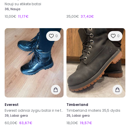
Nauji su etikete batai
36, Nauja
10,00€
11,17€
35,00€
37,42€
0
0
Everest
Timberland
Everest odiniai zygiu batai ir ne tik 39 dydis
Timberland moteris 35,5 dydis
39, Labai gera
35, Labai gera
60,00€
63,67€
18,00€
19,57€