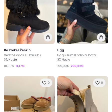
Be Prekės Ženklo
Ugg
Verstos odos su kailiuku
Ugg Neumel odiniai batai
37, Nauja
37, Nauja
10,00€
11,17€
199,00€
209,62€
0
0