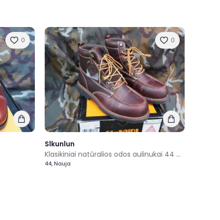
0
0
Slkunlun
Klasikiniai natūralios odos aulinukai 44 dydis
44, Nauja