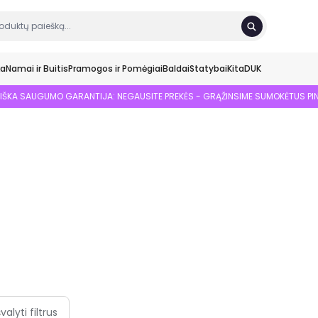
ka
Namai ir Buitis
Pramogos ir Pomėgiai
Baldai
Statybai
Kita
DUK
SIŠKA SAUGUMO GARANTIJA: NEGAUSITE PREKĖS - GRĄŽINSIME SUMOKĖTUS PI
švalyti filtrus