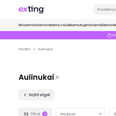
Moterims
Vyrams
Vaikams ir Kūdikiams
Augintiniams
Elektroni
VI
Pradžia
Aulinukai
Aulinukai
5
Grįžti atgal
Filtrai
I
1