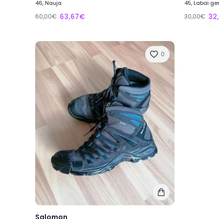
46, Nauja
45, Labai ge
63,67€
32
60,00€
30,00€
0
Salomon