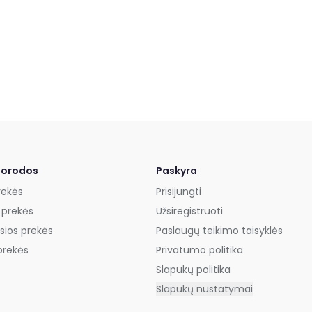
uorodos
Paskyra
rekės
Prisijungti
 prekės
Užsiregistruoti
sios prekės
Paslaugų teikimo taisyklės
prekės
Privatumo politika
Slapukų politika
Slapukų nustatymai