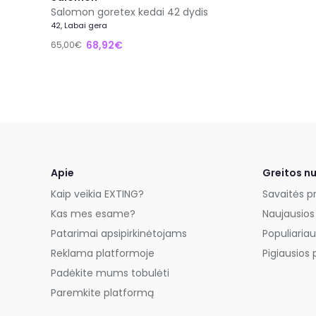
Salomon goretex kedai 42 dydis
42, Labai gera
68,92€
65,00€
Apie
Greitos n
Kaip veikia EXTING?
Savaitės p
Kas mes esame?
Naujausios
Patarimai apsipirkinėtojams
Populiariau
Reklama platformoje
Pigiausios 
Padėkite mums tobulėti
Paremkite platformą