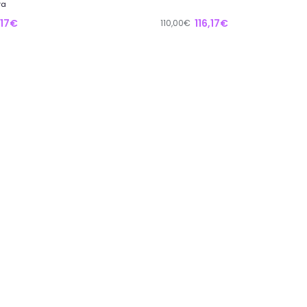
ra
,17€
116,17€
110,00€