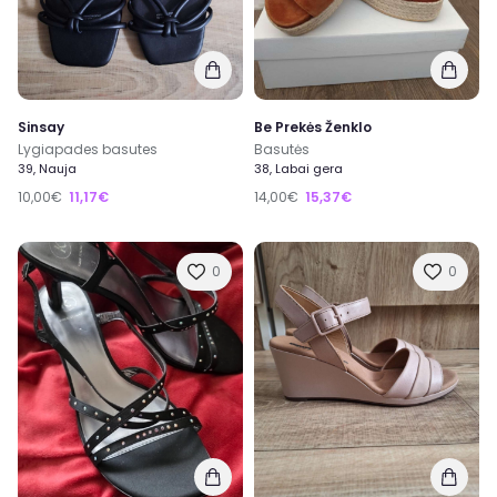
Sinsay
Be Prekės Ženklo
Lygiapades basutes
Basutės
39, Nauja
38, Labai gera
10,00€
11,17€
14,00€
15,37€
0
0