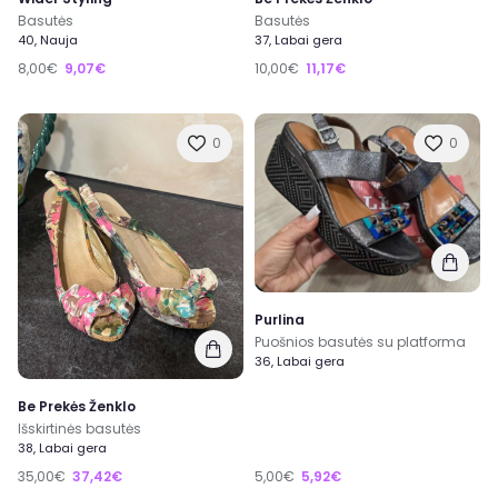
Basutės
Basutės
40, Nauja
37, Labai gera
8,00€
9,07€
10,00€
11,17€
0
0
Purlina
Puošnios basutės su platforma
36, Labai gera
Be Prekės Ženklo
Išskirtinės basutės
38, Labai gera
35,00€
37,42€
5,00€
5,92€