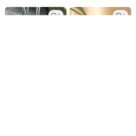
0
0
Zimmermann
Be Prekės Ženklo
Zimmermann tapkutės 40 d.
Labai patogios, praktiškai naujos basutės
40, Vidutinė
36, Labai gera
60,00€
63,67€
15,00€
16,42€
0
0