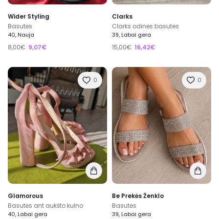
Wider Styling
Clarks
Basutės
Clarks odines basutes
40, Nauja
39, Labai gera
8,00€
9,07€
15,00€
16,42€
0
0
Glamorous
Be Prekės Ženklo
Basutės ant aukšto kulno
Basutės
40, Labai gera
39, Labai gera