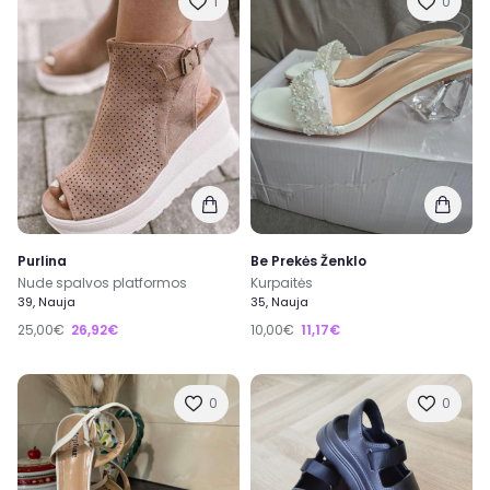
1
0
Purlina
Be Prekės Ženklo
Nude spalvos platformos
Kurpaitės
39, Nauja
35, Nauja
25,00€
26,92€
10,00€
11,17€
0
0