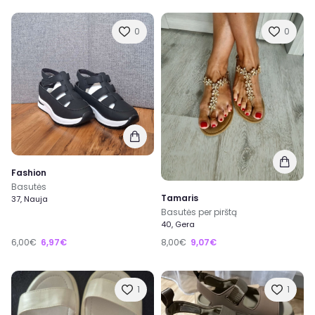
0
0
Fashion
Basutės
Tamaris
37, Nauja
Basutės per pirštą
40, Gera
6,00€
6,97€
8,00€
9,07€
1
1