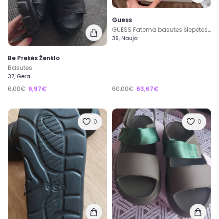
Guess
GUESS Fatema basutės šlepetės naujos
39, Nauja
Be Prekės Ženklo
Basutės
37, Gera
6,00€
6,97€
60,00€
63,67€
0
0