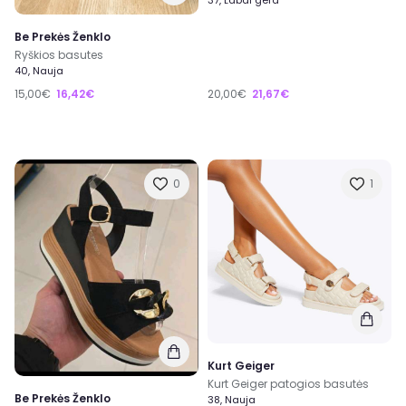
Be Prekės Ženklo
Ryškios basutes
40, Nauja
15,00€
16,42€
20,00€
21,67€
0
1
Kurt Geiger
Kurt Geiger patogios basutės
Be Prekės Ženklo
38, Nauja