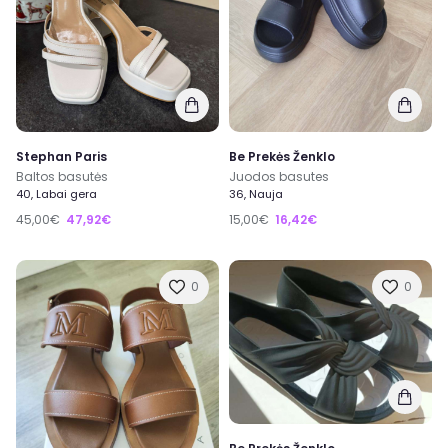
Stephan Paris
Be Prekės Ženklo
Baltos basutės
Juodos basutes
40, Labai gera
36, Nauja
45,00€
47,92€
15,00€
16,42€
0
0