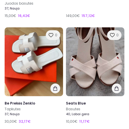
Juodos basutės
37, Nauja
15,00€
16,42€
149,00€
157,12€
0
0
Be Prekės Ženklo
Seats Blue
Tapkutes
Basutes
37, Nauja
40, Labai gera
30,00€
32,17€
10,00€
11,17€