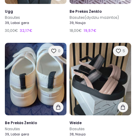
Ugg
Be Prekės Ženklo
Basutės
Basutes(dydziu mazintos)
39, Labai gera
39, Nauja
30,00€
32,17€
18,00€
19,57€
0
5
Be Prekės Ženklo
Weide
Nasutės
Basutės
39, Labai gera
38, Nauja