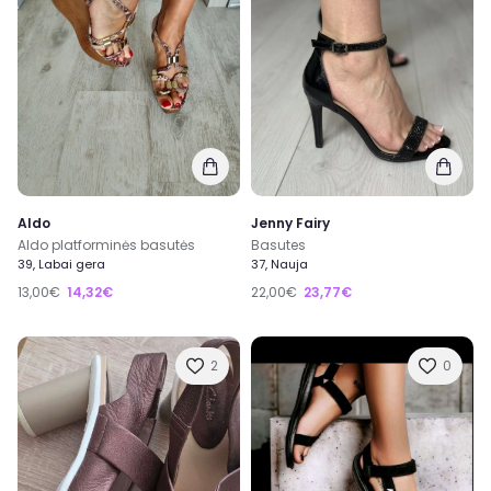
Aldo
Jenny Fairy
Aldo platforminės basutės
Basutes
39, Labai gera
37, Nauja
13,00€
14,32€
22,00€
23,77€
2
0