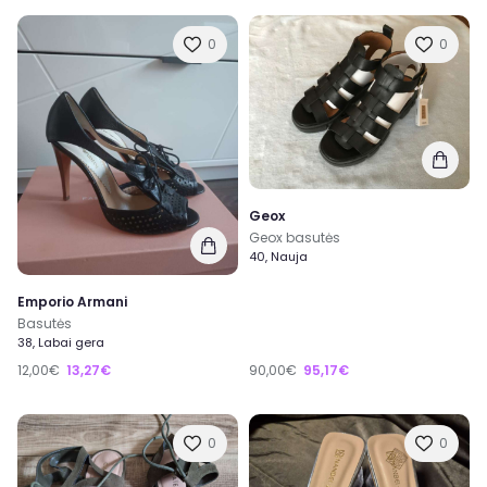
0
0
Geox
Geox basutės
40, Nauja
Emporio Armani
Basutės
38, Labai gera
12,00€
13,27€
90,00€
95,17€
0
0