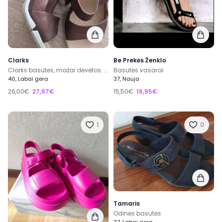
Clarks
Be Prekės Ženklo
Clarks basutės, mažai dėvėtos. Natūrali oda. Graži spalva . 39.5-40 dydis
Basutės vasarai
40, Labai gera
37, Nauja
26,00€
27,97€
15,50€
16,95€
1
0
Tamaris
Odinės basutės
37, Labai gera