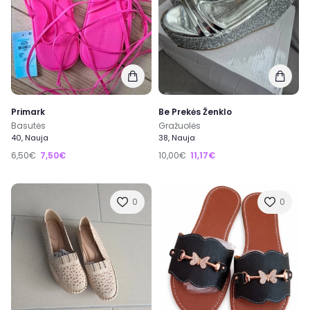
Primark
Be Prekės Ženklo
Basutės
Gražuolės
40, Nauja
38, Nauja
6,50€
7,50€
10,00€
11,17€
0
0