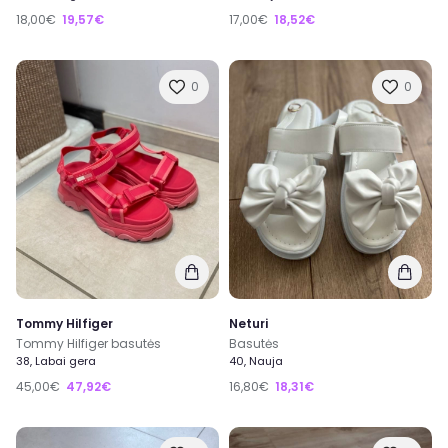
18,00€
19,57€
17,00€
18,52€
0
0
Tommy Hilfiger
Neturi
Tommy Hilfiger basutės
Basutės
38, Labai gera
40, Nauja
45,00€
47,92€
16,80€
18,31€