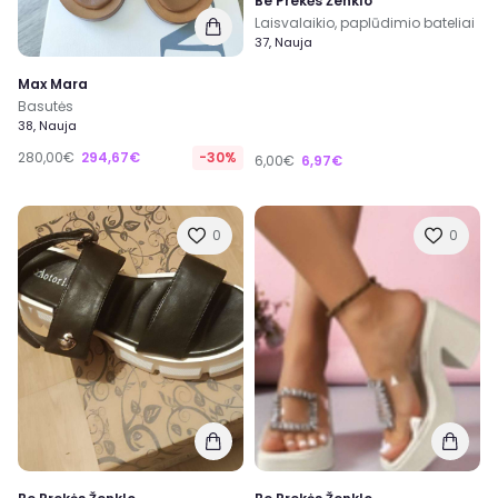
Be Prekės Ženklo
Laisvalaikio, paplūdimio bateliai
37, Nauja
Max Mara
Basutės
38, Nauja
280,00€
294,67€
-30%
6,00€
6,97€
0
0