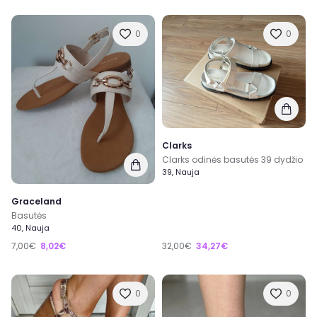
0
0
Clarks
Clarks odinės basutės 39 dydžio
39, Nauja
Graceland
Basutės
40, Nauja
7,00€
8,02€
32,00€
34,27€
0
0