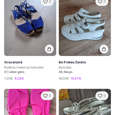
0
0
Graceland
Be Prekės Ženklo
Ryškios mėlynos basutės
Basutės
37, Labai gera
38, Nauja
7,00€
8,02€
18,00€
19,57€
0
0