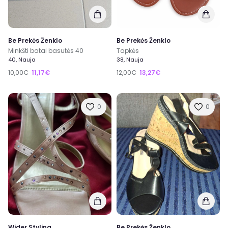
Be Prekės Ženklo
Be Prekės Ženklo
Minkšti batai basutės 40
Tapkės
40, Nauja
38, Nauja
10,00€
11,17€
12,00€
13,27€
0
0
Wider Styling
Be Prekės Ženklo