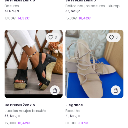
Be Prekės Ženklo
Be Prekės Ženklo
Basutes
Baltos naujos basutės - klumpaitės
41, Nauja
38, Nauja
13,00€
14,32€
15,00€
16,42€
3
0
Be Prekės Ženklo
Elegance
Juodos naujos basutės
Basutės
38, Nauja
41, Nauja
15,00€
16,42€
8,00€
9,07€