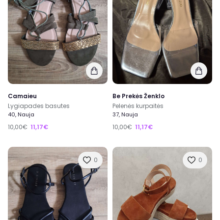
Camaieu
Be Prekės Ženklo
Lygiapades basutes
Pelenės kurpaitės
40, Nauja
37, Nauja
10,00€
11,17€
10,00€
11,17€
0
0