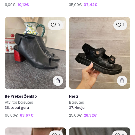
9,00€
10,12€
35,00€
37,42€
0
1
Be Prekės Ženklo
Nėra
Atviros basutės
Basutės
38, Labai gera
37, Nauja
60,00€
63,67€
25,00€
26,92€