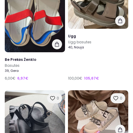
Ugg
Ugg basutes
40, Nauja
Be Prekės Ženklo
Basutės
39, Gera
6,00€
6,97€
100,00€
105,67€
0
0