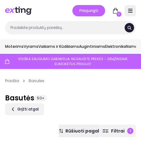
Prisijungti
Open 
0
Moterims
Vyrams
Vaikams ir Kūdikiams
Augintiniams
Elektronika
Namai ir
VISIŠKA SAUGUMO GARANTIJA: NEGAUSITE PREKĖS - GRĄŽINSIME
SUMOKĖTUS PINIGUS!
Pradžia
Basutės
Basutės
50+
Grįžti atgal
Rūšiuoti pagal
Filtrai
1