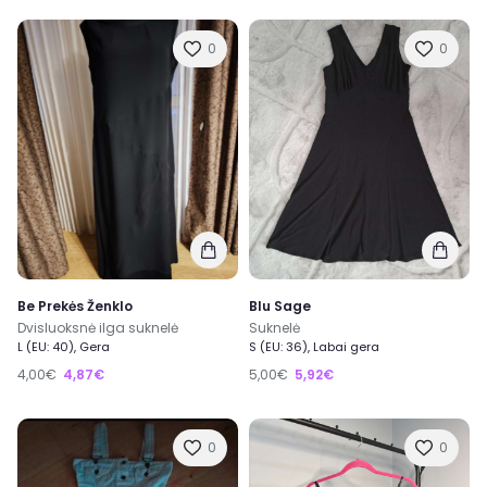
0
0
Be Prekės Ženklo
Blu Sage
Dvisluoksnė ilga suknelė
Suknelė
L (EU: 40), Gera
S (EU: 36), Labai gera
4,00€
4,87€
5,00€
5,92€
0
0