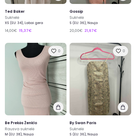
Ted Baker
Gossip
Suknelė
Suknelė
XS (EU: 34), Labai gera
S (EU: 36), Nauja
14,00€
15,37€
20,00€
21,67€
0
0
Be Prekės Ženklo
By Swan Paris
Rausva suknelė
Suknelė
M (EU: 38), Nauja
S (EU: 36), Nauja