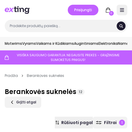
Prisijungti
Open 
0
Moterims
Vyrams
Vaikams ir Kūdikiams
Augintiniams
Elektronika
Namai ir
VISIŠKA SAUGUMO GARANTIJA: NEGAUSITE PREKĖS - GRĄŽINSIME
SUMOKĖTUS PINIGUS!
Pradžia
Berankovės suknelės
Berankovės suknelės
12
Grįžti atgal
Rūšiuoti pagal
Filtrai
1