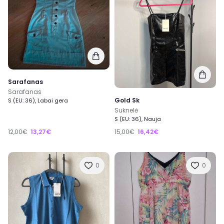
Sarafanas
Sarafanas
Gold Sk
S (EU: 36), Labai gera
Suknelė
S (EU: 36), Nauja
12,00€
13,27€
15,00€
16,42€
0
0