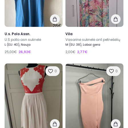
U.s. Polo Assn.
Vila
U.S pollo asn suknelė
Vasarinė suknelė ant petnešėlių
L (EU: 40), Nauja
M (EU: 38), Labai gera
25,00€
26,92€
2,00€
2,77€
0
0