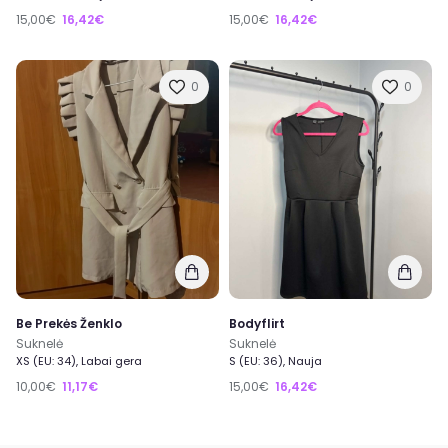
15,00€
16,42€
15,00€
16,42€
0
0
Be Prekės Ženklo
Bodyflirt
Suknelė
Suknelė
XS (EU: 34), Labai gera
S (EU: 36), Nauja
10,00€
11,17€
15,00€
16,42€