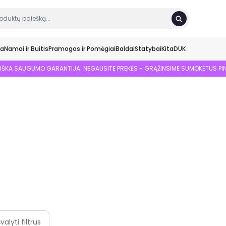
ka
Namai ir Buitis
Pramogos ir Pomėgiai
Baldai
Statybai
Kita
DUK
SIŠKA SAUGUMO GARANTIJA: NEGAUSITE PREKĖS - GRĄŽINSIME SUMOKĖTUS PI
švalyti filtrus