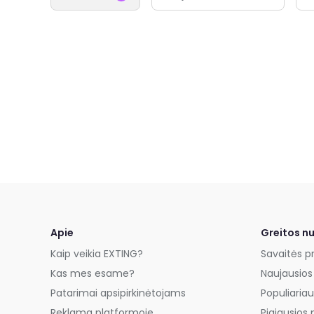
Apie
Greitos n
Kaip veikia EXTING?
Savaitės p
Kas mes esame?
Naujausios
Patarimai apsipirkinėtojams
Populiariau
Reklama platformoje
Pigiausios 