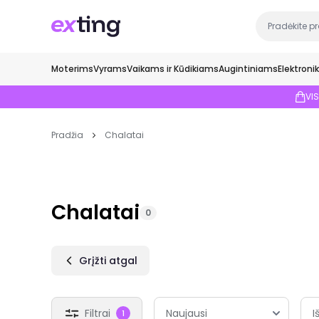
Moterims
Vyrams
Vaikams ir Kūdikiams
Augintiniams
Elektroni
VI
Pradžia
Chalatai
Chalatai
0
Grįžti atgal
Filtrai
I
1