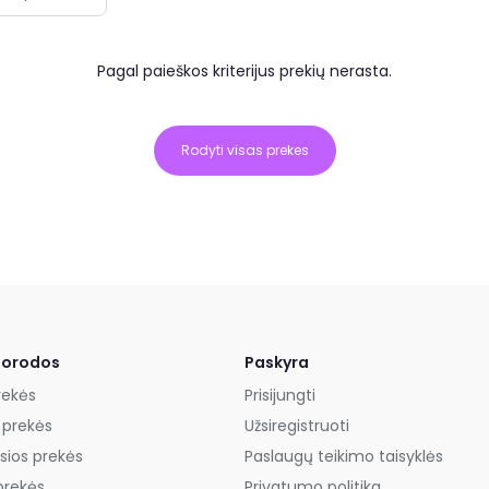
Pagal paieškos kriterijus prekių nerasta.
Rodyti visas prekes
uorodos
Paskyra
rekės
Prisijungti
 prekės
Užsiregistruoti
sios prekės
Paslaugų teikimo taisyklės
prekės
Privatumo politika