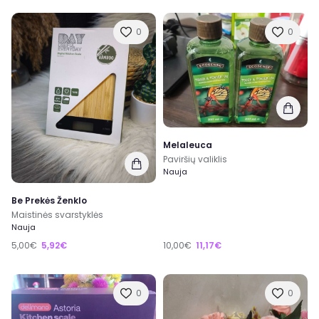
0
0
Melaleuca
Paviršių valiklis
Nauja
Be Prekės Ženklo
Maistinės svarstyklės
Nauja
5,00€
5,92€
10,00€
11,17€
0
0