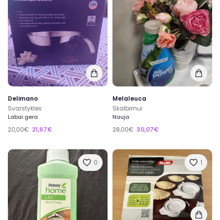
Delimano
Melaleuca
Svarstykles
Skalbimui
Labai gera
Nauja
20,00€
21,67€
28,00€
30,07€
0
1