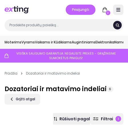
Prisijungti
Open 
0
Moterims
Vyrams
Vaikams ir Kūdikiams
Augintiniams
Elektronika
Namai ir
VISIŠKA SAUGUMO GARANTIJA: NEGAUSITE PREKĖS - GRĄŽINSIME
SUMOKĖTUS PINIGUS!
Pradžia
Dozatoriai ir matavimo indeliai
Dozatoriai ir matavimo indeliai
6
Grįžti atgal
Rūšiuoti pagal
Filtrai
1