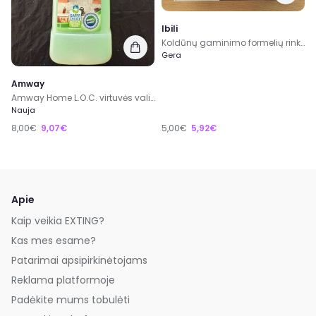
Ibili
Koldūnų gaminimo formelių rinkinys
Gera
Amway
Amway Home L.O.C. virtuvės valiklis
Nauja
8,00€
9,07€
5,00€
5,92€
Apie
Kaip veikia EXTING?
Kas mes esame?
Patarimai apsipirkinėtojams
Reklama platformoje
Padėkite mums tobulėti