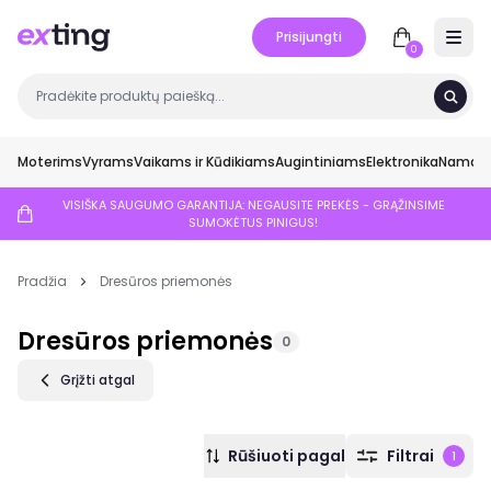
Prisijungti
Open 
0
Moterims
Vyrams
Vaikams ir Kūdikiams
Augintiniams
Elektronika
Namai ir
VISIŠKA SAUGUMO GARANTIJA: NEGAUSITE PREKĖS - GRĄŽINSIME
SUMOKĖTUS PINIGUS!
Pradžia
Dresūros priemonės
Dresūros priemonės
0
Grįžti atgal
Rūšiuoti pagal
Filtrai
1