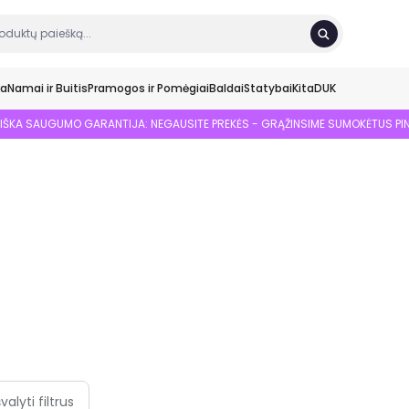
ka
Namai ir Buitis
Pramogos ir Pomėgiai
Baldai
Statybai
Kita
DUK
SIŠKA SAUGUMO GARANTIJA: NEGAUSITE PREKĖS - GRĄŽINSIME SUMOKĖTUS PI
švalyti filtrus