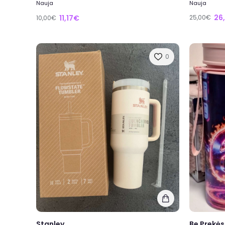
Nauja
Nauja
26
11,17€
25,00€
10,00€
0
Stanley
Be Prekės