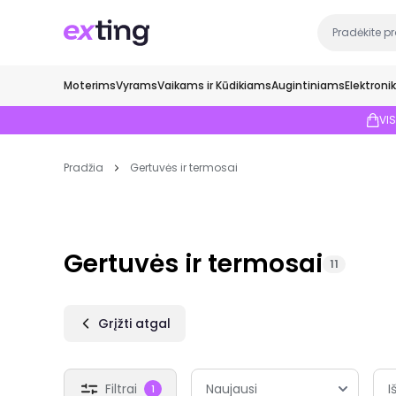
Moterims
Vyrams
Vaikams ir Kūdikiams
Augintiniams
Elektroni
VI
Pradžia
Gertuvės ir termosai
Gertuvės ir termosai
11
Grįžti atgal
Filtrai
I
1