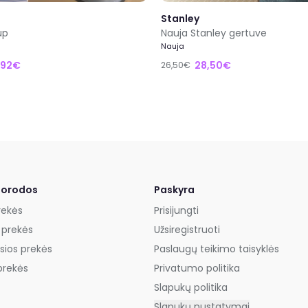
Stanley
up
Nauja Stanley gertuve
Nauja
,92€
28,50€
26,50€
uorodos
Paskyra
rekės
Prisijungti
 prekės
Užsiregistruoti
sios prekės
Paslaugų teikimo taisyklės
prekės
Privatumo politika
Slapukų politika
Slapukų nustatymai