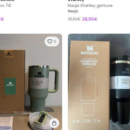
 po 7€
Nauja Stanley gertuve
Nauja
2€
28,50€
26,50€
0