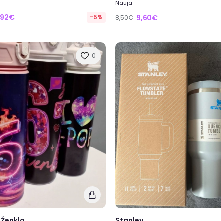
Nauja
,92€
-5%
9,60€
8,50€
0
 Ženklo
Stanley