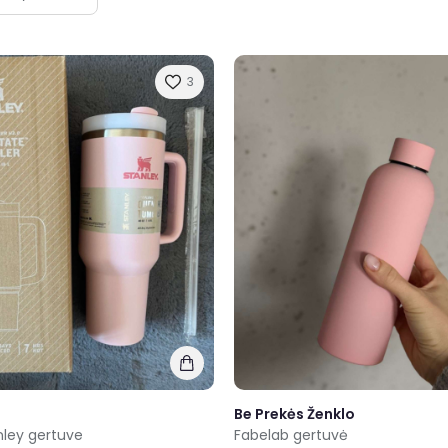
3
Be Prekės Ženklo
nley gertuve
Fabelab gertuvė