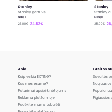
Stanley
Stanley
Stanley gertuvė
Stanley c
Nauja
Nauja
24,82€
26
23,00€
25,00€
Apie
Greitos n
Kaip veikia EXTING?
Savaitės p
Kas mes esame?
Naujausios
Patarimai apsipirkinėtojams
Populiariau
Reklama platformoje
Pigiausios 
Padėkite mums tobulėti
Paremkite platformą