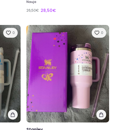
Nauja
28,50€
26,50€
0
0
Stanley