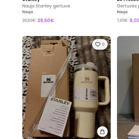
Nauja Stanley gertuve
Gertuvės
Nauja
Nauja
28,50€
8,0
26,50€
7,00€
0