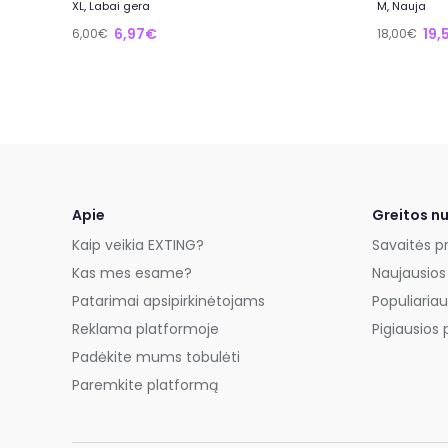
XL, Labai gera
M, Nauja
6,97€
19,
6,00€
18,00€
Apie
Greitos n
Kaip veikia EXTING?
Savaitės p
Kas mes esame?
Naujausios
Patarimai apsipirkinėtojams
Populiariau
Reklama platformoje
Pigiausios 
Padėkite mums tobulėti
Paremkite platformą