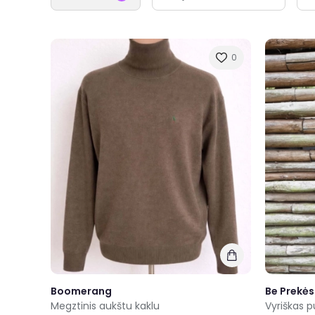
0
Boomerang
Be Prekės
Megztinis aukštu kaklu
Vyriškas p