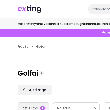
Moterims
Vyrams
Vaikams ir Kūdikiams
Augintiniams
Elektroni
VI
Pradžia
Golfai
Golfai
2
Grįžti atgal
Filtrai
I
1