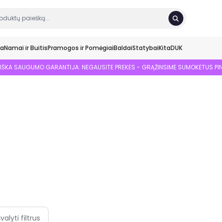
ka
Namai ir Buitis
Pramogos ir Pomėgiai
Baldai
Statybai
Kita
DUK
SIŠKA SAUGUMO GARANTIJA: NEGAUSITE PREKĖS - GRĄŽINSIME SUMOKĖTUS PI
švalyti filtrus