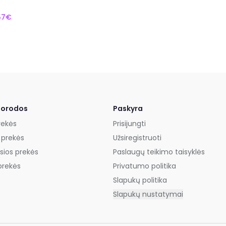
57€
uorodos
Paskyra
rekės
Prisijungti
 prekės
Užsiregistruoti
sios prekės
Paslaugų teikimo taisyklės
prekės
Privatumo politika
Slapukų politika
Slapukų nustatymai