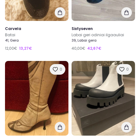
Carvela
Sixtyseven
Batai
Labai geri odiniai ilgaauliai
41, Gera
39, Labai gera
12,00€
13,27€
40,00€
42,67€
0
0