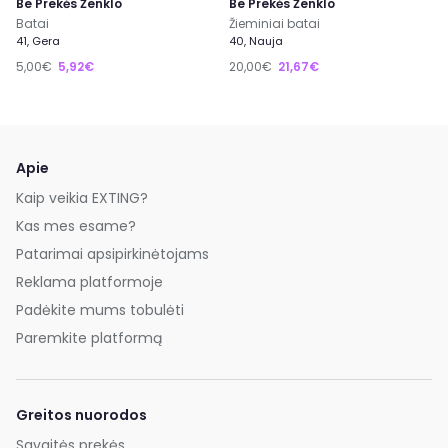
Be Prekės Ženklo
Be Prekės Ženklo
Batai
Žieminiai batai
41, Gera
40, Nauja
5,00€
5,92€
20,00€
21,67€
Apie
Kaip veikia EXTING?
Kas mes esame?
Patarimai apsipirkinėtojams
Reklama platformoje
Padėkite mums tobulėti
Paremkite platformą
Greitos nuorodos
Savaitės prekės