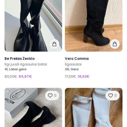
Be Prekės Ženklo
Vero Comma
Ilgi juodi ilgaauliai batai
Ilgaauliai
41, Labai gera
36, Gera
80,00€
84,67€
17,00€
18,52€
0
0