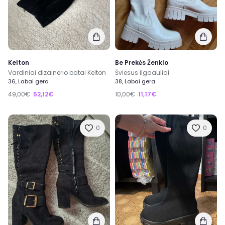
Kelton
Be Prekės Ženklo
Vardiniai dizainerio batai Kelton
Šviesus ilgaauliai
36, Labai gera
38, Labai gera
49,00€
52,12€
10,00€
11,17€
0
0