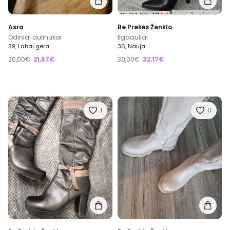
Asra
Be Prekės Ženklo
Odiniai aulinukai
Ilgaauliai
39, Labai gera
36, Nauja
20,00€
21,67€
30,00€
32,17€
1
0