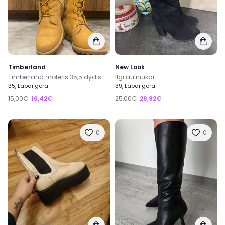
Timberland
New Look
Timberland moteris 35,5 dydis
Ilgi aulinukai
35, Labai gera
39, Labai gera
15,00€
16,42€
25,00€
26,92€
0
0