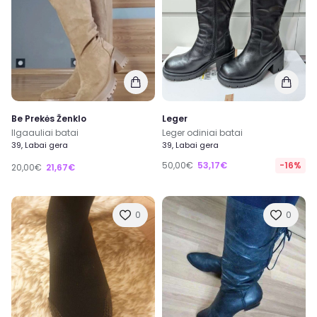
Be Prekės Ženklo
Leger
Ilgaauliai batai
Leger odiniai batai
39, Labai gera
39, Labai gera
50,00€
53,17€
-16%
20,00€
21,67€
0
0