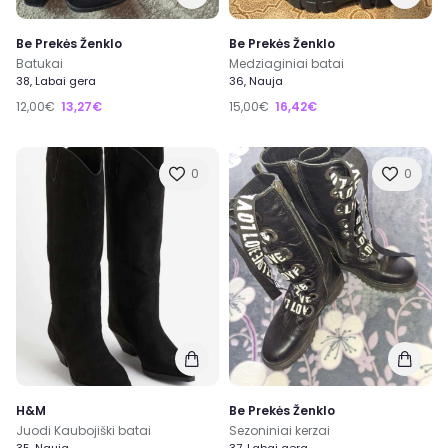
Be Prekės Ženklo
Be Prekės Ženklo
Batukai
Medziaginiai batai
38, Labai gera
36, Nauja
12,00€
13,27€
15,00€
16,42€
0
0
H&M
Be Prekės Ženklo
Juodi Kaubojiški batai
Sezoniniai kerzai