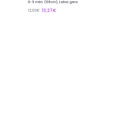
6-9 mėn. (68cm), Labai gera
13,27€
12,00€