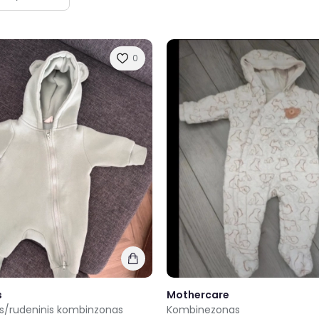
0
s
Mothercare
is/rudeninis kombinzonas
Kombinezonas