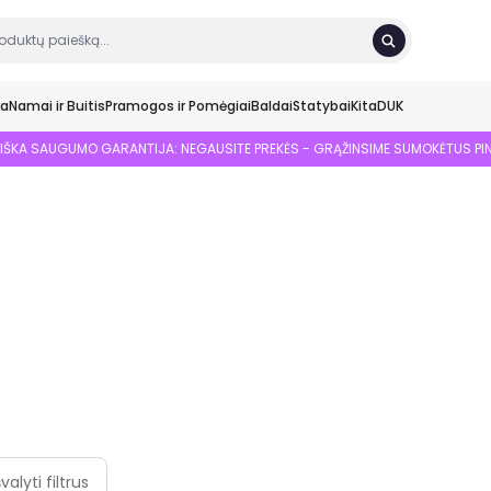
ka
Namai ir Buitis
Pramogos ir Pomėgiai
Baldai
Statybai
Kita
DUK
SIŠKA SAUGUMO GARANTIJA: NEGAUSITE PREKĖS - GRĄŽINSIME SUMOKĖTUS PI
švalyti filtrus