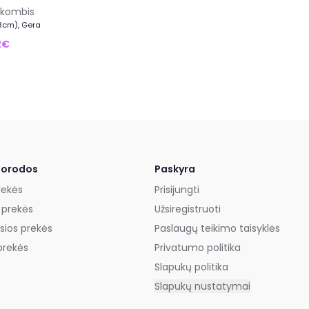
 kombis
8cm), Gera
2€
uorodos
Paskyra
rekės
Prisijungti
 prekės
Užsiregistruoti
sios prekės
Paslaugų teikimo taisyklės
prekės
Privatumo politika
Slapukų politika
Slapukų nustatymai