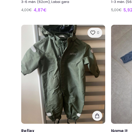
3-6 mėn. (62cm), Labai gera
1-3 mėn. (56
4,87€
5,9
4,00€
5,00€
0
Reflex
Name It