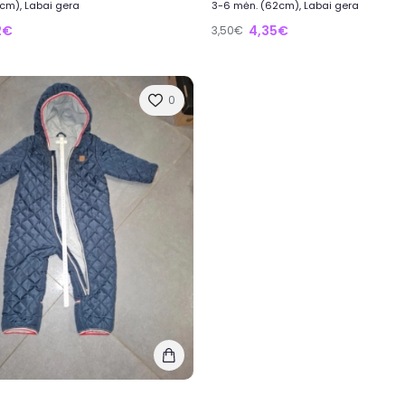
cm), Labai gera
3-6 mėn. (62cm), Labai gera
2€
4,35€
3,50€
0