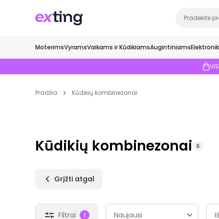
Moterims
Vyrams
Vaikams ir Kūdikiams
Augintiniams
Elektroni
VI
Pradžia
Kūdikių kombinezonai
Kūdikių kombinezonai
6
Grįžti atgal
Filtrai
I
1