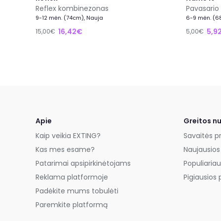
Reflex kombinezonas
Pavasario
9-12 mėn. (74cm), Nauja
6-9 mėn. (6
16,42€
5,9
15,00€
5,00€
Apie
Greitos n
Kaip veikia EXTING?
Savaitės p
Kas mes esame?
Naujausios
Patarimai apsipirkinėtojams
Populiariau
Reklama platformoje
Pigiausios 
Padėkite mums tobulėti
Paremkite platformą