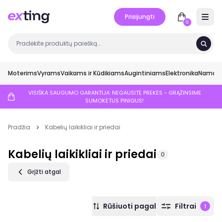
Prisijungti
Open 
0
Moterims
Vyrams
Vaikams ir Kūdikiams
Augintiniams
Elektronika
Namai ir
VISIŠKA SAUGUMO GARANTIJA: NEGAUSITE PREKĖS - GRĄŽINSIME
SUMOKĖTUS PINIGUS!
Pradžia
Kabelių laikikliai ir priedai
Kabelių laikikliai ir priedai
0
Grįžti atgal
Rūšiuoti pagal
Filtrai
1