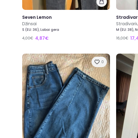
Seven Lemon
Stradivar
Džinsai
Stradivari
S (EU: 36), Labai gera
M (EU: 38), 
4,87€
17,
4,00€
16,00€
0