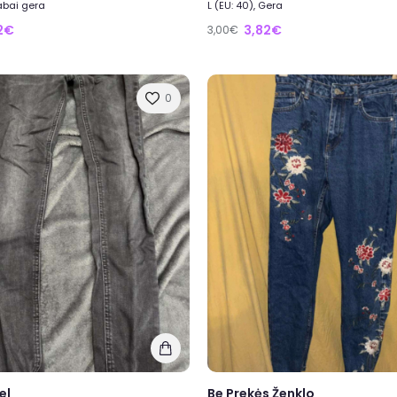
Labai gera
L (EU: 40), Gera
12€
3,82€
3,00€
0
el
Be Prekės Ženklo