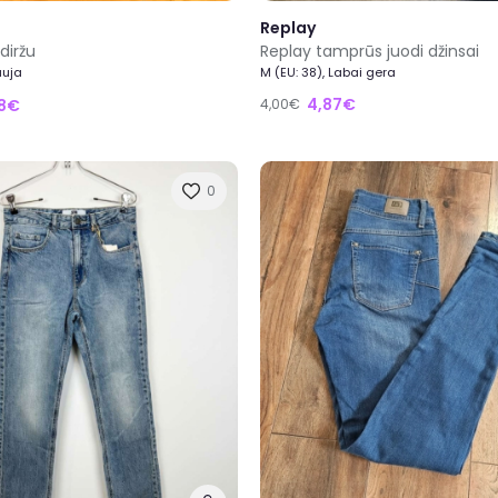
Replay
diržu
Replay tamprūs juodi džinsai
auja
M (EU: 38), Labai gera
4,87€
58€
4,00€
0