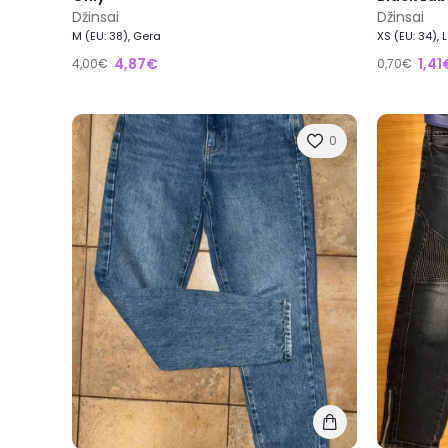
Džinsai
Džinsai
M (EU: 38), Gera
XS (EU: 34),
4,87€
1,41
4,00€
0,70€
0