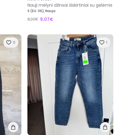
Nauji mėlyni džinsai išskirtiniai su gelėmis
S (EU: 36), Nauja
9,07€
8,00€
0
1