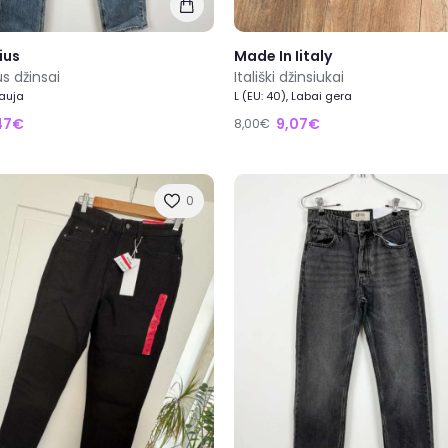
ius
Made In Iitaly
us džinsai
Itališki džinsiukai
Nauja
L (EU: 40), Labai gera
47€
9,07€
8,00€
0