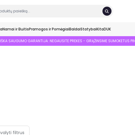
ka
Namai ir Buitis
Pramogos ir Pomėgiai
Baldai
Statybai
Kita
DUK
SIŠKA SAUGUMO GARANTIJA: NEGAUSITE PREKĖS - GRĄŽINSIME SUMOKĖTUS PI
švalyti filtrus