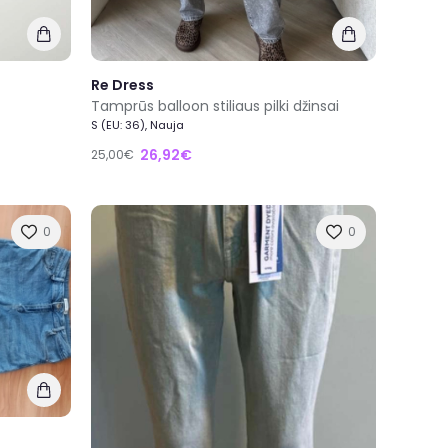
Re Dress
Tamprūs balloon stiliaus pilki džinsai
S (EU: 36), Nauja
26,92€
25,00€
0
0