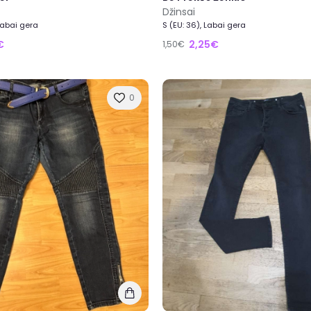
Džinsai
 Labai gera
S (EU: 36), Labai gera
€
2,25€
1,50€
0