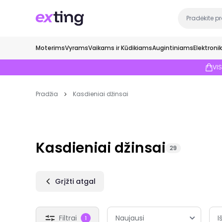
Moterims
Vyrams
Vaikams ir Kūdikiams
Augintiniams
Elektroni
VI
Pradžia
Kasdieniai džinsai
Kasdieniai džinsai
29
Grįžti atgal
Filtrai
I
1