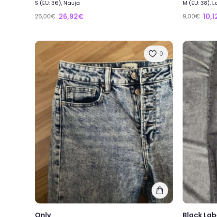
S (EU: 36), Nauja
M (EU: 38), 
26,92€
10,
25,00€
9,00€
0
Only
Black Lab