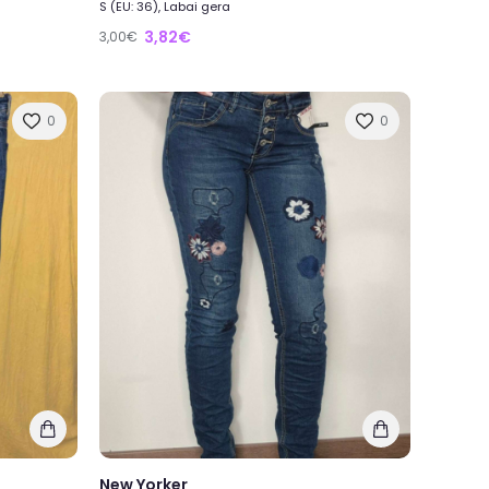
S (EU: 36), Labai gera
3,82€
3,00€
0
0
New Yorker