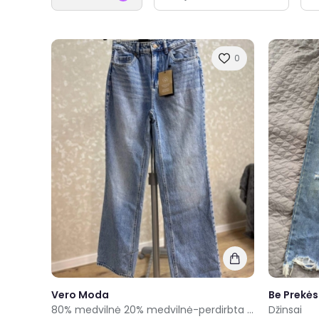
0
Vero Moda
Be Prekės
80% medvilnė 20% medvilnė-perdirbta nauji Vero Moda šviesiai mėlyni tiesaus kirpimo džinsai W28 L32
Džinsai