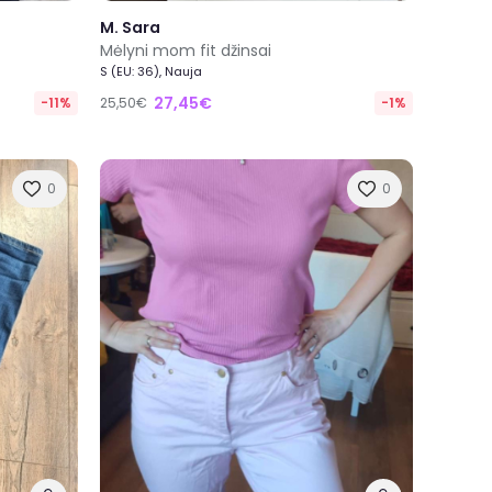
M. Sara
Mėlyni mom fit džinsai
S (EU: 36), Nauja
27,45€
-11%
25,50€
-1%
0
0