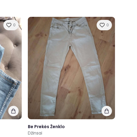
0
0
Be Prekės Ženklo
Džinsai