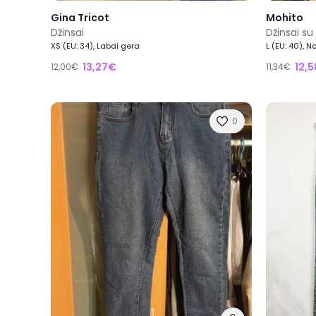
Gina Tricot
Mohito
Džinsai
Džinsai su 
XS (EU: 34), Labai gera
L (EU: 40), N
13,27€
12,
12,00€
11,34€
0