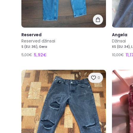
Reserved
Angela
Reserved džinsai
Džinsai
S (EU: 36), Gera
XS (EU: 34),
5,92€
11,
5,00€
10,00€
0