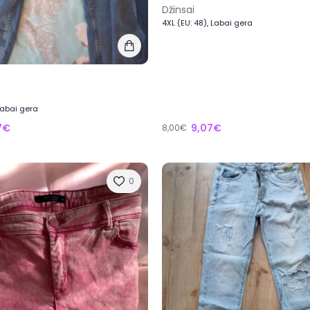
Džinsai
4XL (EU: 48), Labai gera
 Labai gera
17€
9,07€
8,00€
0