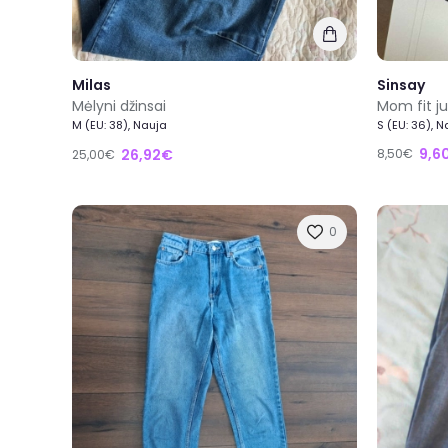
Milas
Sinsay
Mėlyni džinsai
Mom fit ju
M (EU: 38), Nauja
S (EU: 36), 
9,6
26,92€
8,50€
25,00€
0