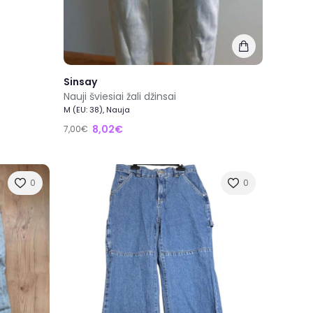
Sinsay
Nauji šviesiai žali džinsai
M (EU: 38), Nauja
8,02€
7,00€
0
0