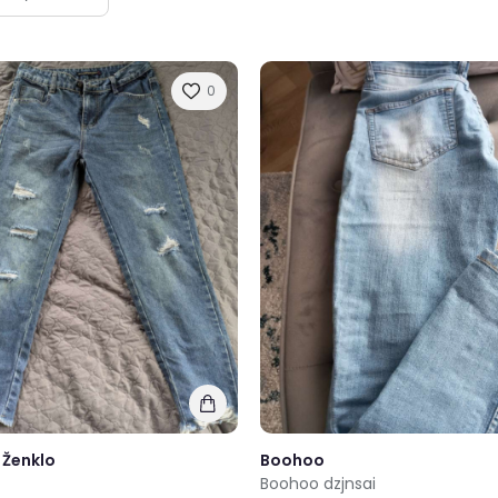
0
 Ženklo
Boohoo
Boohoo dzjnsai