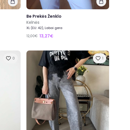
Be Prekės Ženklo
Kelnės
XL (EU: 42), Labai gera
13,27€
12,00€
0
1