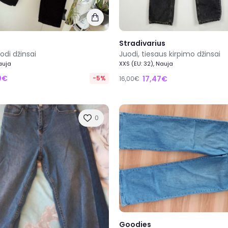
Stradivarius
odi džinsai
Juodi, tiesaus kirpimo džinsai
Nauja
XXS (EU: 32), Nauja
0€
-5%
17,47€
16,00€
0
Goodies