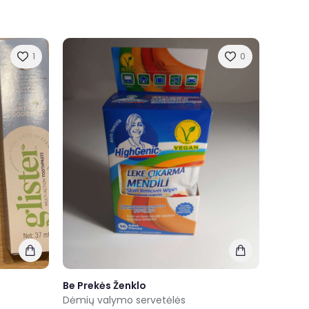
1
0
Be Prekės Ženklo
Dėmių valymo servetėlės