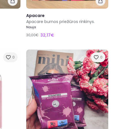
Apacare
Apacare burnos priežiūros rinkinys.
Nauja
32,17€
30,00€
0
0