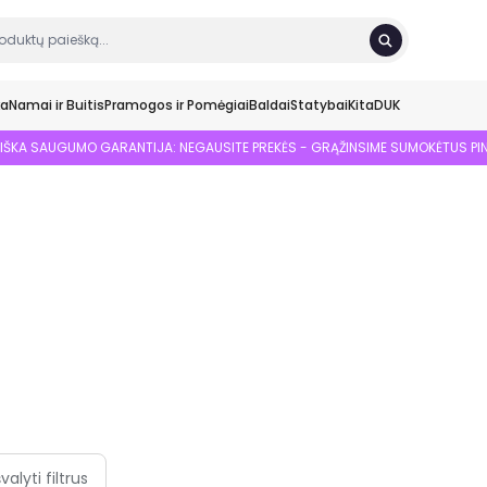
ka
Namai ir Buitis
Pramogos ir Pomėgiai
Baldai
Statybai
Kita
DUK
SIŠKA SAUGUMO GARANTIJA: NEGAUSITE PREKĖS - GRĄŽINSIME SUMOKĖTUS PI
švalyti filtrus