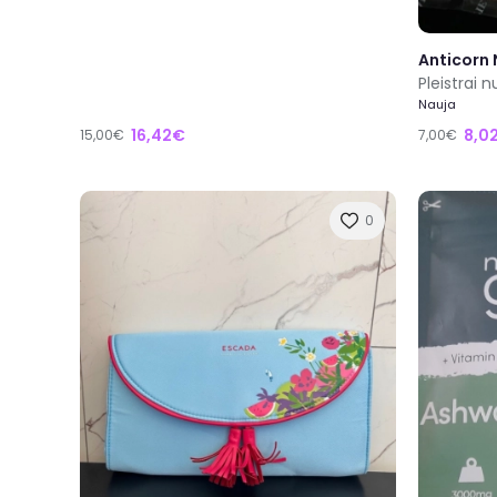
Anticorn
Pleistrai 
Nauja
16,42€
8,0
15,00€
7,00€
0