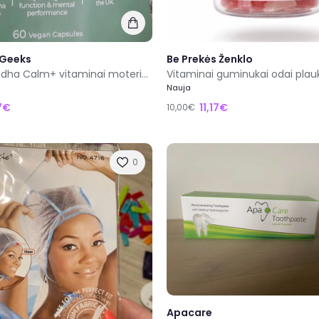
 Geeks
Be Prekės Ženklo
Ashwagandha Calm+ vitaminai moterims -10 eur, Šiauliai, kitur siunčiu
Nauja
17€
11,17€
10,00€
0
Apacare