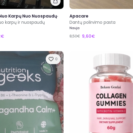
 Nuo Karpų Nuo Nuospaudų·
Apacare
nuo karpų ir nuospaudų
Dantų polirvimo pasta
Nauja
2€
9,60€
8,50€
0