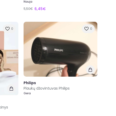
Nauja
6,45€
5,50€
0
0
Philips
Plaukų džovintuvas Philips
Gera
kinys