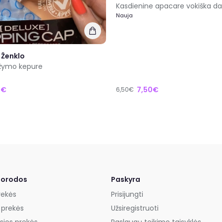
Kasdienine apacare vokiška d
Nauja
 Ženklo
žymo kepure
7€
7,50€
6,50€
uorodos
Paskyra
rekės
Prisijungti
 prekės
Užsiregistruoti