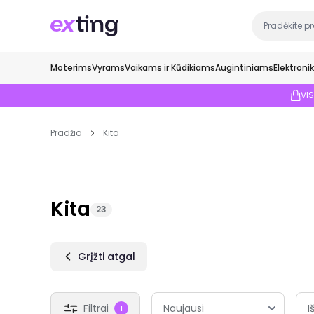
Moterims
Vyrams
Vaikams ir Kūdikiams
Augintiniams
Elektroni
VI
Pradžia
Kita
Kita
23
Grįžti atgal
Filtrai
I
1