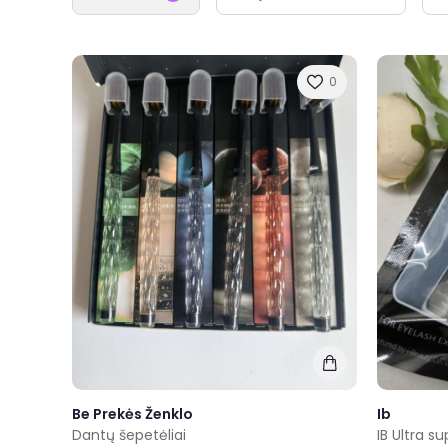
0
Be Prekės Ženklo
Ib
Dantų šepetėliai
IB Ultra sup