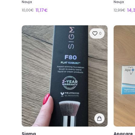
Nauja
Nauja
11,17€
14,
10,00€
12,99€
0
Sigma
Apacare