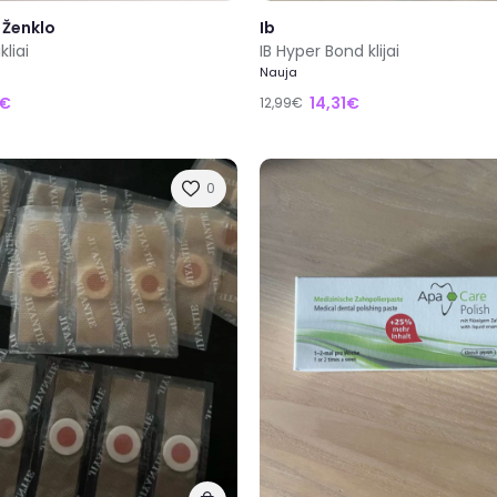
 Ženklo
Ib
kliai
IB Hyper Bond klijai
Nauja
5€
14,31€
12,99€
0