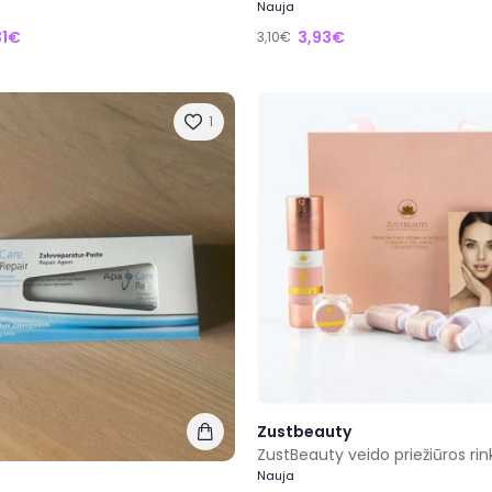
Nauja
31€
3,93€
3,10€
1
Zustbeauty
ZustBeauty veido priežiūros rin
Nauja