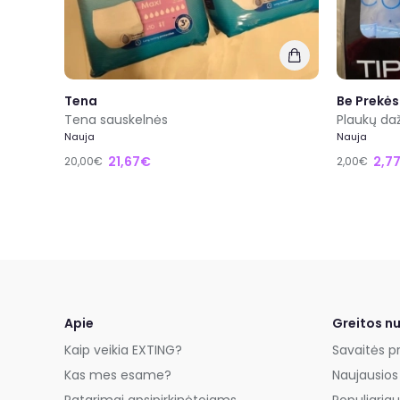
Tena
Be Prekės
Tena sauskelnės
Plaukų da
Nauja
Nauja
21,67€
2,7
20,00€
2,00€
Apie
Greitos n
Kaip veikia EXTING?
Savaitės p
Kas mes esame?
Naujausios