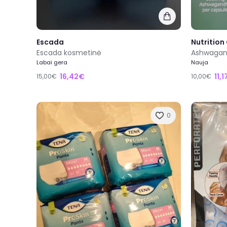
Escada
Nutrition
Escada kosmetinė
Labai gera
Nauja
16,42€
11,
15,00€
10,00€
0