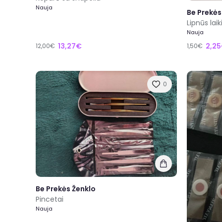
Nauja
Be Prekės
Lipnūs laiki
Nauja
13,27€
2,2
12,00€
1,50€
0
Be Prekės Ženklo
Pincetai
Nauja