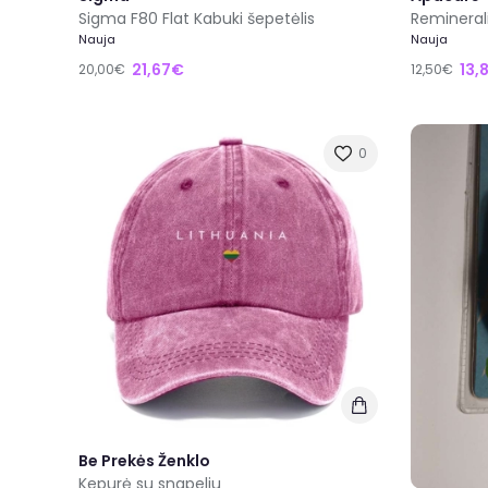
Sigma F80 Flat Kabuki šepetėlis
Remineral
Nauja
Nauja
21,67€
13,
20,00€
12,50€
0
Be Prekės Ženklo
Kepurė su snapeliu