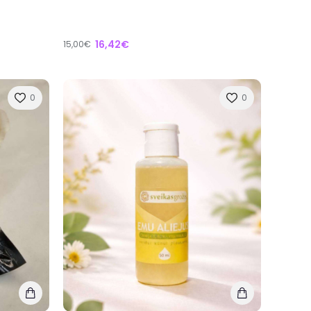
16,42€
15,00€
0
0