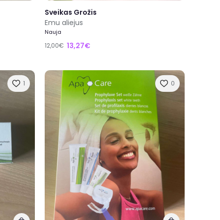
Sveikas Grožis
Emu aliejus
Nauja
13,27€
12,00€
1
0