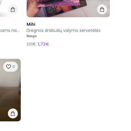
Mihi
Vitaminai guminukai odai plaukams nagams
Drėgnos drabužių valymo servetėlės
Nauja
1,72€
1,00€
0