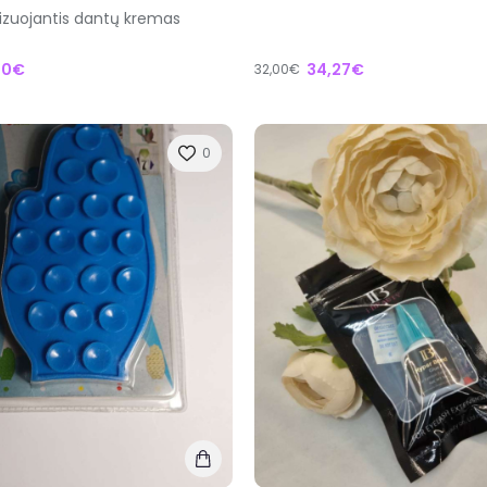
izuojantis dantų kremas
80€
34,27€
32,00€
0