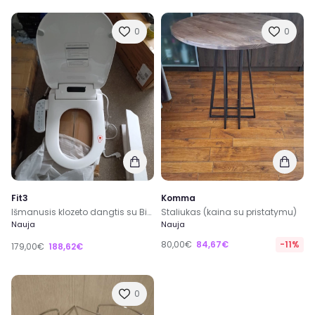
0
0
Fit3
Komma
Išmanusis klozeto dangtis su Bidė funkcija, šildoma sėdyne, plovimo funkcija ir džiovintuvu sėdyne ir
Staliukas (kaina su pristatymu)
Nauja
Nauja
80,00€
84,67€
-11%
179,00€
188,62€
0