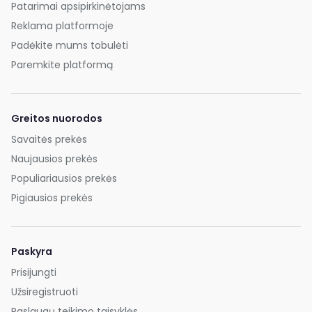
Patarimai apsipirkinėtojams
Reklama platformoje
Padėkite mums tobulėti
Paremkite platformą
Greitos nuorodos
Savaitės prekės
Naujausios prekės
Populiariausios prekės
Pigiausios prekės
Paskyra
Prisijungti
Užsiregistruoti
Paslaugų teikimo taisyklės