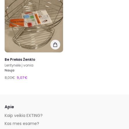
Be Prekės Ženklo
Lentynėlė į vonia
Nauja
8,00€
9,07€
Apie
Kaip veikia EXTING?
Kas mes esame?