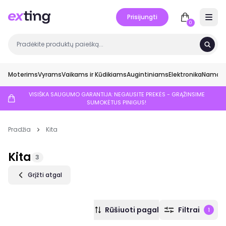
Prisijungti
Open 
0
Moterims
Vyrams
Vaikams ir Kūdikiams
Augintiniams
Elektronika
Namai ir
VISIŠKA SAUGUMO GARANTIJA: NEGAUSITE PREKĖS - GRĄŽINSIME
SUMOKĖTUS PINIGUS!
Pradžia
Kita
Kita
3
Grįžti atgal
Rūšiuoti pagal
Filtrai
1