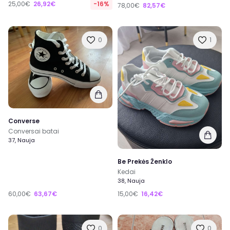
25,00€
26,92€
-16%
78,00€
82,57€
0
1
Converse
Conversai batai
37, Nauja
Be Prekės Ženklo
Kedai
38, Nauja
60,00€
63,67€
15,00€
16,42€
0
0