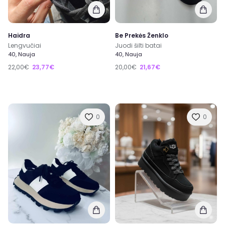
Haidra
Be Prekės Ženklo
Lengvučiai
Juodi šilti batai
40, Nauja
40, Nauja
22,00€
23,77€
20,00€
21,67€
0
0