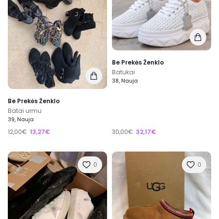
Be Prekės Ženklo
Batukai
38, Nauja
Be Prekės Ženklo
Batai urmu
39, Nauja
12,00€
13,27€
30,00€
32,17€
0
0