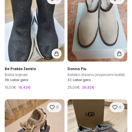
Be Prekės Ženklo
Donna Piu
Batai kojines
Itališko dizaino įsispiriami bateliai
39, Labai gera
37, Labai gera
15,00€
16,42€
25,00€
26,92€
0
0