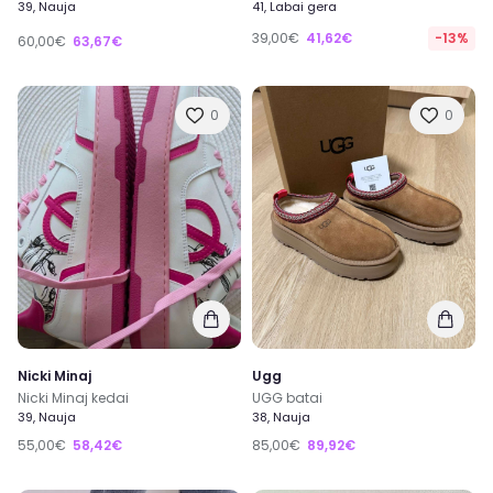
39, Nauja
41, Labai gera
39,00€
41,62€
-13%
60,00€
63,67€
0
0
Nicki Minaj
Ugg
Nicki Minaj kedai
UGG batai
39, Nauja
38, Nauja
55,00€
58,42€
85,00€
89,92€