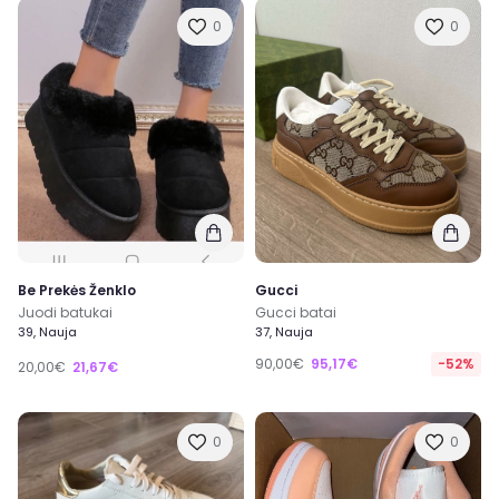
0
0
Be Prekės Ženklo
Gucci
Juodi batukai
Gucci batai
39, Nauja
37, Nauja
90,00€
95,17€
-52%
20,00€
21,67€
0
0