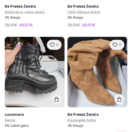
Be Prekės Ženklo
Be Prekės Ženklo
Natūralios odos kedai
UGG stiliaus batai
39, Nauja
38, Nauja
38,00€
40,57€
28,00€
30,07€
0
0
Lunamare
Be Prekės Ženklo
Kerzai
Kaubojiški batai
36, Labai gera
43, Nauja