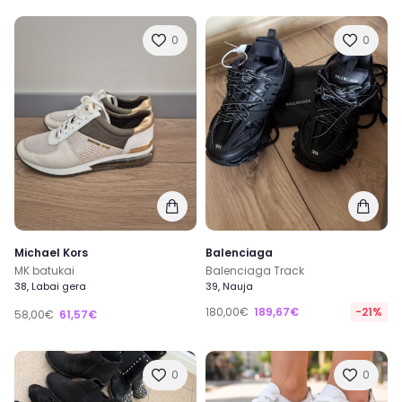
0
0
Michael Kors
Balenciaga
MK batukai
Balenciaga Track
38, Labai gera
39, Nauja
180,00€
189,67€
-21%
58,00€
61,57€
0
0