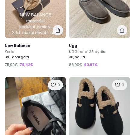
New Balance
Ugg
Kedai
UGG batai 38 dydis
39, Labai gera
38, Nauja
75,00€
79,42€
86,00€
90,97€
0
0