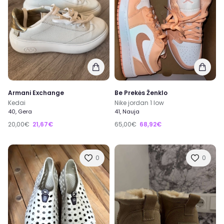
Armani Exchange
Be Prekės Ženklo
Kedai
Nike jordan 1 low
40, Gera
41, Nauja
20,00€
21,67€
65,00€
68,92€
0
0