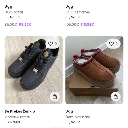
Ugg
Ugg
UGG batai
UGG Astromel
38, Nauja
38, Nauja
85,00€
89,92€
105,00€
110,92€
0
0
Be Prekės Ženklo
Ugg
Moteriški kedai
Žieminiai batai
36, Nauja
39, Nauja