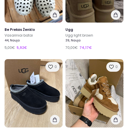
Be Prekės Ženklo
Ugg
Vasariniai batai
Ugg light brown
44, Nauja
39, Nauja
5,00€
5,92€
70,00€
74,17€
0
0