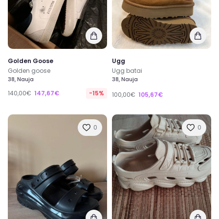
Golden Goose
Ugg
Golden goose
Ugg batai
38, Nauja
38, Nauja
140,00€
147,67€
-15%
100,00€
105,67€
0
0