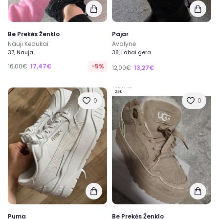
Be Prekės Ženklo
Pajar
Nauji Kedukai
Avalynė
37, Nauja
38, Labai gera
16,00€
17,47€
-5%
12,00€
13,27€
0
0
Puma
Be Prekės Ženklo