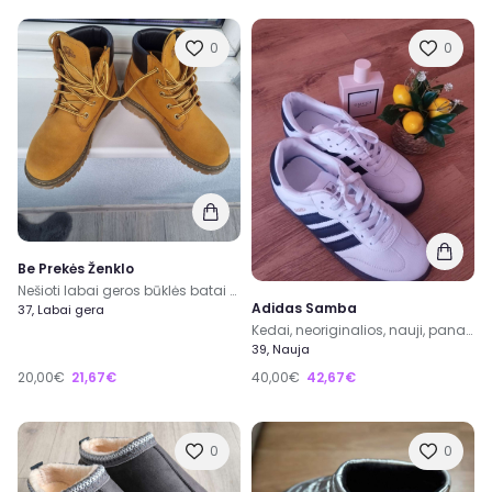
0
0
Be Prekės Ženklo
Nešioti labai geros būklės batai pavasariui/rudeniui
Adidas Samba
37, Labai gera
Kedai, neoriginalios, nauji, panašūs į originalą
39, Nauja
20,00€
21,67€
40,00€
42,67€
0
0