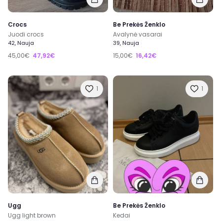
Crocs
Be Prekės Ženklo
Juodi crocs
Avalynė vasarai
42, Nauja
39, Nauja
45,00€
47,92€
15,00€
16,42€
1
1
Ugg
Be Prekės Ženklo
Ugg light brown
Kedai