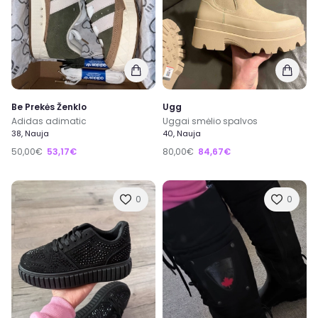
Be Prekės Ženklo
Ugg
Adidas adimatic
Uggai smėlio spalvos
38, Nauja
40, Nauja
50,00€
53,17€
80,00€
84,67€
0
0