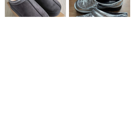
Be Prekės Ženklo
Michael Kors
Ugg tipo batai
Michael Kors batai
41, Nauja
38, Nauja
22,00€
23,77€
39,00€
41,62€
0
0