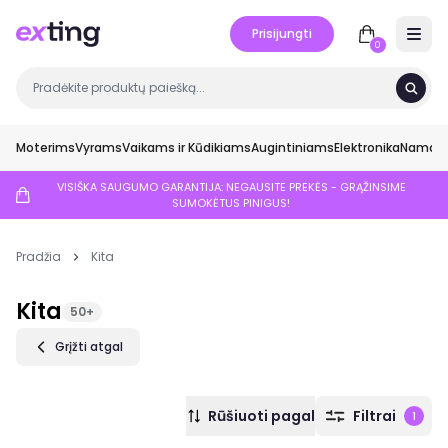
Prisijungti
Open 
0
Moterims
Vyrams
Vaikams ir Kūdikiams
Augintiniams
Elektronika
Namai ir
VISIŠKA SAUGUMO GARANTIJA: NEGAUSITE PREKĖS - GRĄŽINSIME
SUMOKĖTUS PINIGUS!
Pradžia
Kita
Kita
50+
Grįžti atgal
Rūšiuoti pagal
Filtrai
1