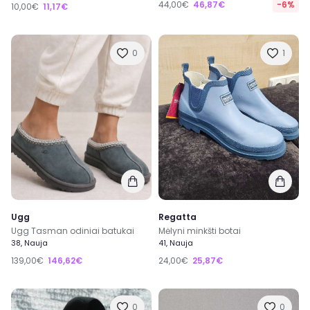
44,00€
46,87€
-6%
10,00€
11,17€
0
1
Ugg
Regatta
Ugg Tasman odiniai batukai
Mėlyni minkšti botai
38, Nauja
41, Nauja
139,00€
146,62€
24,00€
25,87€
0
0