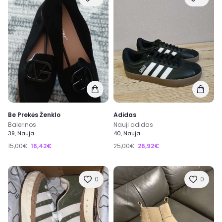
Be Prekės Ženklo
Adidas
Balerinos
Nauji adidas
39, Nauja
40, Nauja
15,00€
16,42€
25,00€
26,92€
0
0