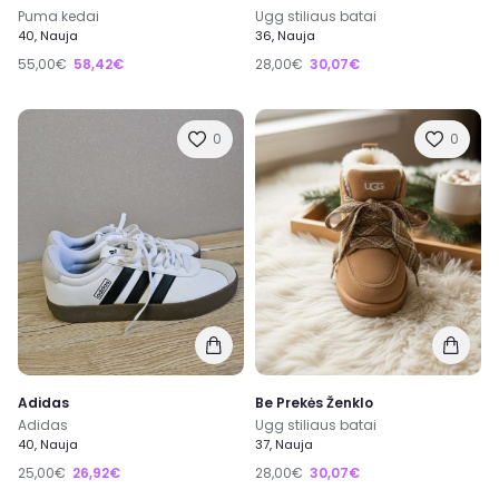
Puma kedai
Ugg stiliaus batai
40, Nauja
36, Nauja
55,00€
58,42€
28,00€
30,07€
0
0
Adidas
Be Prekės Ženklo
Adidas
Ugg stiliaus batai
40, Nauja
37, Nauja
25,00€
26,92€
28,00€
30,07€