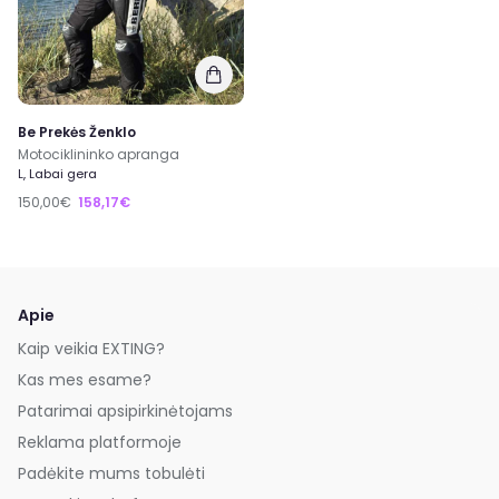
Be Prekės Ženklo
Motociklininko apranga
L, Labai gera
150,00€
158,17€
Apie
Kaip veikia EXTING?
Kas mes esame?
Patarimai apsipirkinėtojams
Reklama platformoje
Padėkite mums tobulėti