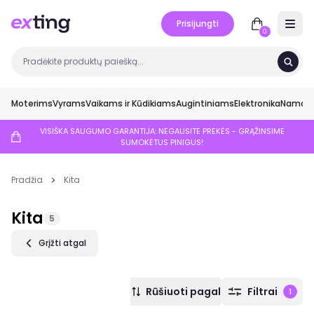
Prisijungti
Open 
0
Moterims
Vyrams
Vaikams ir Kūdikiams
Augintiniams
Elektronika
Namai ir
VISIŠKA SAUGUMO GARANTIJA: NEGAUSITE PREKĖS - GRĄŽINSIME
SUMOKĖTUS PINIGUS!
Pradžia
Kita
Kita
5
Grįžti atgal
Rūšiuoti pagal
Filtrai
1