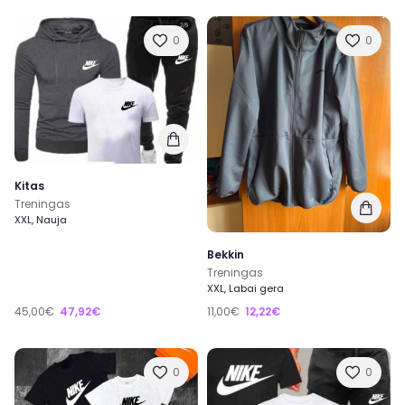
0
0
Kitas
Treningas
XXL, Nauja
Bekkin
Treningas
XXL, Labai gera
45,00€
47,92€
11,00€
12,22€
0
0