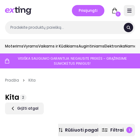
Prisijungti
Open 
0
Moterims
Vyrams
Vaikams ir Kūdikiams
Augintiniams
Elektronika
Namai ir
VISIŠKA SAUGUMO GARANTIJA: NEGAUSITE PREKĖS - GRĄŽINSIME
SUMOKĖTUS PINIGUS!
Pradžia
Kita
Kita
2
Grįžti atgal
Rūšiuoti pagal
Filtrai
1