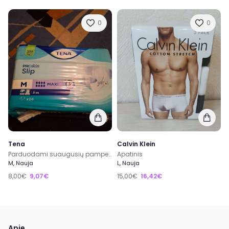
0
0
Tena
Calvin Klein
Parduodami suaugusių pampersai M dydis,kaina 8e
Apatinis
M, Nauja
L, Nauja
8,00€
9,07€
15,00€
16,42€
Apie