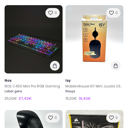
0
0
Nos
Isy
NOS C450 Mini Pro RGB Gaming Mechaninė Klaviatūra
Mobile Mouse ISY Mini Juoda USB Laidinė Pelė
Labai gera
Nauja
35,00€
37,42€
15,00€
16,42€
0
0