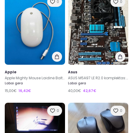
0
0
Apple
Asus
Apple Mighty Mouse Laidinė Balta Pelė A1152 EMC No.: 2058
ASUS M5A97 LE R2.0 komplektas: 16GB RAM + Aušintuvas + CPU
Labai gera
Labai gera
15,00€
16,42€
40,00€
42,67€
0
0