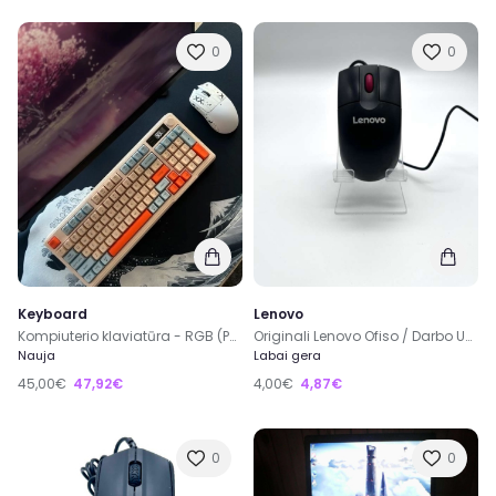
0
0
Keyboard
Lenovo
Kompiuterio klaviatūra - RGB (PC)
Originali Lenovo Ofiso / Darbo USB Laidinė Juoda Pelė
Nauja
Labai gera
45,00€
47,92€
4,00€
4,87€
0
0