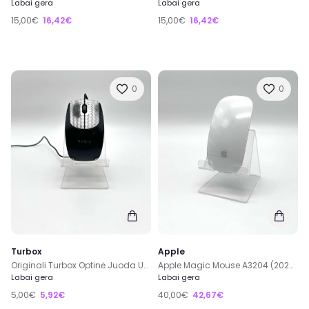
Labai gera
Labai gera
15,00€
16,42€
15,00€
16,42€
0
0
Turbox
Apple
Originali Turbox Optinė Juoda USB Laidinė Pelė
Apple Magic Mouse A3204 (2024) Wireless Belaidė Pelė
Labai gera
Labai gera
5,00€
5,92€
40,00€
42,67€