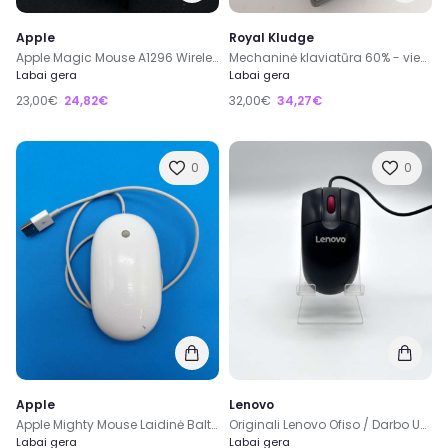
Apple
Royal Kludge
Apple Magic Mouse A1296 Wireless Belaidė Pelė
Mechaninė klaviatūra 60% - vienos spalvos
Labai gera
Labai gera
23,00€
24,82€
32,00€
34,27€
0
0
Apple
Lenovo
Apple Mighty Mouse Laidinė Balta Pelė A1152 EMC No.: 2058
Originali Lenovo Ofiso / Darbo USB Laidinė Juoda Pelė
Labai gera
Labai gera