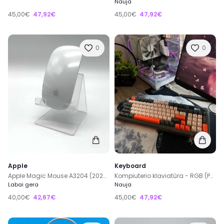
Nauja
45,00€
47,92€
45,00€
47,92€
0
0
Apple
Keyboard
Apple Magic Mouse A3204 (2024) Wireless Belaidė Pelė
Kompiuterio klaviatūra - RGB (PC)
Labai gera
Nauja
40,00€
42,67€
45,00€
47,92€