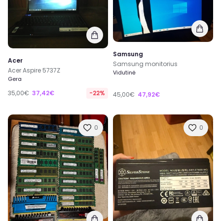
Samsung
Acer
Samsung monitorius
Acer Aspire 5737Z
Vidutinė
Gera
35,00€
37,42€
-22%
45,00€
47,92€
0
0