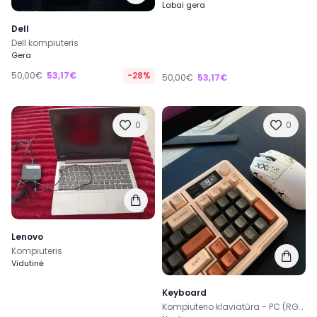
Labai gera
Dell
Dell kompiuteris
Gera
50,00€
53,17€
-28%
50,00€
53,17€
0
0
Lenovo
Kompiuteris
Vidutinė
Keyboard
Kompiuterio klaviatūra - PC (RGB)