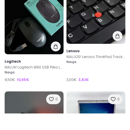
Lenovo
NAUJOS! Lenovo ThinkPad TrackPoint Kepurėlės 5.5 mm
Logitech
Nauja
NAUJA! Logitech M90 USB Pilka Laidinė Ofiso Darbo Pelė
Nauja
9,50€
10,65€
3,00€
3,82€
0
0