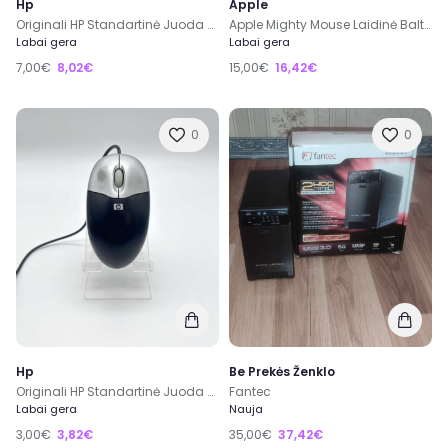
Hp
Apple
Originali HP Standartinė Juoda USB Laidinė Pelė Darbui
Apple Mighty Mouse Laidinė Balta Pelė A1152 EMC No.: 2058
Labai gera
Labai gera
7,00€
8,02€
15,00€
16,42€
0
0
Hp
Be Prekės Ženklo
Originali HP Standartinė Juoda USB Laidinė Pelė Darbui
Fantec
Labai gera
Nauja
3,00€
3,82€
35,00€
37,42€