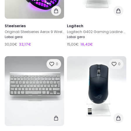
Steelseries
Logitech
Originali Steelseries Aerox 9 Wireless Belaidė Juoda Pelė
Logitech G402 Gaming Laidinė Juoda Žaidimų Pelė
Labai gera
Labai gera
30,00€
32,17€
15,00€
16,42€
0
0