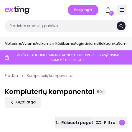
Prisijungti
Open 
0
Moterims
Vyrams
Vaikams ir Kūdikiams
Augintiniams
Elektronika
Namai ir
VISIŠKA SAUGUMO GARANTIJA: NEGAUSITE PREKĖS - GRĄŽINSIME
SUMOKĖTUS PINIGUS!
Pradžia
Kompiuterių komponentai
Kompiuterių komponentai
50+
Grįžti atgal
Rūšiuoti pagal
Filtrai
1