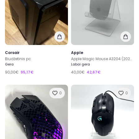
Corsair
Apple
Biudžetinis pc
Apple Magic Mouse A3204 (2024) Wireless Belaidė Pelė
Gera
Labai gera
90,00€
95,17€
40,00€
42,67€
0
0