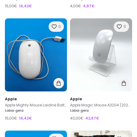
15,00€
16,42€
4,00€
4,87€
0
0
Apple
Apple
Apple Mighty Mouse Laidinė Balta Pelė A1152 EMC No.: 2058
Apple Magic Mouse A3204 (2024) Wireless Belaidė Pelė
Labai gera
Labai gera
15,00€
16,42€
40,00€
42,67€