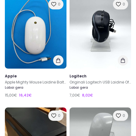
0
0
Apple
Logitech
Apple Mighty Mouse Laidinė Balta Pelė A1152 EMC No.: 2058
Originali Logitech USB Laidinė Ofiso Pelė / Darbui
Labai gera
Labai gera
15,00€
16,42€
7,00€
8,02€
0
0