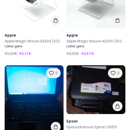
Apple
Apple
Apple Magic Mouse A3204 (2024) Wireless Belaidė Pelė
Apple Magic Mouse A3204 (2024) Wireless Belaidė Pelė
Labai gera
Labai gera
50,00€
53,17€
40,00€
42,67€
0
0
Epson
Spausdintuvas Epson L3550