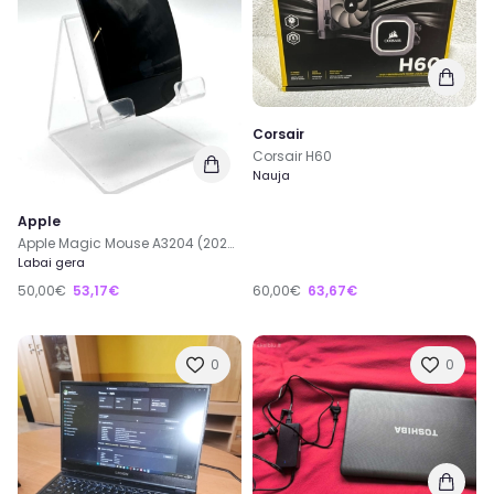
Corsair
Corsair H60
Nauja
Apple
Apple Magic Mouse A3204 (2024) Wireless Juoda Belaidė Pelė
Labai gera
50,00€
53,17€
60,00€
63,67€
0
0