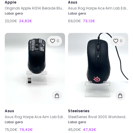
Apple
Asus
Originali Apple A1314 Belaidė Bluetooth Slim Klaviatūra
Asus Rog Harpe Ace Aim Lab Edition Wireless Gaming Pelė
Labai gera
Labai gera
23,00€
24,82€
69,00€
73,12€
0
0
Asus
Steelseries
Asus Rog Harpe Ace Aim Lab Edition Wireless Gaming Pelė
SteelSeries Rival 300S Worldwide Gaming Laidinė Pelė
Labai gera
Labai gera
75,00€
79,42€
45,00€
47,92€