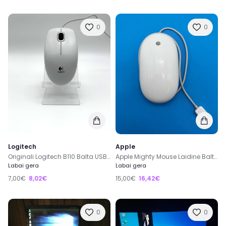
0
0
Logitech
Apple
Originali Logitech B110 Balta USB Laidinė Ofiso Pelė / Darbui
Apple Mighty Mouse Laidinė Balta Pelė A1152 EMC No.: 2058
Labai gera
Labai gera
7,00€
8,02€
15,00€
16,42€
0
0