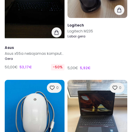
Logitech
Logitech M235
Labai gera
Asus
Asus x55a nešiojamas kompiuteris
Gera
50,00€
53,17€
-50%
5,00€
5,92€
0
0