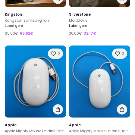
Kingston
Silverstone
Kongston samsung ram
Maitblokis
Labai gera
Labai gera
65,00€
68,92€
30,00€
32,17€
0
0
Apple
Apple
Apple Mighty Mouse Laidinė Balta Pelė A1152 EMC No.: 2058
Apple Mighty Mouse Laidinė Balta Pelė A1152 EMC No.: 2058