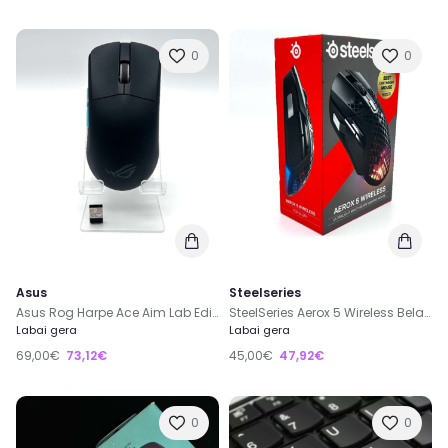
0
0
Asus
Steelseries
Asus Rog Harpe Ace Aim Lab Edition Wireless Gaming Pelė
SteelSeries Aerox 5 Wireless Belaidė Gaming Pelė
Labai gera
Labai gera
69,00€
73,12€
45,00€
47,92€
0
0