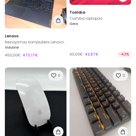
Toshiba
Toshiba loptopas
Gera
Lenovo
Nesiojamas kompiuteris Lenovo Legion 5 15ACH6H
Vidutinė
40,00€
42,67€
-42%
450,00€
473,17€
0
0