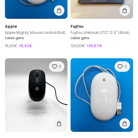
Apple
Fujitsu
Apple Mighty Mouse Laidinė Balta Pelė A1152 EMC No.: 2058
Fujitsu Lifebook U727 12.5" Ultrabook | i5-6300U | 8GB RAM | 256GB SSD | Win 11
Labai gera
Labai gera
15,00€
16,42€
120,00€
126,67€
0
0