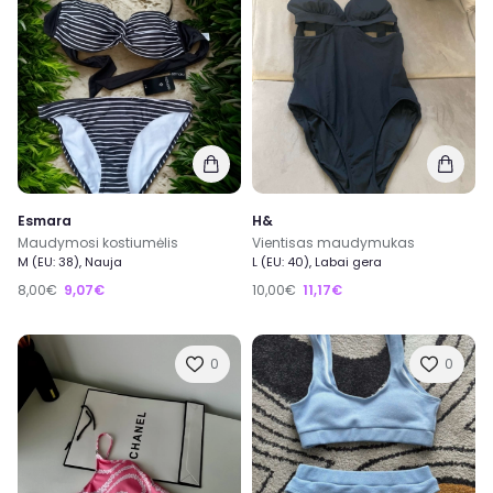
Esmara
H&
Maudymosi kostiumėlis
Vientisas maudymukas
M (EU: 38), Nauja
L (EU: 40), Labai gera
8,00€
9,07€
10,00€
11,17€
0
0