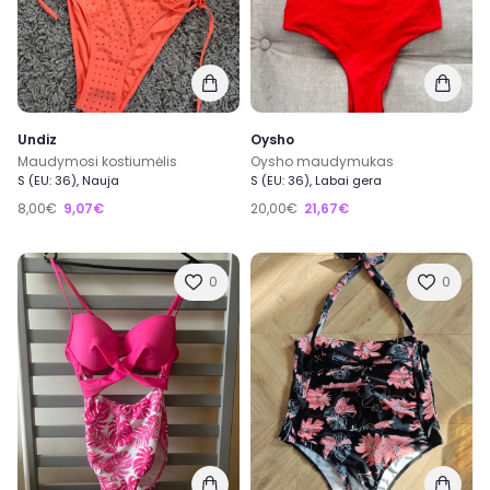
Undiz
Oysho
Maudymosi kostiumėlis
Oysho maudymukas
S (EU: 36), Nauja
S (EU: 36), Labai gera
8,00€
9,07€
20,00€
21,67€
0
0