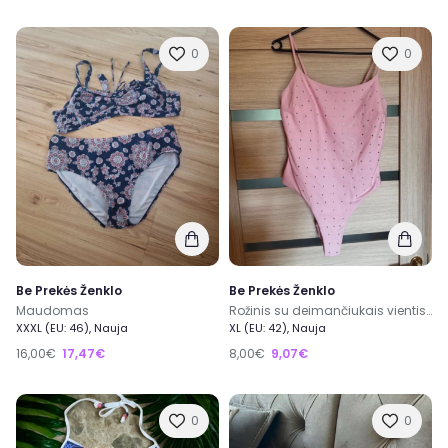
0
0
Be Prekės Ženklo
Be Prekės Ženklo
Maudomas
Rožinis su deimančiukais vientisas maudymukas
XXXL (EU: 46), Nauja
XL (EU: 42), Nauja
16,00€
17,47€
8,00€
9,07€
0
0