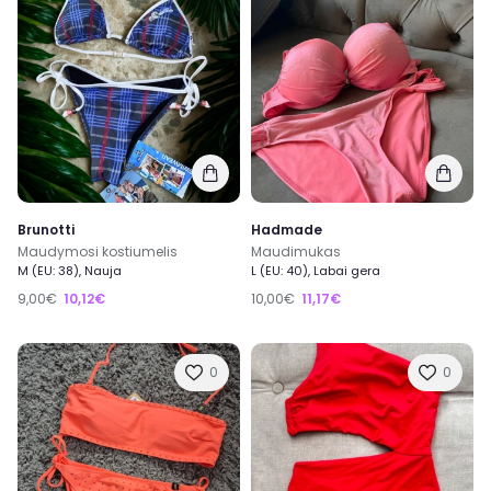
Brunotti
Hadmade
Maudymosi kostiumelis
Maudimukas
M (EU: 38), Nauja
L (EU: 40), Labai gera
9,00€
10,12€
10,00€
11,17€
0
0