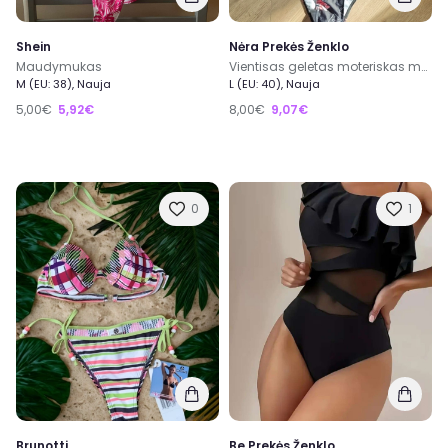
Shein
Nėra Prekės Ženklo
Maudymukas
Vientisas geletas moteriskas maudymukas
M (EU: 38), Nauja
L (EU: 40), Nauja
5,00€
5,92€
8,00€
9,07€
0
1
Brunotti
Be Prekės Ženklo