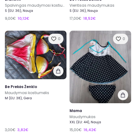
Spalvingas maudymosi kostiumėlis
Vientisas maudymukas
S (EU: 36), Nauja
S (EU: 36), Nauja
9,00€
10,12€
17,00€
18,52€
0
0
Be Prekės Ženklo
Maudymosi kostiumėlis
M (EU: 38), Gera
Mama
Maudymukas
XXL (EU: 44), Nauja
3,00€
3,82€
15,00€
16,42€