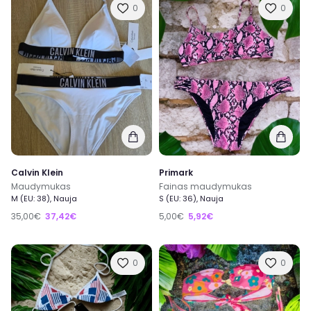
0
0
Calvin Klein
Primark
Maudymukas
Fainas maudymukas
M (EU: 38), Nauja
S (EU: 36), Nauja
35,00€
37,42€
5,00€
5,92€
0
0