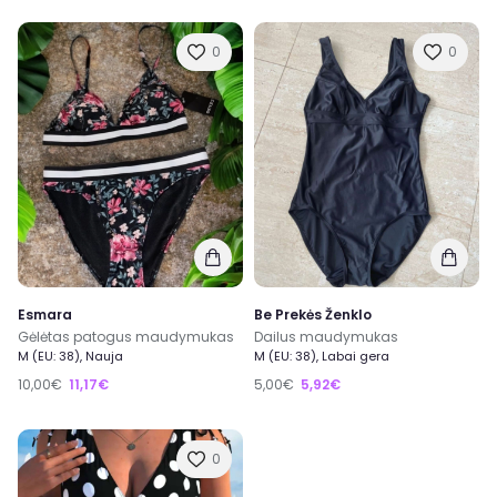
0
0
Esmara
Be Prekės Ženklo
Gėlėtas patogus maudymukas
Dailus maudymukas
M (EU: 38), Nauja
M (EU: 38), Labai gera
10,00€
11,17€
5,00€
5,92€
0