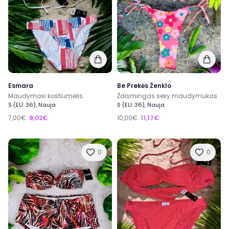
Esmara
Be Prekės Ženklo
Maudymosi kostiumėlis
Žaismingas sexy maudymukas
S (EU: 36), Nauja
S (EU: 36), Nauja
7,00€
8,02€
10,00€
11,17€
0
0