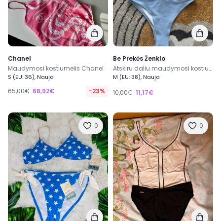
Chanel
Be Prekės Ženklo
Maudymosi kostiumelis Chanel
Atskiru daliu maudymosi kostiumelis
S (EU: 36), Nauja
M (EU: 38), Nauja
65,00€
68,92€
-23%
10,00€
11,17€
0
0