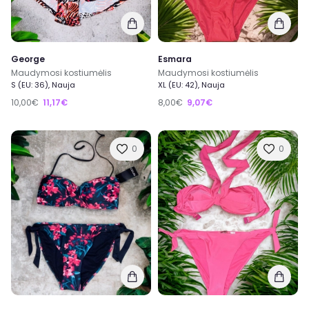
George
Esmara
Maudymosi kostiumėlis
Maudymosi kostiumėlis
S (EU: 36), Nauja
XL (EU: 42), Nauja
10,00€
11,17€
8,00€
9,07€
0
0