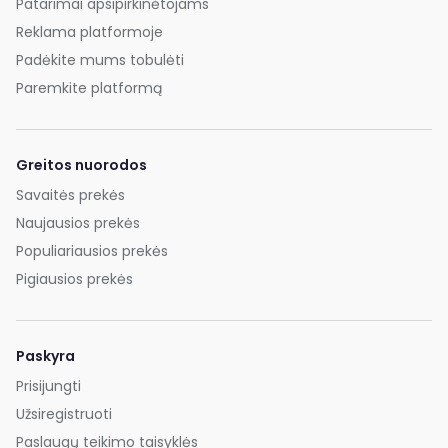
Patarimai apsipirkinėtojams
Reklama platformoje
Padėkite mums tobulėti
Paremkite platformą
Greitos nuorodos
Savaitės prekės
Naujausios prekės
Populiariausios prekės
Pigiausios prekės
Paskyra
Prisijungti
Užsiregistruoti
Paslaugų teikimo taisyklės