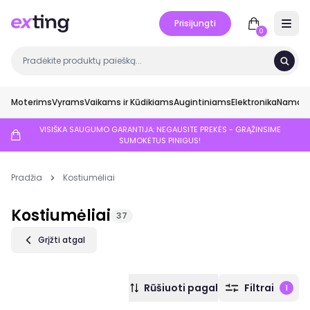
Prisijungti
Open 
0
Moterims
Vyrams
Vaikams ir Kūdikiams
Augintiniams
Elektronika
Namai ir
VISIŠKA SAUGUMO GARANTIJA: NEGAUSITE PREKĖS - GRĄŽINSIME
SUMOKĖTUS PINIGUS!
Pradžia
Kostiumėliai
Kostiumėliai
37
Grįžti atgal
Rūšiuoti pagal
Filtrai
1