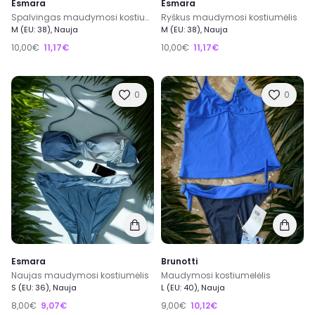
Esmara
Esmara
Spalvingas maudymosi kostiumėlis
Ryškus maudymosi kostiumėlis
M (EU: 38), Nauja
M (EU: 38), Nauja
10,00€
11,17€
10,00€
11,17€
0
0
Esmara
Brunotti
Naujas maudymosi kostiumėlis
Maudymosi kostiumelėlis
S (EU: 36), Nauja
L (EU: 40), Nauja
8,00€
9,07€
9,00€
10,12€