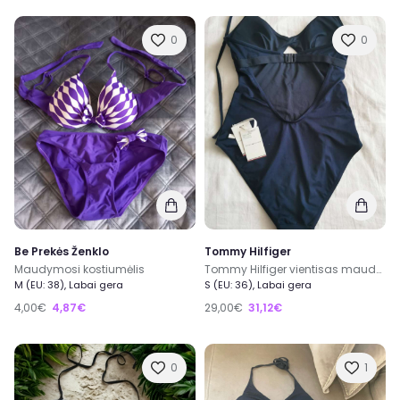
0
0
Be Prekės Ženklo
Tommy Hilfiger
Maudymosi kostiumėlis
Tommy Hilfiger vientisas maudymosi kostiumėlis
M (EU: 38), Labai gera
S (EU: 36), Labai gera
4,00€
4,87€
29,00€
31,12€
0
1