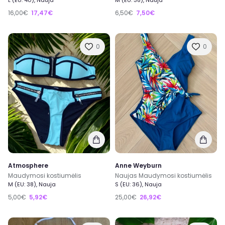
L (EU: 40), Nauja
M (EU: 38), Nauja
16,00€
17,47€
6,50€
7,50€
0
0
Atmosphere
Anne Weyburn
Maudymosi kostiumėlis
Naujas Maudymosi kostiumėlis
M (EU: 38), Nauja
S (EU: 36), Nauja
5,00€
5,92€
25,00€
26,92€