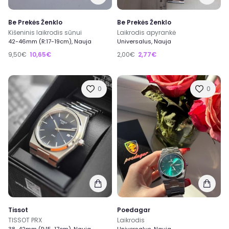
Be Prekės Ženklo
Be Prekės Ženklo
Kišeninis laikrodis sūnui
Laikrodis apyrankė
42-46mm (R:17-19cm), Nauja
Universalus, Nauja
9,50€
10,65€
2,00€
2,77€
0
0
Tissot
Poedagar
TISSOT PRX
Laikrodis