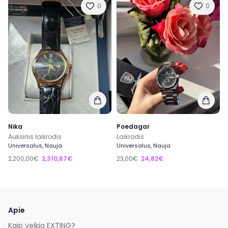
0
0
Nika
Poedagar
Auksinis laikrodis
Laikrodis
Universalus, Nauja
Universalus, Nauja
2,200,00€
2,310,67€
23,00€
24,82€
Apie
Kaip veikia EXTING?