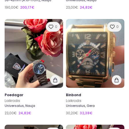
38-42mm (R:15-17cm), Nauja
Universalus, Nauja
190,00€
200,17€
23,00€
24,82€
0
0
Poedagar
Binbond
Laikrodis
Laikrodis
Universalus, Nauja
Universalus, Gera
23,00€
24,82€
30,20€
32,38€