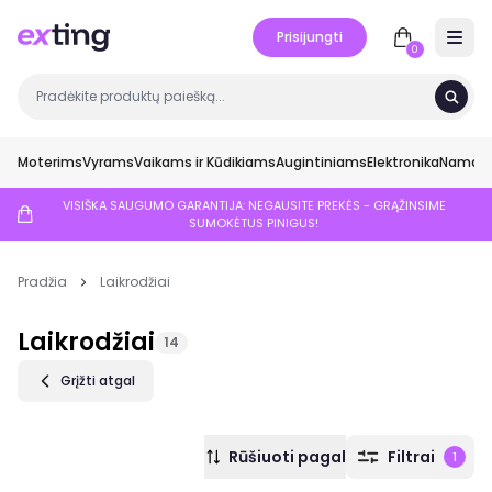
Prisijungti
Open 
0
Moterims
Vyrams
Vaikams ir Kūdikiams
Augintiniams
Elektronika
Namai ir
VISIŠKA SAUGUMO GARANTIJA: NEGAUSITE PREKĖS - GRĄŽINSIME
SUMOKĖTUS PINIGUS!
Pradžia
Laikrodžiai
Laikrodžiai
14
Grįžti atgal
Rūšiuoti pagal
Filtrai
1