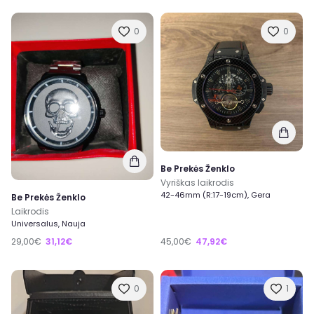
0
0
Be Prekės Ženklo
Vyriškas laikrodis
42-46mm (R:17-19cm), Gera
Be Prekės Ženklo
Laikrodis
Universalus, Nauja
29,00€
31,12€
45,00€
47,92€
0
1