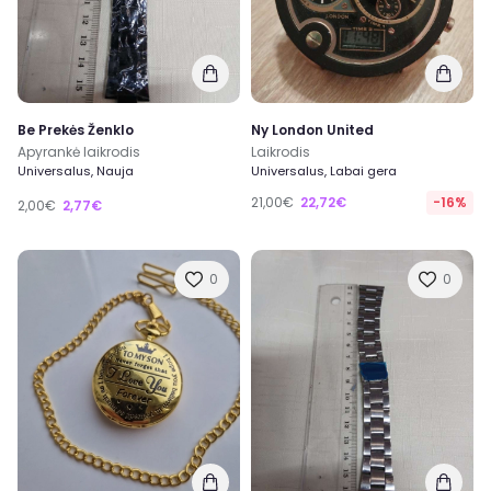
Be Prekės Ženklo
Ny London United
Apyrankė laikrodis
Laikrodis
Universalus, Nauja
Universalus, Labai gera
21,00€
22,72€
-16%
2,00€
2,77€
0
0