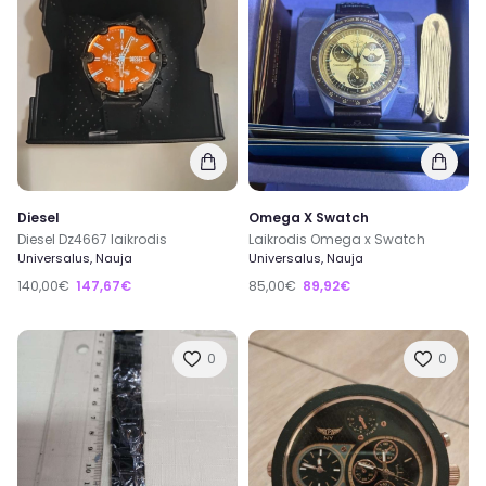
Diesel
Omega X Swatch
Diesel Dz4667 laikrodis
Laikrodis Omega x Swatch
Universalus, Nauja
Universalus, Nauja
140,00€
147,67€
85,00€
89,92€
0
0