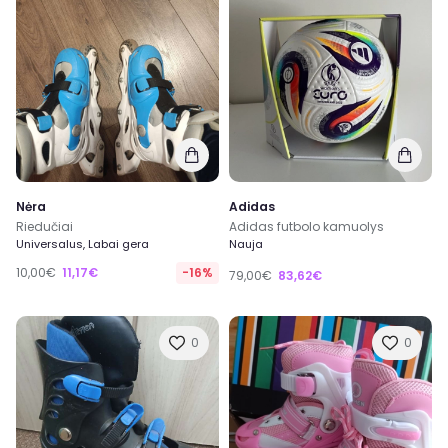
Nėra
Adidas
Riedučiai
Adidas futbolo kamuolys
Universalus, Labai gera
Nauja
10,00€
11,17€
-16%
79,00€
83,62€
0
0