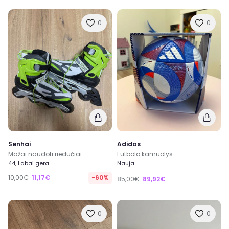
0
0
Senhai
Adidas
Mažai naudoti riedučiai
Futbolo kamuolys
44, Labai gera
Nauja
10,00€
11,17€
-60%
85,00€
89,92€
0
0