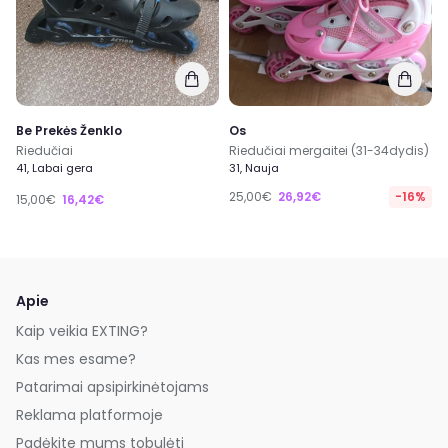
Be Prekės Ženklo
Os
Riedučiai
Riedučiai mergaitei (31-34dydis)
41, Labai gera
31, Nauja
25,00€
26,92€
-16%
15,00€
16,42€
Apie
Kaip veikia EXTING?
Kas mes esame?
Patarimai apsipirkinėtojams
Reklama platformoje
Padėkite mums tobulėti