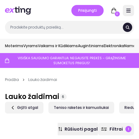
Prisijungti
Open 
0
Moterims
Vyrams
Vaikams ir Kūdikiams
Augintiniams
Elektronika
Namai ir
VISIŠKA SAUGUMO GARANTIJA: NEGAUSITE PREKĖS - GRĄŽINSIME
SUMOKĖTUS PINIGUS!
Pradžia
Lauko žaidimai
Lauko žaidimai
6
Grįžti atgal
Teniso raketės ir kamuoliukai
Rieduči
Rūšiuoti pagal
Filtrai
1