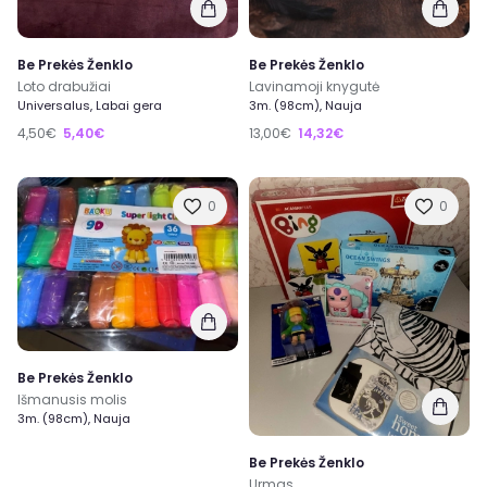
Be Prekės Ženklo
Be Prekės Ženklo
Loto drabužiai
Lavinamoji knygutė
Universalus, Labai gera
3m. (98cm), Nauja
4,50€
5,40€
13,00€
14,32€
0
0
Be Prekės Ženklo
Išmanusis molis
3m. (98cm), Nauja
Be Prekės Ženklo
Urmas