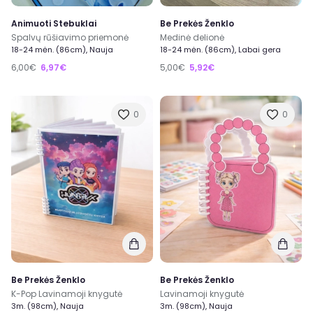
Animuoti Stebuklai
Be Prekės Ženklo
Spalvų rūšiavimo priemonė
Medinė delionė
18-24 mėn. (86cm), Nauja
18-24 mėn. (86cm), Labai gera
6,00€
6,97€
5,00€
5,92€
0
0
Be Prekės Ženklo
Be Prekės Ženklo
K-Pop Lavinamoji knygutė
Lavinamoji knygutė
3m. (98cm), Nauja
3m. (98cm), Nauja