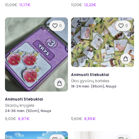
10,00€
11,17€
11,00€
12,22€
0
0
Animuoti Stebuklai
Ūkio gyvūnų kortelės
18-24 mėn. (86cm), Nauja
Animuoti Stebuklai
Skaičių knygelė
24-36 mėn. (92cm), Nauja
6,00€
6,97€
5,60€
6,55€