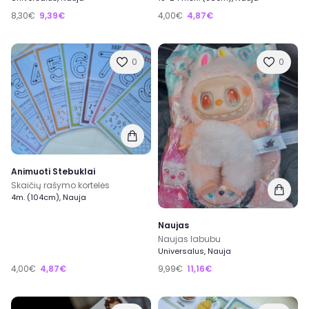
8,30€
9,39€
4,00€
4,87€
0
0
Animuoti Stebuklai
Skaičių rašymo kortelės
4m. (104cm), Nauja
Naujas
Naujas labubu
Universalus, Nauja
4,00€
4,87€
9,99€
11,16€