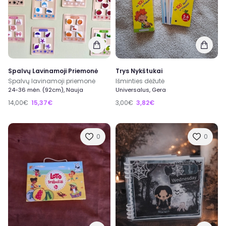
Spalvų Lavinamoji Priemonė
Trys Nykštukai
Spalvų lavinamoji priemonė
Išminties dėžutė
24-36 mėn. (92cm), Nauja
Universalus, Gera
14,00€
15,37€
3,00€
3,82€
0
0