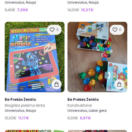
Universalus, Nauja
Universalus, Nauja
6,40€
7,39€
14,00€
15,37€
0
0
Be Prekės Ženklo
Be Prekės Ženklo
Magiška piešimo lenta
Konstruktoriai
Universalus, Nauja
Universalus, Labai gera
10,00€
11,17€
6,00€
6,97€