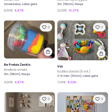
Universalus, Labai gera
3m. (98cm), Nauja
6,00€
6,97€
12,00€
13,27€
0
0
Be Prekės Ženklo
Visi
Kinetinis smelis
Kūdikio žaislai (6 vnt.)
3m. (98cm), Nauja
3-6 mėn. (62cm), Labai gera
4,00€
4,87€
7,00€
8,02€
0
0