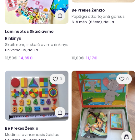
Be Prekės Ženklo
Papūga atkartojanti garsus
6-9 mėn. (68cm), Nauja
Laminuotas Skaičiavimo
Rinkinys
Skaitmenų ir skaičiavimo rinkinys
Universalus, Nauja
13,50€
14,85€
10,00€
11,17€
0
0
Be Prekės Ženklo
Medinis lavinamasis žaislas
Universalus, Labai gera