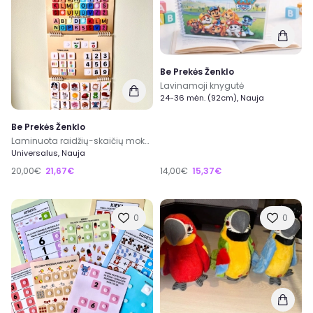
Be Prekės Ženklo
Lavinamoji knygutė
24-36 mėn. (92cm), Nauja
Be Prekės Ženklo
Laminuota raidžių-skaičių mokymo priemonė
Universalus, Nauja
20,00€
21,67€
14,00€
15,37€
0
0