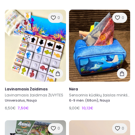
0
0
Lavinamasis Žaidimas
Nėra
Lavinamasis žaidimas ŽUVYTĖS
Sensorinis kūdikių žaislas minkštas servetėlių dėklas
Universalus, Nauja
6-9 mėn. (68cm), Nauja
6,50€
7,50€
9,00€
10,12€
0
0