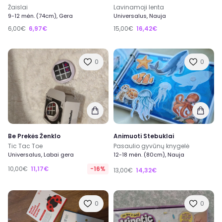
Žaislai
Lavinamoji lenta
9-12 mėn. (74cm), Gera
Universalus, Nauja
6,00€
6,97€
15,00€
16,42€
0
0
Be Prekės Ženklo
Animuoti Stebuklai
Tic Tac Toe
Pasaulio gyvūnų knygelė
Universalus, Labai gera
12-18 mėn. (80cm), Nauja
10,00€
11,17€
-16%
13,00€
14,32€
0
0