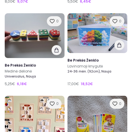
8,00€
9,07€
5,50€
6,45€
0
0
Be Prekės Ženklo
Be Prekės Ženklo
Lavinamoji knygutė
Medinė dėlionė
24-36 mėn. (92cm), Nauja
Universalus, Nauja
5,25€
6,18€
17,00€
18,52€
0
0