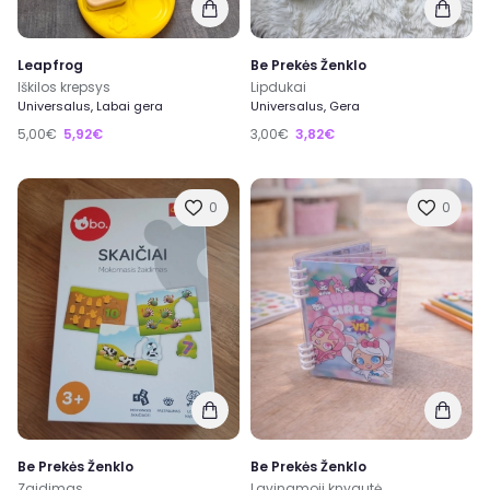
Leapfrog
Be Prekės Ženklo
Iškilos krepsys
Lipdukai
Universalus, Labai gera
Universalus, Gera
5,00€
5,92€
3,00€
3,82€
0
0
Be Prekės Ženklo
Be Prekės Ženklo
Zaidimas
Lavinamoji knygutė