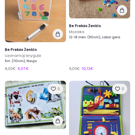
Be Prekės Ženklo
Mozaika
12-18 mėn. (80cm), Labai gera
Be Prekės Ženklo
Lavinamoji knygutė
5m. (110cm), Nauja
8,00€
9,07€
9,00€
10,12€
0
0