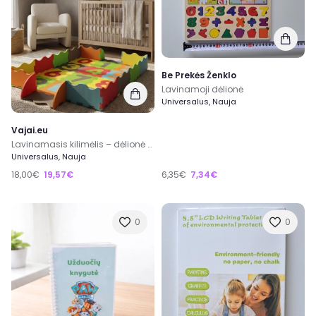
Be Prekės Ženklo
Lavinamoji dėlionė
Universalus, Nauja
Vajai.eu
Lavinamasis kilimėlis – dėlionė vaikams „Numbers“
Universalus, Nauja
18,00€
19,57€
6,35€
7,34€
0
0