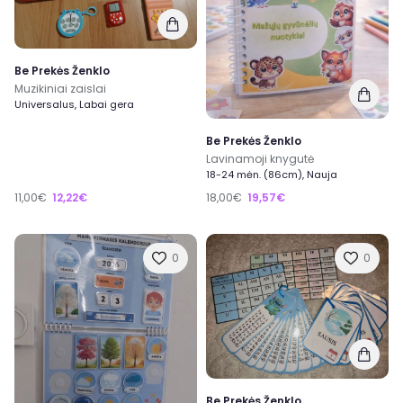
Be Prekės Ženklo
Muzikiniai zaislai
Universalus, Labai gera
Be Prekės Ženklo
Lavinamoji knygutė
18-24 mėn. (86cm), Nauja
11,00€
12,22€
18,00€
19,57€
0
0
Be Prekės Ženklo