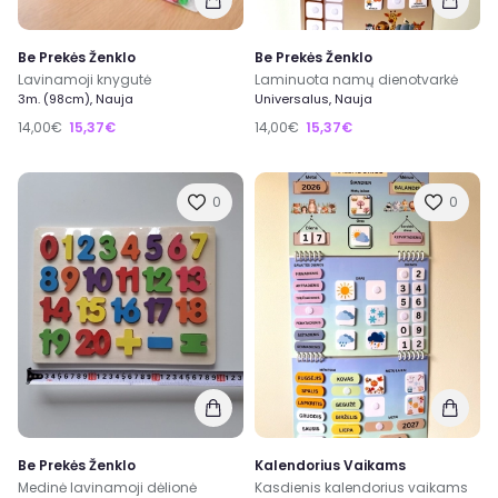
Pirk
ir
Parduok
nebenaudojamas, bei naujas prekes
ir dar užsidirbk, ar gali būti kažkas dar geriau?
Be Prekės Ženklo
Be Prekės Ženklo
Prisijunk prie mūsų ir tapk
ExTing dalimi
!
Lavinamoji knygutė
Laminuota namų dienotvarkė
3m. (98cm), Nauja
Universalus, Nauja
ExTing bendruomenėje jau 6000+ narių.
14,00€
15,37€
14,00€
15,37€
Registruotis →
0
0
Supratau
Be Prekės Ženklo
Kalendorius Vaikams
Medinė lavinamoji dėlionė
Kasdienis kalendorius vaikams