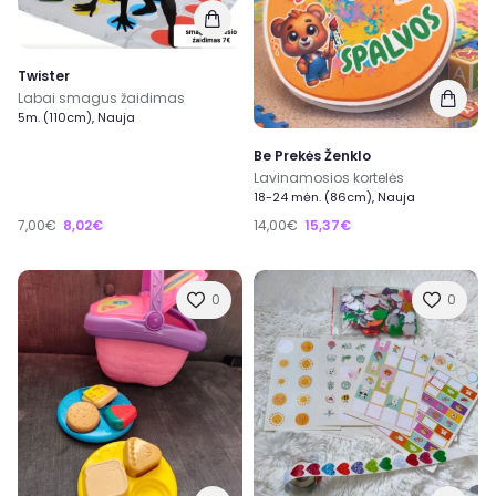
Twister
Labai smagus žaidimas
5m. (110cm), Nauja
Be Prekės Ženklo
Lavinamosios kortelės
18-24 mėn. (86cm), Nauja
7,00€
8,02€
14,00€
15,37€
0
0