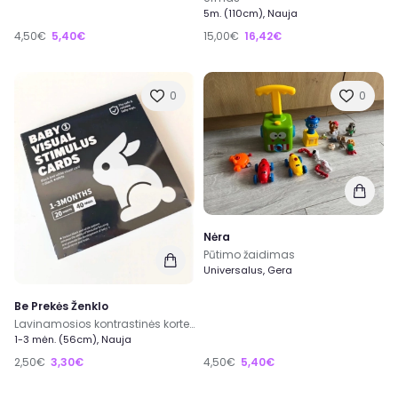
5m. (110cm), Nauja
4,50€
5,40€
15,00€
16,42€
0
0
Nėra
Pūtimo žaidimas
Universalus, Gera
Be Prekės Ženklo
Lavinamosios kontrastinės kortelės Baby Vision
1-3 mėn. (56cm), Nauja
2,50€
3,30€
4,50€
5,40€