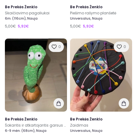
Be Prekės Ženklo
Be Prekės Ženklo
Skaičiavimo pagaliukai
Piešimo rašymo planšetė
6m. (116cm), Nauja
Universalus, Nauja
5,00€
5,92€
5,00€
5,92€
0
0
Be Prekės Ženklo
Be Prekės Ženklo
Šokantis ir atkartojantis garsus kaktusas
Zaidimas
6-9 mėn. (68cm), Nauja
Universalus, Nauja