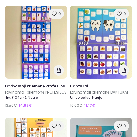
0
0
Lavinamoji Priemonė Profesijos
Dantukai
Lavinamoji priemonė PROFESIJOS
Lavinamoji priemonė DANTUKAI
4m. (104cm), Nauja
Universalus, Nauja
13,50€
14,85€
10,00€
11,17€
0
0