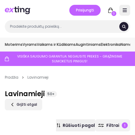
Prisijungti
Open 
0
Moterims
Vyrams
Vaikams ir Kūdikiams
Augintiniams
Elektronika
Namai ir
VISIŠKA SAUGUMO GARANTIJA: NEGAUSITE PREKĖS - GRĄŽINSIME
SUMOKĖTUS PINIGUS!
Pradžia
Lavinamieji
Lavinamieji
50+
Grįžti atgal
Rūšiuoti pagal
Filtrai
1