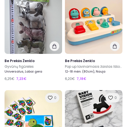
Be Prekės Ženklo
Be Prekės Ženklo
Gyvūnų figūrėlės
Pop up lavinamasis žaislas Iššokantys gyvūnai
Universalus, Labai gera
12-18 mėn. (80cm), Nauja
6,25€
7,23€
6,20€
7,18€
0
0