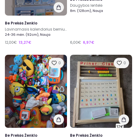
Daugybos lentelė
8m. (128cm), Nauja
Be Prekės Ženklo
Lavinamasis kalendorius berniukams
24-36 mėn. (92cm), Nauja
12,00€
13,27€
6,00€
6,97€
0
0
Be Prekės Ženklo
Be Prekės Ženklo