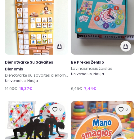
Dienotvarkė Su Savaitės
Be Prekės Ženklo
Lavinasmasis žaislas
Dienomis
Universalus, Nauja
Dienotvarkė su savaitės dienomis
Universalus, Nauja
14,00€
15,37€
6,45€
7,44€
0
0