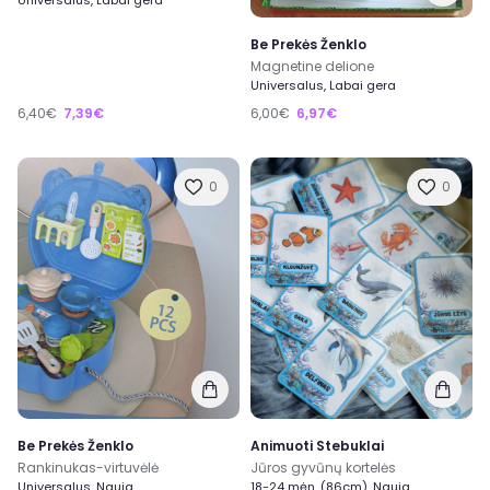
Be Prekės Ženklo
Magnetine delione
Universalus, Labai gera
6,40€
7,39€
6,00€
6,97€
0
0
Be Prekės Ženklo
Animuoti Stebuklai
Rankinukas-virtuvėlė
Jūros gyvūnų kortelės
Universalus, Nauja
18-24 mėn. (86cm), Nauja