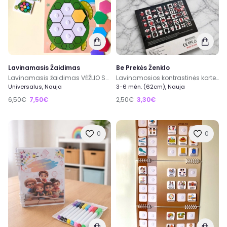
Lavinamasis Žaidimas
Be Prekės Ženklo
Lavinamasis žaidimas VĖŽLIO SPALVOS
Lavinamosios kontrastinės kortelės kūdikiams Baby Vision
Universalus, Nauja
3-6 mėn. (62cm), Nauja
6,50€
7,50€
2,50€
3,30€
0
0
Sveiki atvykę į
Ex
Ting! 🎉✨
Tai tarpusavio naudotų ir naujų daiktų dalinimosi
platforma, suteikianti galimybę naudotas ir naujas
prekes įsigyti už geriausią kainą rinkoje, bei sutaupyti.