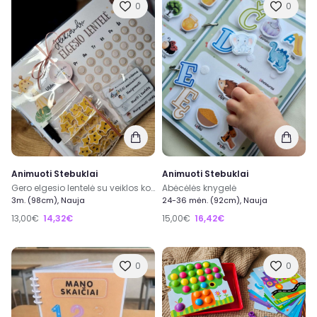
0
0
Animuoti Stebuklai
Animuoti Stebuklai
Gero elgesio lentelė su veiklos kortelėmis
Abėcėlės knygelė
3m. (98cm), Nauja
24-36 mėn. (92cm), Nauja
13,00€
14,32€
15,00€
16,42€
0
0