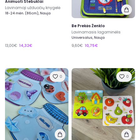
Animuoti Stebuklai
Lavinamoji užduočių knygelė
18-24 mėn. (86cm), Nauja
Be Prekės Ženklo
Lavinamasis lagaminėlis
Universalus, Nauja
13,00€
14,32€
9,60€
10,75€
0
0