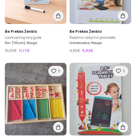
Be Prekės Ženklo
Be Prekės Ženklo
Lavinamoji knygutė
Piešimo rašymo planšetė
5m. (110cm), Nauja
Universalus, Nauja
10,00€
11,17€
4,90€
5,82€
0
0