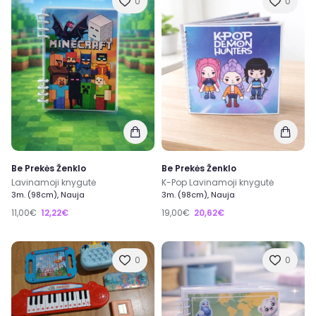
0
0
Be Prekės Ženklo
Be Prekės Ženklo
Lavinamoji knygutė
K-Pop Lavinamoji knygutė
3m. (98cm), Nauja
3m. (98cm), Nauja
11,00€
12,22€
19,00€
20,62€
0
0