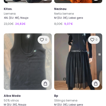
Kitas.
Nezinau
Liemenė.
Nerta liemene
4XL (EU: 48), Nauja
M (EU: 38), Labai gera
23,00€
24,82€
8,00€
9,07€
0
0
Alba Moda
Bp
50% vilnos
Stilinga liemenė
M (EU: 38), Nauja
M (EU: 38), Labai gera