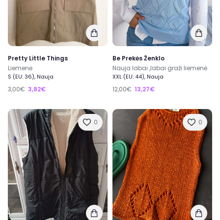
Pretty Little Things
Be Prekės Ženklo
Liemenė
Nauja labai ,labai graži liemenė
S (EU: 36), Nauja
XXL (EU: 44), Nauja
3,00€
3,82€
12,00€
13,27€
0
0