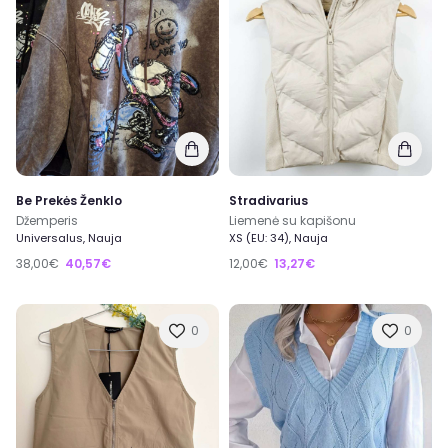
Be Prekės Ženklo
Stradivarius
Džemperis
Liemenė su kapišonu
Universalus, Nauja
XS (EU: 34), Nauja
38,00€
40,57€
12,00€
13,27€
0
0