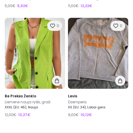
5,00€
5,92€
11,00€
12,22€
0
0
Be Prekės Ženklo
Levis
Liemenė nauja ryški, graži
Dzemperis
XXXL (EU: 46), Nauja
XS (EU: 34), Labai gera
12,00€
13,27€
9,00€
10,12€