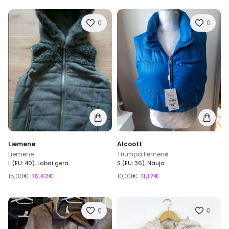
0
0
Liemene
Alcoott
Liemene
Trumpa liemenė
L (EU: 40), Labai gera
S (EU: 36), Nauja
15,00€
16,42€
10,00€
11,17€
0
0