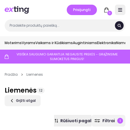
Prisijungti
Open 
0
Moterims
Vyrams
Vaikams ir Kūdikiams
Augintiniams
Elektronika
Namai ir
VISIŠKA SAUGUMO GARANTIJA: NEGAUSITE PREKĖS - GRĄŽINSIME
SUMOKĖTUS PINIGUS!
Pradžia
Liemenės
Liemenės
12
Grįžti atgal
Rūšiuoti pagal
Filtrai
1