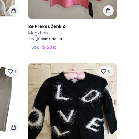
Be Prekės Ženklo
Megztinis
4m. (104cm), Nauja
12,22€
11,00€
1
0