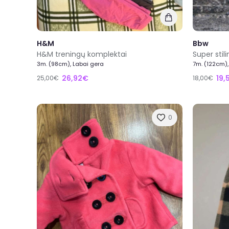
H&M
Bbw
H&M treningų komplektai
Super stil
3m. (98cm), Labai gera
7m. (122cm)
26,92€
19,
25,00€
18,00€
0