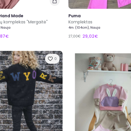
 Hand Made
Puma
ių komplekas "Mergaitė"
Komplektas
, Nauja
4m. (104cm), Nauja
,87€
29,02€
27,00€
0