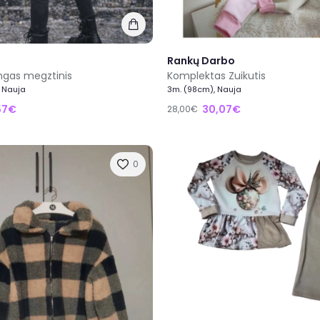
Rankų Darbo
ingas megztinis
Komplektas Zuikutis
, Nauja
3m. (98cm), Nauja
57€
30,07€
28,00€
0