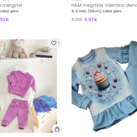
s mergytei
H&M megztinis Valentino diena
 Labai gera
6-9 mėn. (68cm), Labai gera
,92€
6,97€
6,00€
1