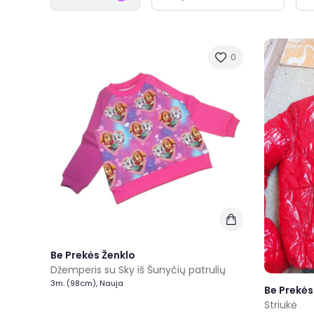
0
Be Prekės Ženklo
Džemperis su Sky iš Šunyčių patrulių
3m. (98cm), Nauja
Be Prekės
Striukė