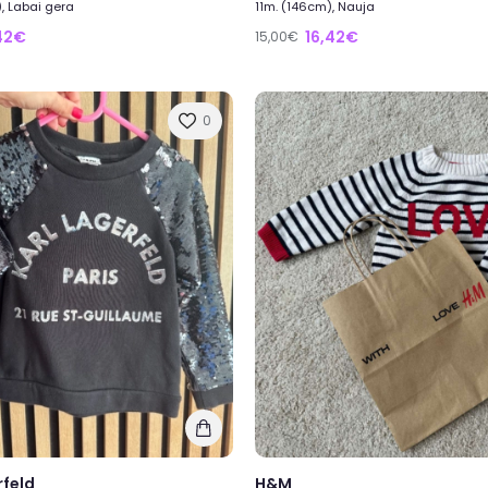
, Labai gera
11m. (146cm), Nauja
42€
16,42€
15,00€
0
rfeld
H&M