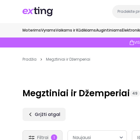
Moterims
Vyrams
Vaikams ir Kūdikiams
Augintiniams
Elektroni
VI
Pradžia
Megztiniai ir Džemperiai
Megztiniai ir Džemperiai
49
Grįžti atgal
Filtrai
I
1