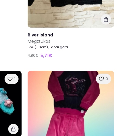
River Island
Megztukas
5m. (110cm), Labai gera
5,71€
4,80€
1
0