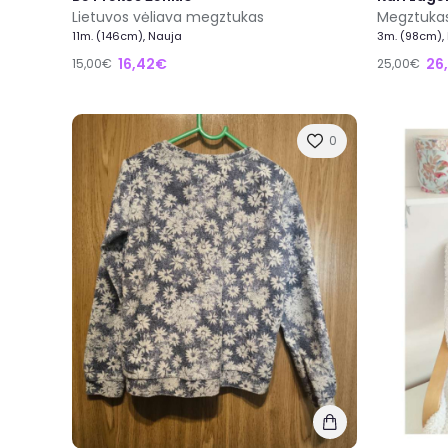
Lietuvos vėliava megztukas
Megztuka
11m. (146cm), Nauja
3m. (98cm),
16,42€
26
15,00€
25,00€
0