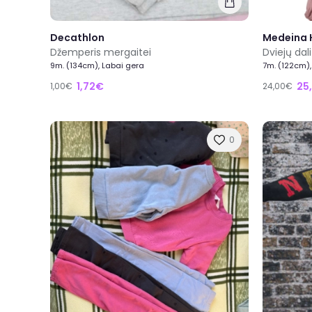
Decathlon
Medeina
Džemperis mergaitei
Dviejų dal
9m. (134cm), Labai gera
7m. (122cm)
1,72€
25
1,00€
24,00€
0