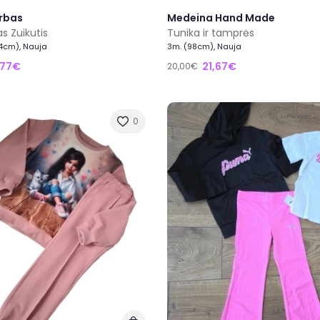
rbas
Medeina Hand Made
s Zuikutis
Tunika ir tamprės
74cm), Nauja
3m. (98cm), Nauja
,77€
21,67€
20,00€
0