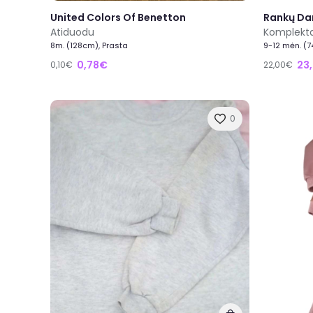
United Colors Of Benetton
Rankų Da
Atiduodu
Komplekta
8m. (128cm), Prasta
9-12 mėn. (
0,78€
23
0,10€
22,00€
0