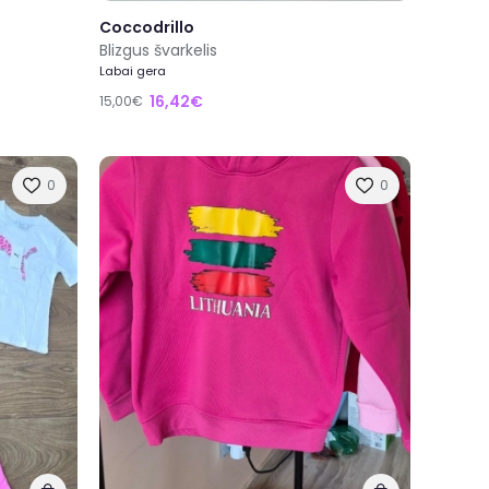
Coccodrillo
Blizgus švarkelis
Labai gera
16,42€
15,00€
0
0