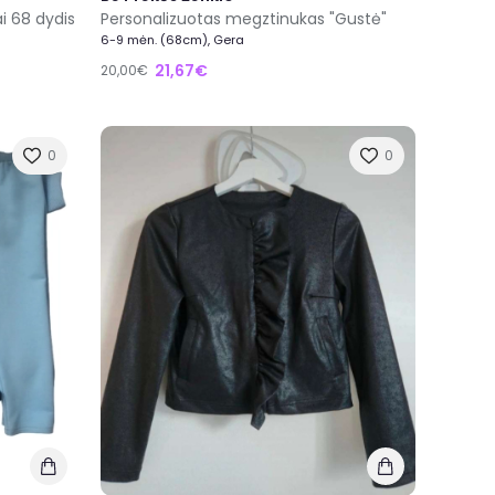
i 68 dydis
Personalizuotas megztinukas "Gustė"
6-9 mėn. (68cm), Gera
21,67€
20,00€
0
0