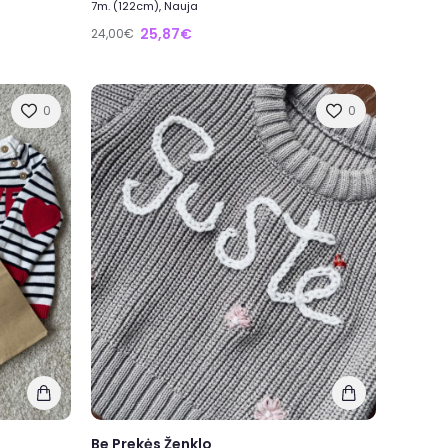
7m. (122cm), Nauja
25,87€
24,00€
0
0
Be Prekės Ženklo