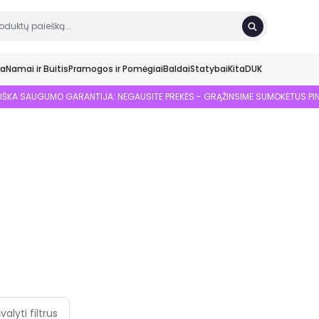
ka
Namai ir Buitis
Pramogos ir Pomėgiai
Baldai
Statybai
Kita
DUK
SIŠKA SAUGUMO GARANTIJA: NEGAUSITE PREKĖS - GRĄŽINSIME SUMOKĖTUS PI
švalyti filtrus