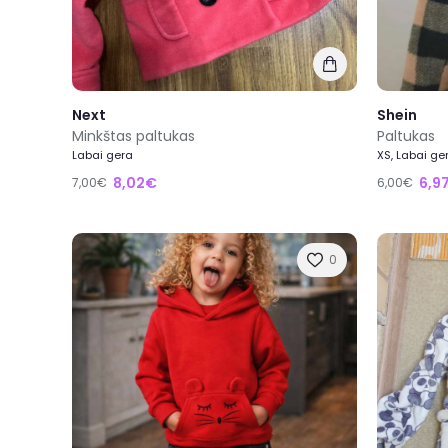
Next
Shein
Minkštas paltukas
Paltukas
Labai gera
XS, Labai ge
8,02€
6,9
7,00€
6,00€
0