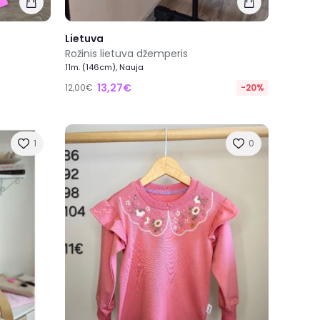
Lietuva
Rožinis lietuva džemperis
11m. (146cm), Nauja
13,27€
12,00€
-20%
1
0