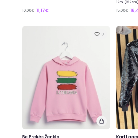
12m. (152cm)
11,17€
16,
10,00€
15,00€
0
Be Prekės Ženklo
Karl Lage