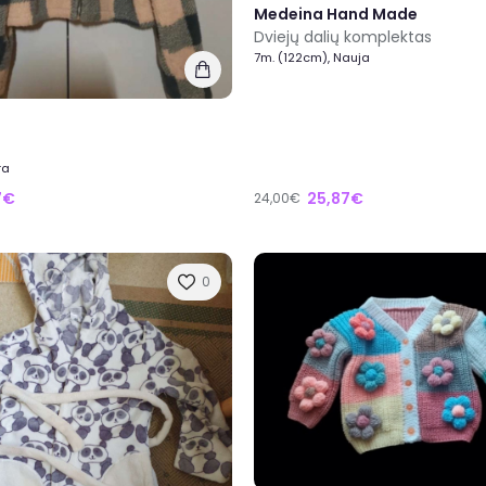
Medeina Hand Made
Dviejų dalių komplektas
7m. (122cm), Nauja
ra
7€
25,87€
24,00€
0