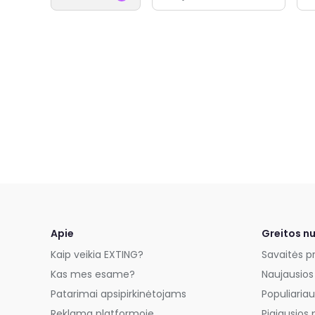
Apie
Greitos n
Kaip veikia EXTING?
Savaitės p
Kas mes esame?
Naujausios
Patarimai apsipirkinėtojams
Populiariau
Reklama platformoje
Pigiausios 