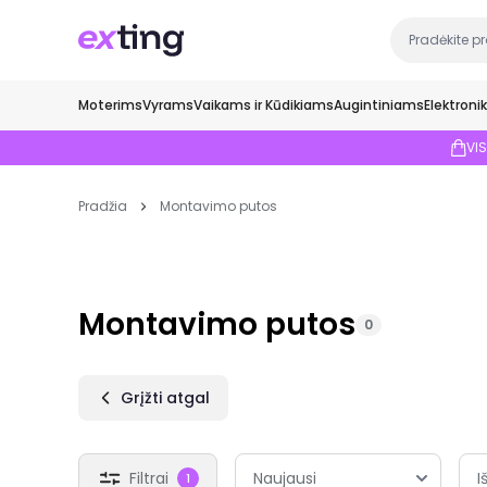
Moterims
Vyrams
Vaikams ir Kūdikiams
Augintiniams
Elektroni
VI
Pradžia
Montavimo putos
Montavimo putos
0
Grįžti atgal
Filtrai
I
1