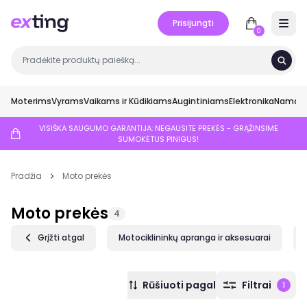
Prisijungti
Open 
0
Moterims
Vyrams
Vaikams ir Kūdikiams
Augintiniams
Elektronika
Namai ir
VISIŠKA SAUGUMO GARANTIJA: NEGAUSITE PREKĖS - GRĄŽINSIME
SUMOKĖTUS PINIGUS!
Pradžia
Moto prekės
Moto prekės
4
Grįžti atgal
Motociklininkų apranga ir aksesuarai
Rūšiuoti pagal
Filtrai
1