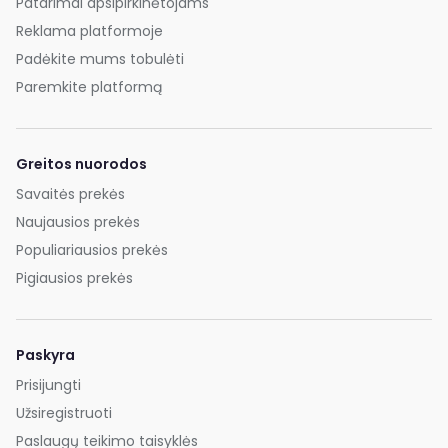
Patarimai apsipirkinėtojams
Reklama platformoje
Padėkite mums tobulėti
Paremkite platformą
Greitos nuorodos
Savaitės prekės
Naujausios prekės
Populiariausios prekės
Pigiausios prekės
Paskyra
Prisijungti
Užsiregistruoti
Paslaugų teikimo taisyklės