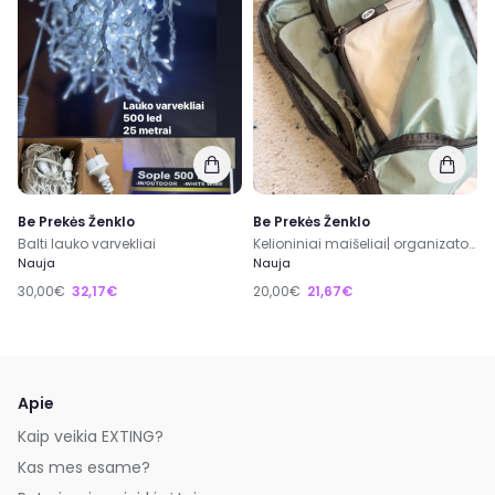
Be Prekės Ženklo
Be Prekės Ženklo
Balti lauko varvekliai
Kelioniniai maišeliai| organizatoriai | lagaminui| galima išdidinti su užtrauktukais
Nauja
Nauja
30,00€
32,17€
20,00€
21,67€
Apie
Kaip veikia EXTING?
Kas mes esame?