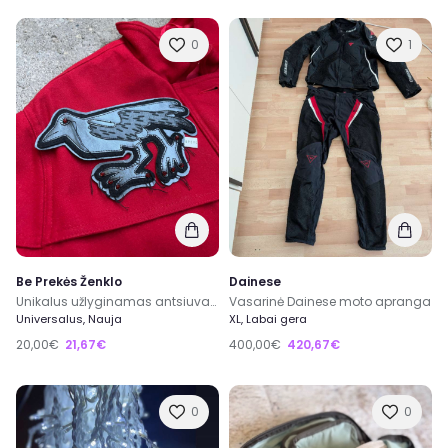
0
1
Be Prekės Ženklo
Dainese
Unikalus užlyginamas antsiuvas varna
Vasarinė Dainese moto apranga
Universalus, Nauja
XL, Labai gera
20,00€
21,67€
400,00€
420,67€
0
0