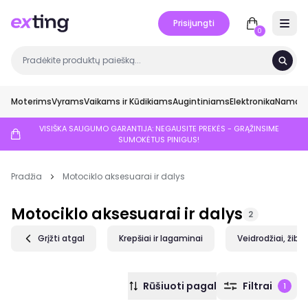
Prisijungti
Open 
0
Moterims
Vyrams
Vaikams ir Kūdikiams
Augintiniams
Elektronika
Namai ir
VISIŠKA SAUGUMO GARANTIJA: NEGAUSITE PREKĖS - GRĄŽINSIME
SUMOKĖTUS PINIGUS!
Pradžia
Motociklo aksesuarai ir dalys
Motociklo aksesuarai ir dalys
2
Grįžti atgal
Krepšiai ir lagaminai
Veidrodžiai, žibin
Rūšiuoti pagal
Filtrai
1