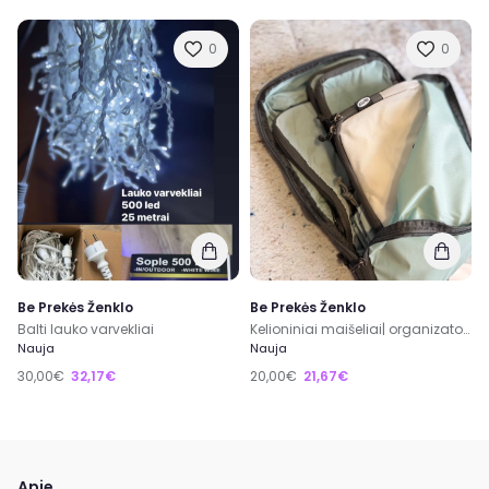
0
0
Be Prekės Ženklo
Be Prekės Ženklo
Balti lauko varvekliai
Kelioniniai maišeliai| organizatoriai | lagaminui| galima išdidinti su užtrauktukais
Nauja
Nauja
30,00€
32,17€
20,00€
21,67€
Apie