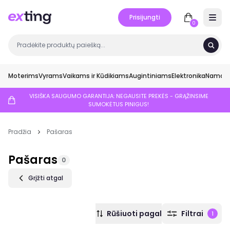
Prisijungti
Open 
0
Moterims
Vyrams
Vaikams ir Kūdikiams
Augintiniams
Elektronika
Namai ir
VISIŠKA SAUGUMO GARANTIJA: NEGAUSITE PREKĖS - GRĄŽINSIME
SUMOKĖTUS PINIGUS!
Pradžia
Pašaras
Pašaras
0
Grįžti atgal
Rūšiuoti pagal
Filtrai
1