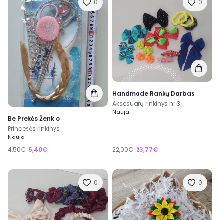
0
0
Handmade Rankų Darbas
Aksesuarų rinkinys nr.3
Nauja
Be Prekės Ženklo
Princesės rinkinys
Nauja
4,50€
5,40€
22,00€
23,77€
0
0