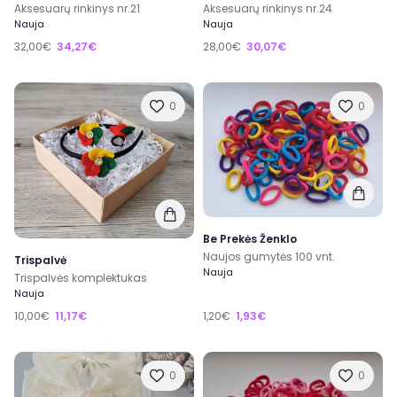
Aksesuarų rinkinys nr.21
Aksesuarų rinkinys nr.24
Nauja
Nauja
32,00€
34,27€
28,00€
30,07€
0
0
Be Prekės Ženklo
Naujos gumytės 100 vnt.
Trispalvė
Nauja
Trispalvės komplektukas
Nauja
10,00€
11,17€
1,20€
1,93€
0
0