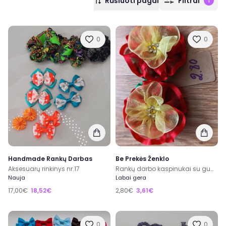
Rūšiuoti pagal
Filtrai
1
0
0
Handmade Rankų Darbas
Be Prekės Ženklo
Aksesuarų rinkinys nr.17
Rankų darbo kaspinukai su gumelėmis
Nauja
Labai gera
17,00€
18,52€
2,80€
3,61€
0
0