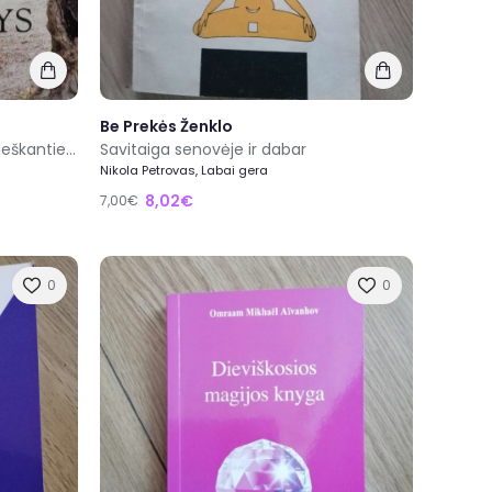
Be Prekės Ženklo
Meilės troškulys. Vedų išmintis ieškantiems
Savitaiga senovėje ir dabar
Nikola Petrovas, Labai gera
8,02€
7,00€
0
0