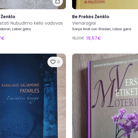
 Ženklo
Be Prekės Ženklo
estati Nubudimo kelio vadovas
Vienaragiai
obson, Labai gera
Sonja Ariel von Staden, Labai gera
7€
19,57€
18,00€
0