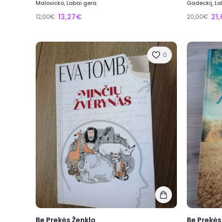
Malovicko, Labai gera
Gadeckij, La
13,27€
21
12,00€
20,00€
0
Be Prekės Ženklo
Be Prekės