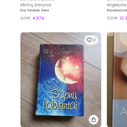
Minčių žvėrynas
Angelyste
Eva Tombak, Gera
Kazakeviciut
4,87€
13,
4,00€
12,00€
0