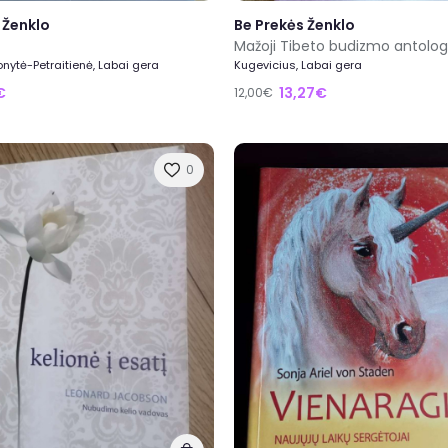
 Ženklo
Be Prekės Ženklo
Mažoji Tibeto budizmo antolog
nytė-Petraitienė, Labai gera
Kugevicius, Labai gera
€
13,27€
12,00€
0