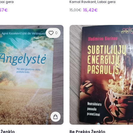
bai gera
Kamal Ravikant, Labai gera
,67€
16,42€
15,00€
0
 Ženklo
Be Prekės Ženklo