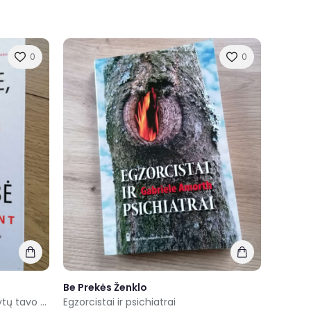
0
0
Be Prekės Ženklo
Mylėk save, lyg nuo to priklausytų tavo gyvybe
Egzorcistai ir psichiatrai