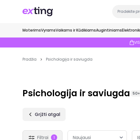
Moterims
Vyrams
Vaikams ir Kūdikiams
Augintiniams
Elektroni
VI
Pradžia
Psichologija ir saviugda
Psichologija ir saviugda
50+
Grįžti atgal
Filtrai
I
1