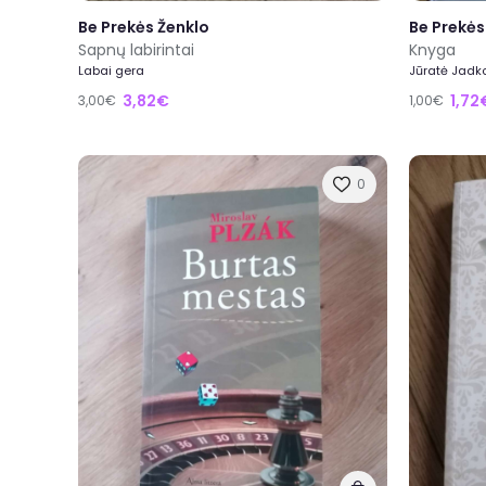
Be Prekės Ženklo
Be Prekės
Sapnų labirintai
Knyga
Labai gera
Jūratė Jadko
3,82€
1,72
3,00€
1,00€
0