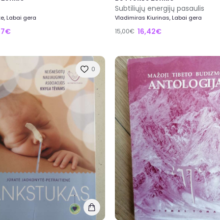
Subtiliųjų energijų pasaulis
e, Labai gera
Vladimiras Kiurinas, Labai gera
27€
16,42€
15,00€
0