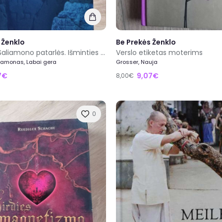
 Ženklo
Be Prekės Ženklo
Karaliaus Saliamono patarlės. Išminties knyga
Verslo etiketas moterims
liamonas, Labai gera
Grosser, Nauja
7€
9,07€
8,00€
0