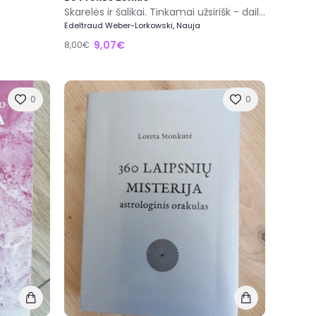
Skarelės ir šalikai. Tinkamai užsirišk - dailiai atrodysi
Edeltraud Weber-Lorkowski, Nauja
9,07€
8,00€
0
0