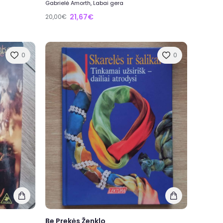
Gabrielė Amorth, Labai gera
21,67€
20,00€
0
0
Be Prekės Ženklo