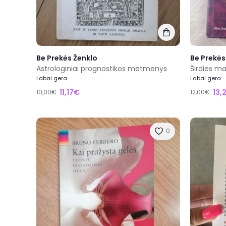
Be Prekės Ženklo
Be Prekės
Astrologiniai prognostikos metmenys
Širdies m
Labai gera
Labai gera
11,17€
13,
10,00€
12,00€
0