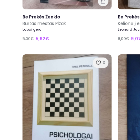
Be Prekės Ženklo
Be Prekės
Burtas mestas Plzak
Kelionė į 
Labai gera
Leonard Jac
5,92€
9,0
5,00€
8,00€
0