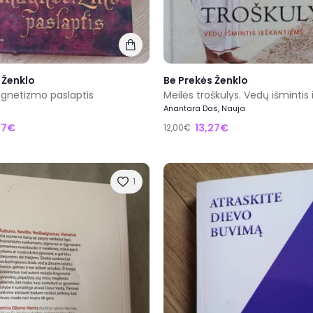
 Ženklo
Be Prekės Ženklo
agnetizmo paslaptis
Anantara Das, Nauja
27€
13,27€
12,00€
1