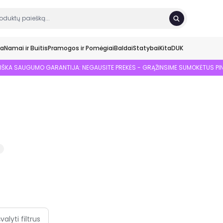
ka
Namai ir Buitis
Pramogos ir Pomėgiai
Baldai
Statybai
Kita
DUK
SIŠKA SAUGUMO GARANTIJA: NEGAUSITE PREKĖS - GRĄŽINSIME SUMOKĖTUS PI
švalyti filtrus