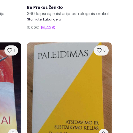
Be Prekės Ženklo
ija
360 laipsnių misterija astrologinis orakulas
Stonkute, Labai gera
16,42€
15,00€
1
0