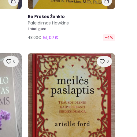
Be Prekės Ženklo
Paleidimas Hawkins
Labai gera
51,07€
48,00€
-4%
0
0