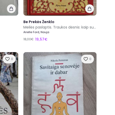
Be Prekės Ženklo
Meilės paslaptis. Traukos dėsnis: kaip susirasti širdies draugą
Arielle Ford, Nauja
19,57€
18,00€
0
0