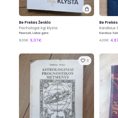
Be Prekės Ženklo
Be Prekės
Psichologai irgi klysta
Pearsall, Labai gera
Karalius Sa
9,07€
4,8
8,00€
4,00€
0