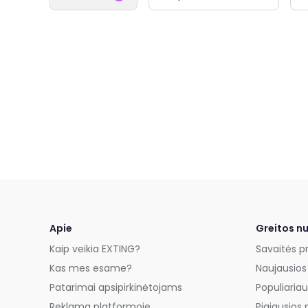
Apie
Greitos n
Kaip veikia EXTING?
Savaitės p
Kas mes esame?
Naujausios
Patarimai apsipirkinėtojams
Populiariau
Reklama platformoje
Pigiausios 