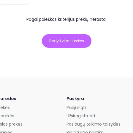
Pagal paieškos kriterijus prekių nerasta.
Rodyti visas prekes
uorodos
Paskyra
rekės
Prisijungti
 prekės
Užsiregistruoti
sios prekės
Paslaugų teikimo taisyklės
prekės
Privatumo politika