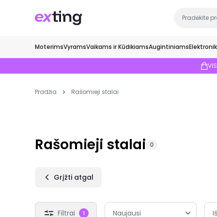
Moterims
Vyrams
Vaikams ir Kūdikiams
Augintiniams
Elektroni
VI
Pradžia
Rašomieji stalai
Rašomieji stalai
0
Grįžti atgal
Filtrai
I
1