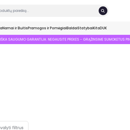
ka
Namai ir Buitis
Pramogos ir Pomėgiai
Baldai
Statybai
Kita
DUK
SIŠKA SAUGUMO GARANTIJA: NEGAUSITE PREKĖS - GRĄŽINSIME SUMOKĖTUS PI
švalyti filtrus