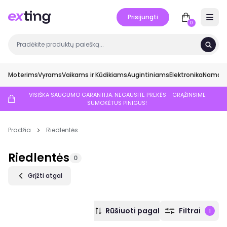
Prisijungti
Open 
0
Moterims
Vyrams
Vaikams ir Kūdikiams
Augintiniams
Elektronika
Namai ir
VISIŠKA SAUGUMO GARANTIJA: NEGAUSITE PREKĖS - GRĄŽINSIME
SUMOKĖTUS PINIGUS!
Pradžia
Riedlentės
Riedlentės
0
Grįžti atgal
Rūšiuoti pagal
Filtrai
1