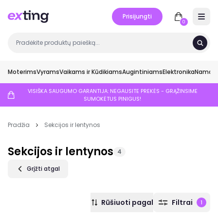
Prisijungti
Open 
0
Moterims
Vyrams
Vaikams ir Kūdikiams
Augintiniams
Elektronika
Namai ir
VISIŠKA SAUGUMO GARANTIJA: NEGAUSITE PREKĖS - GRĄŽINSIME
SUMOKĖTUS PINIGUS!
Pradžia
Sekcijos ir lentynos
Sekcijos ir lentynos
4
Grįžti atgal
Rūšiuoti pagal
Filtrai
1