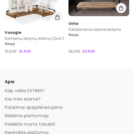
Unho
Pakabinama sieninė lentyna
Vasagle
Nauja
Kampinių lentynų rinkinys (2vnt.)
Nauja
15,00€
16,42€
19,00€
20,62€
Apie
Kaip veikia EXTING?
Kas mes esame?
Patarimai apsipirkinėtojams
Reklama platformoje
Padėkite mums tobulėti
Paremkite platformą