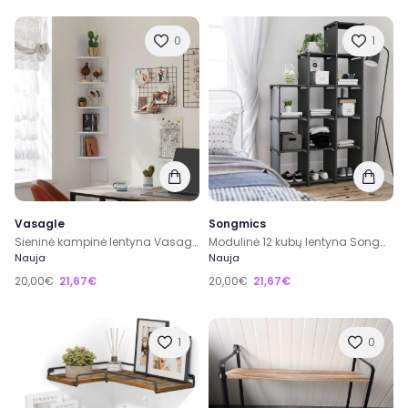
0
1
Vasagle
Songmics
Sieninė kampinė lentyna Vasagle
Modulinė 12 kubų lentyna Songmics
Nauja
Nauja
20,00€
21,67€
20,00€
21,67€
1
0