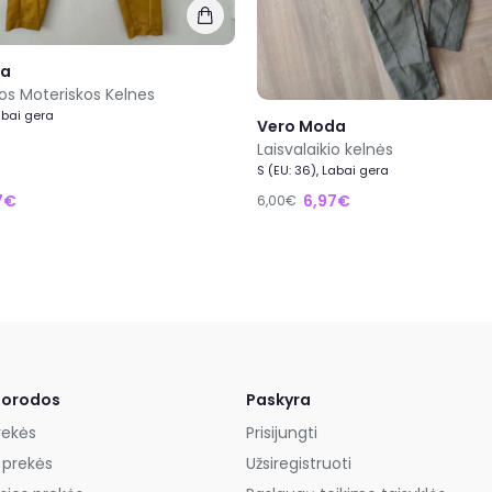
da
os Moteriskos Kelnes
abai gera
Vero Moda
Laisvalaikio kelnės
S (EU: 36), Labai gera
7€
6,97€
6,00€
uorodos
Paskyra
rekės
Prisijungti
 prekės
Užsiregistruoti