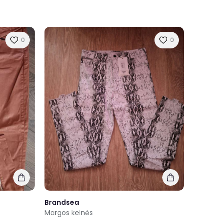
0
0
Brandsea
Margos kelnės