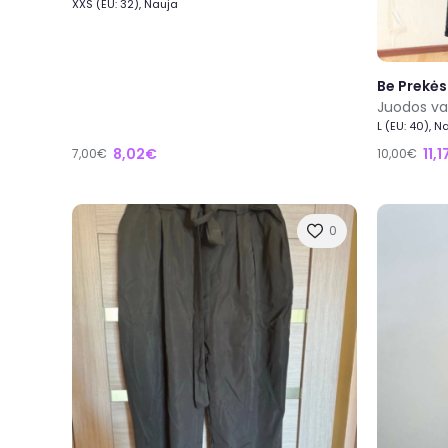
XXS (EU: 32), Nauja
Be Prekės
Juodos va
L (EU: 40), N
8,02€
11,
7,00€
10,00€
0