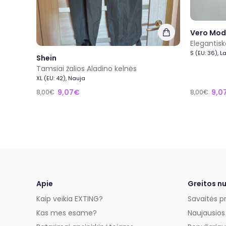
Vero Mo
Elegantisk
S (EU: 36), L
Shein
Tamsiai žalios Aladino kelnės
XL (EU: 42), Nauja
9,07€
9,0
8,00€
8,00€
Apie
Greitos n
Kaip veikia EXTING?
Savaitės p
Kas mes esame?
Naujausios