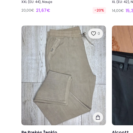
XXL (EU: 44), Nauja
XL (EU: 42), 
21,67€
20,00€
-20%
15,
14,00€
0
Be Prekės Ženklo
Alcoott