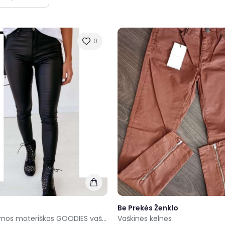
0
Be Prekės Ženklo
Parduodamos moteriškos GOODIES vaškinės kelnės, nuo 36 iki 40 dydžio kaina 12e , nuo 42 iki 48 dydžio kaina 14e. Siunčiam į visus miestus,kita info pm
Vaškinės kelnės