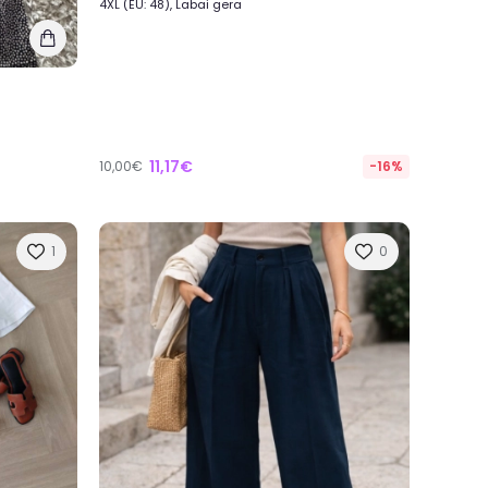
4XL (EU: 48), Labai gera
11,17€
10,00€
-16%
1
0