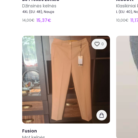
Džinsinės kelnės
Klasikinia
4XL (EU: 48), Nauja
L (EU: 40), N
15,37€
11,
14,00€
10,00€
0
Fusion
Mot.kelnės.