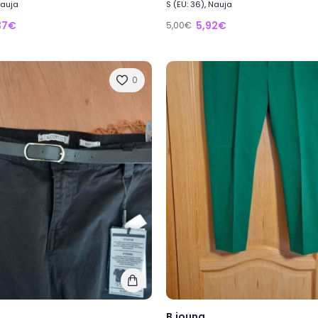
Nauja
S (EU: 36), Nauja
37€
5,92€
5,00€
0
B.joung