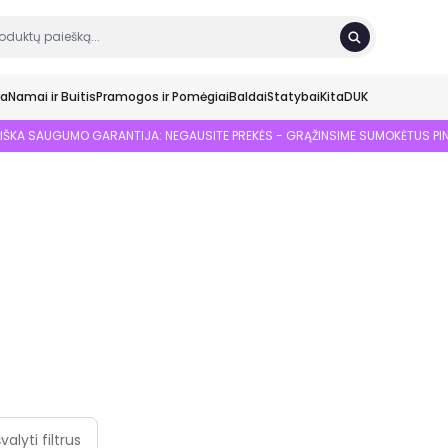
ka
Namai ir Buitis
Pramogos ir Pomėgiai
Baldai
Statybai
Kita
DUK
SIŠKA SAUGUMO GARANTIJA: NEGAUSITE PREKĖS - GRĄŽINSIME SUMOKĖTUS PI
švalyti filtrus