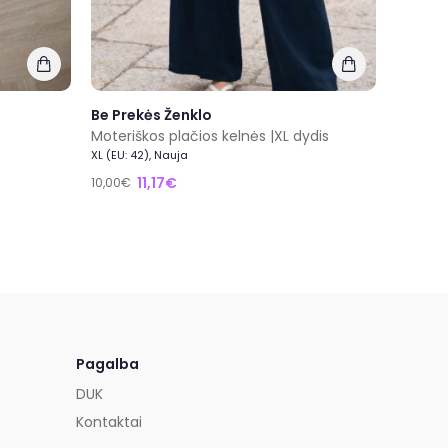
Be Prekės Ženklo
Moteriškos plačios kelnės |XL dydis
XL (EU: 42), Nauja
11,17€
10,00€
Pagalba
DUK
Kontaktai