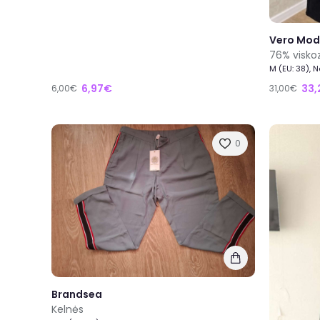
Vero Mo
M (EU: 38), 
6,97€
33,
6,00€
31,00€
0
Brandsea
Kelnės