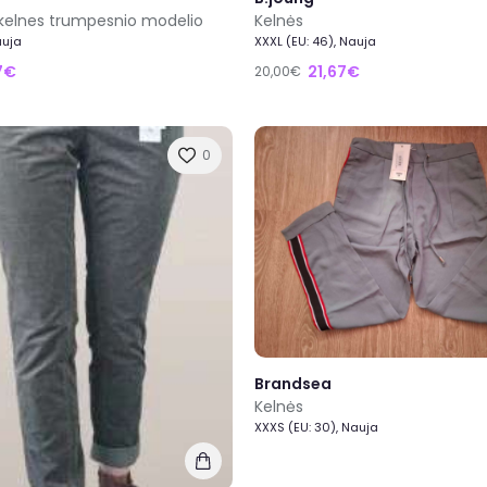
i kelnes trumpesnio modelio
Kelnės
auja
XXXL (EU: 46), Nauja
17€
21,67€
20,00€
0
Brandsea
Kelnės
XXXS (EU: 30), Nauja