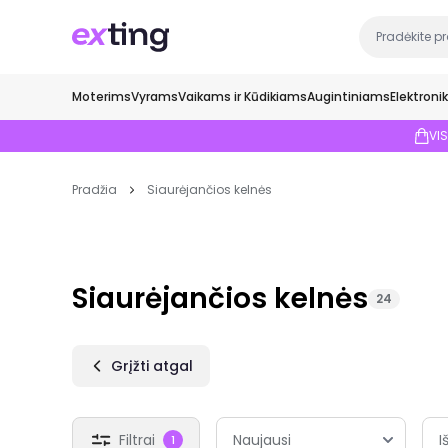
Moterims
Vyrams
Vaikams ir Kūdikiams
Augintiniams
Elektroni
VI
Pradžia
Siaurėjančios kelnės
Siaurėjančios kelnės
24
Grįžti atgal
Filtrai
I
1