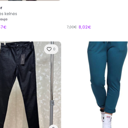
or
ės kelnės
Nauja
57€
8,02€
7,00€
0