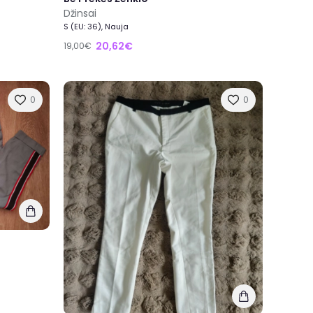
Džinsai
S (EU: 36), Nauja
20,62€
19,00€
0
0