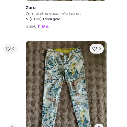
Zara
Zara baltos vasarinės kelnės
M (EU: 38), Labai gera
11,16€
9,99€
0
0