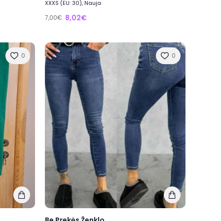
XXXS (EU: 30), Nauja
8,02€
7,00€
0
0
Be Prekės Ženklo