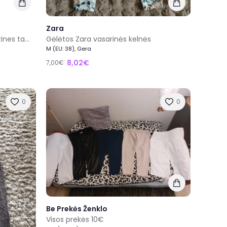
Zara
Briliantines žalios spalvos viskozines tamprios kelnes
Gėlėtos Zara vasarinės kelnės
M (EU: 38), Gera
8,02€
7,00€
0
0
Be Prekės Ženklo
Visos prekės 10€