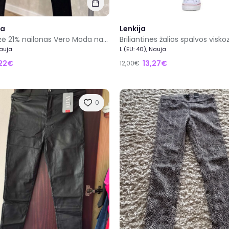
da
Lenkija
76% viskozė 21% nailonas Vero Moda nauji blizgios tamprios elegantiškos kelnės dydis M/32
Nauja
L (EU: 40), Nauja
22€
13,27€
12,00€
0