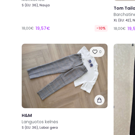
S (EU: 36), Nauja
Tom Tail
Barchatin
XL (EU: 42), 
19,57€
18,00€
-10%
19,
18,00€
0
H&M
Languotos kelnės
S (EU: 36), Labai gera