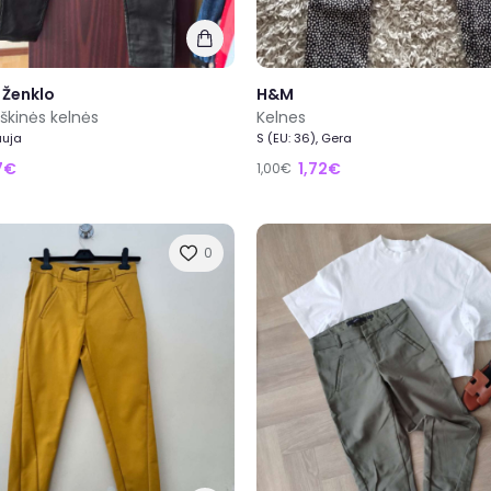
 Ženklo
H&M
škinės kelnės
Kelnes
auja
S (EU: 36), Gera
17€
1,72€
1,00€
0