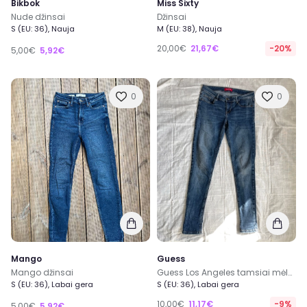
Bikbok
Miss Sixty
Nude džinsai
Džinsai
S (EU: 36), Nauja
M (EU: 38), Nauja
20,00€
21,67€
-20%
5,00€
5,92€
0
0
Mango
Guess
Mango džinsai
Guess Los Angeles tamsiai mėlyni siauri džinsai 27 (S-M), Žemu liemeniu
S (EU: 36), Labai gera
S (EU: 36), Labai gera
10,00€
11,17€
-9%
5,00€
5,92€