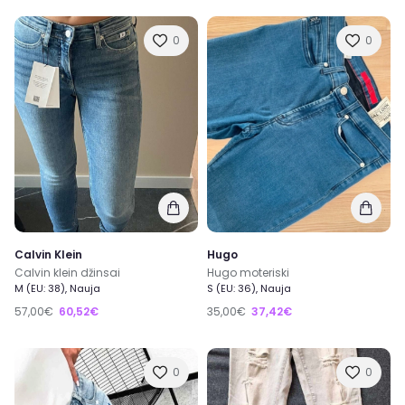
0
0
Calvin Klein
Hugo
Calvin klein džinsai
Hugo moteriski
M (EU: 38), Nauja
S (EU: 36), Nauja
57,00€
60,52€
35,00€
37,42€
0
0