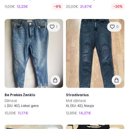
11,00€
12,22€
-8%
20,00€
21,67€
-20%
1
0
Be Prekės Ženklo
Stradivarius
Džinsai
Mot džinsai
L (EU: 40), Labai gera
XL (EU: 42), Nauja
10,00€
11,17€
12,95€
14,27€