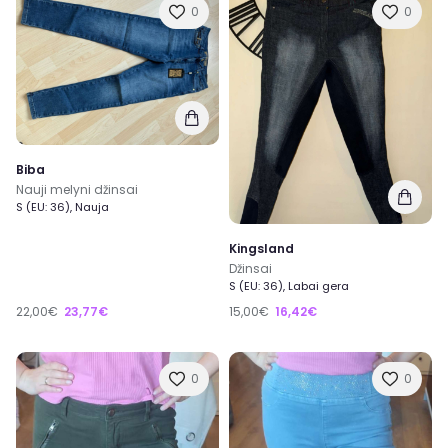
0
0
Biba
Nauji melyni džinsai
S (EU: 36), Nauja
Kingsland
Džinsai
S (EU: 36), Labai gera
22,00€
23,77€
15,00€
16,42€
0
0