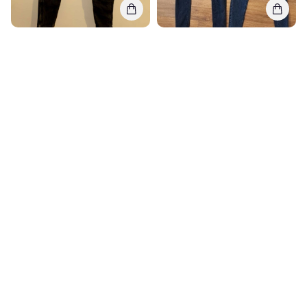
Zara
Stadivarus Denim Co
Džinsai
Džinsų urmas 34-36d.
S (EU: 36), Labai gera
XS (EU: 34), Gera
12,00€
13,27€
10,00€
11,17€
0
0