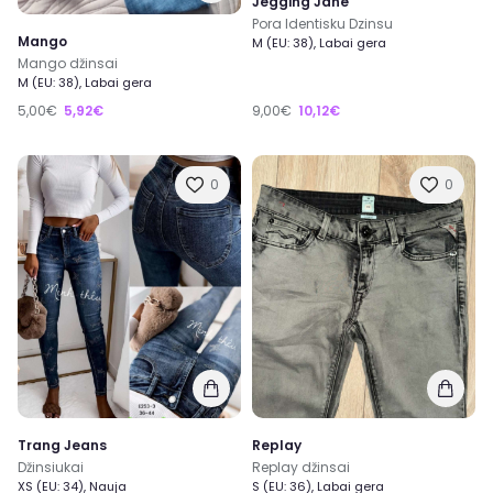
Jegging Jane
Pora Identisku Dzinsu
Mango
M (EU: 38), Labai gera
Mango džinsai
M (EU: 38), Labai gera
5,00€
5,92€
9,00€
10,12€
0
0
Trang Jeans
Replay
Džinsiukai
Replay džinsai
XS (EU: 34), Nauja
S (EU: 36), Labai gera