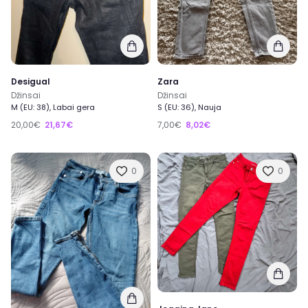
Desigual
Zara
Džinsai
Džinsai
M (EU: 38), Labai gera
S (EU: 36), Nauja
20,00€
21,67€
7,00€
8,02€
0
0