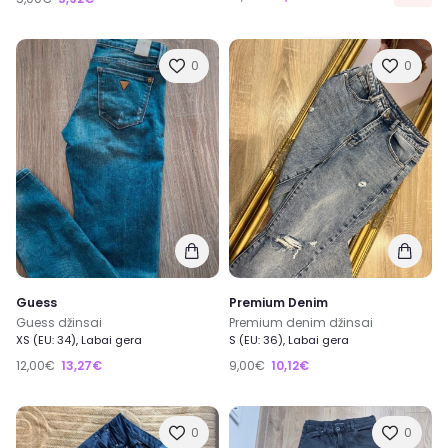
0
0
Guess
Premium Denim
Guess džinsai
Premium denim džinsai
XS (EU: 34), Labai gera
S (EU: 36), Labai gera
12,00€
13,27€
9,00€
10,12€
0
0