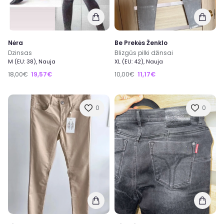
Nėra
Be Prekės Ženklo
Dzinsas
Blizgūs pilki džinsai
M (EU: 38), Nauja
XL (EU: 42), Nauja
18,00€
19,57€
10,00€
11,17€
0
0