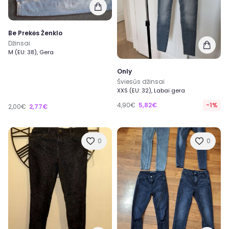
Be Prekės Ženklo
Džinsai
M (EU: 38), Gera
Only
Šviesūs džinsai
XXS (EU: 32), Labai gera
4,90€
5,82€
-1%
2,00€
2,77€
0
0