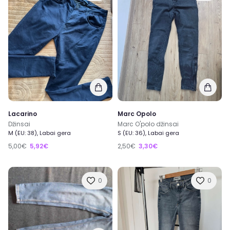
Lacarino
Marc Opolo
Džinsai
Marc O'polo džinsai
M (EU: 38), Labai gera
S (EU: 36), Labai gera
5,00€
5,92€
2,50€
3,30€
0
0