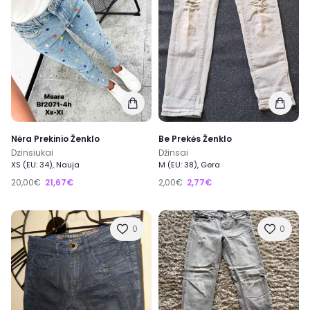
Nėra Prekinio Ženklo
Be Prekės Ženklo
Dzinsiukai
Džinsai
XS (EU: 34), Nauja
M (EU: 38), Gera
20,00€
21,67€
2,00€
2,77€
0
0