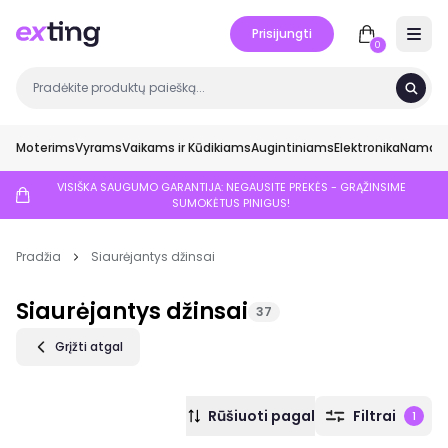
Prisijungti
Open 
0
Moterims
Vyrams
Vaikams ir Kūdikiams
Augintiniams
Elektronika
Namai ir
VISIŠKA SAUGUMO GARANTIJA: NEGAUSITE PREKĖS - GRĄŽINSIME
SUMOKĖTUS PINIGUS!
Pradžia
Siaurėjantys džinsai
Siaurėjantys džinsai
37
Grįžti atgal
Rūšiuoti pagal
Filtrai
1