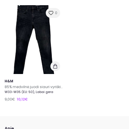
0
H&M
85% medvilnė juodi siauri vyriški H&M džinsai 33 dydis
W33-W35 (EU: 50), Labai gera
9,00€
10,12€
Apie