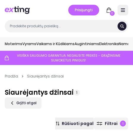
Prisijungti
Open 
0
Moterims
Vyrams
Vaikams ir Kūdikiams
Augintiniams
Elektronika
Namai ir
VISIŠKA SAUGUMO GARANTIJA: NEGAUSITE PREKĖS - GRĄŽINSIME
SUMOKĖTUS PINIGUS!
Pradžia
Siaurėjantys džinsai
Siaurėjantys džinsai
1
Grįžti atgal
Rūšiuoti pagal
Filtrai
1