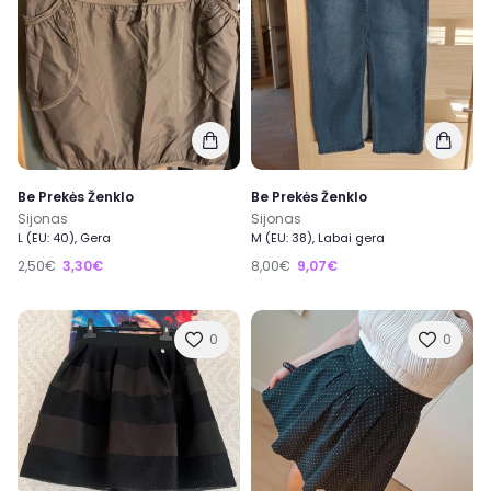
Be Prekės Ženklo
Be Prekės Ženklo
Sijonas
Sijonas
L (EU: 40), Gera
M (EU: 38), Labai gera
2,50€
3,30€
8,00€
9,07€
0
0