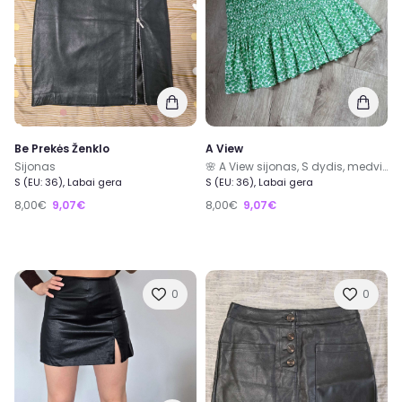
Be Prekės Ženklo
A View
Sijonas
🌸 A View sijonas, S dydis, medvilnė 100%
S (EU: 36), Labai gera
S (EU: 36), Labai gera
8,00€
9,07€
8,00€
9,07€
0
0