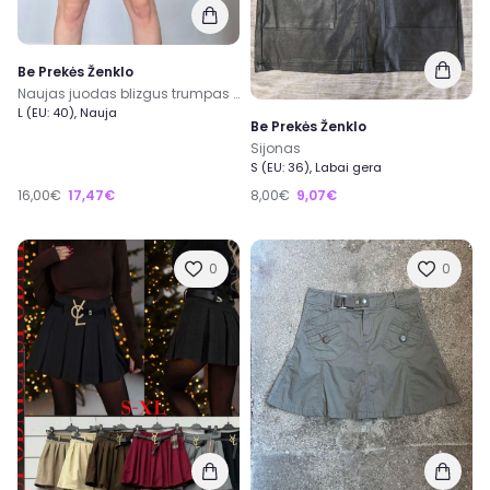
Be Prekės Ženklo
Naujas juodas blizgus trumpas sijonas šortai sijonšorčiai
L (EU: 40), Nauja
Be Prekės Ženklo
Sijonas
S (EU: 36), Labai gera
16,00€
17,47€
8,00€
9,07€
0
0