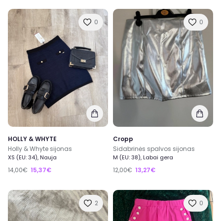
0
0
HOLLY & WHYTE
Cropp
Holly & Whyte sijonas
Sidabrinės spalvos sijonas
XS (EU: 34), Nauja
M (EU: 38), Labai gera
14,00€
15,37€
12,00€
13,27€
2
0