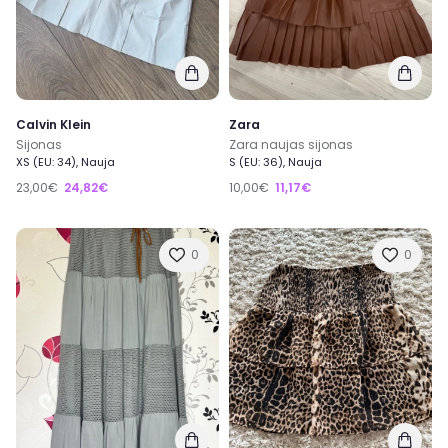
Calvin Klein
Zara
Sijonas
Zara naujas sijonas
XS (EU: 34), Nauja
S (EU: 36), Nauja
23,00€
24,82€
10,00€
11,17€
0
0