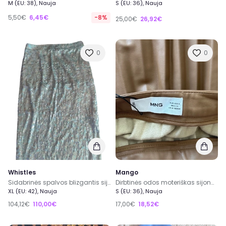
M (EU: 38), Nauja
S (EU: 36), Nauja
5,50€
6,45€
-8%
25,00€
26,92€
0
0
Whistles
Mango
Sidabrinės spalvos blizgantis sijonas
Dirbtinės odos moteriškas sijonas
XL (EU: 42), Nauja
S (EU: 36), Nauja
104,12€
110,00€
17,00€
18,52€