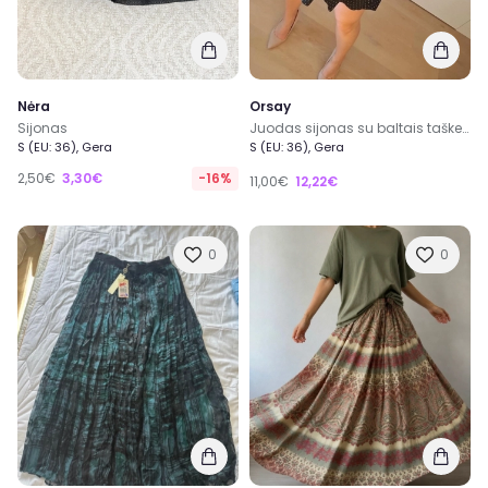
Nėra
Orsay
Sijonas
Juodas sijonas su baltais taškeliais, S dydis
S (EU: 36), Gera
S (EU: 36), Gera
2,50€
3,30€
-16%
11,00€
12,22€
0
0