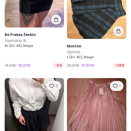
Be Prekės Ženklo
Sijonukas XL
XL (EU: 42), Nauja
Monton
Sijonas
L (EU: 40), Nauja
14,00€
15,37€
-6%
26,00€
27,97€
-38%
0
1