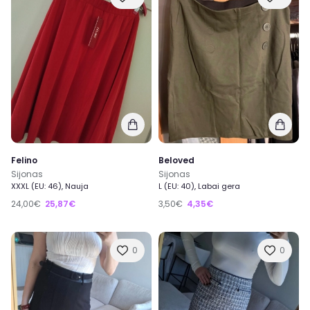
Pirk
ir
Parduok
nebenaudojamas, bei naujas prekes
ir dar užsidirbk, ar gali būti kažkas dar geriau?
Prisijunk prie mūsų ir tapk
ExTing dalimi
!
ExTing bendruomenėje jau 6000+ narių.
Registruotis →
Supratau
Felino
Beloved
Sijonas
Sijonas
XXXL (EU: 46), Nauja
L (EU: 40), Labai gera
24,00€
25,87€
3,50€
4,35€
0
0