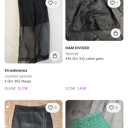
0
1
H&M DIVIDED
Sijonas
XXS (EU: 32), Labai gera
Stradivarius
Juodas sijonas
S (EU: 36), Nauja
10,00€
11,17€
0,70€
1,41€
0
0