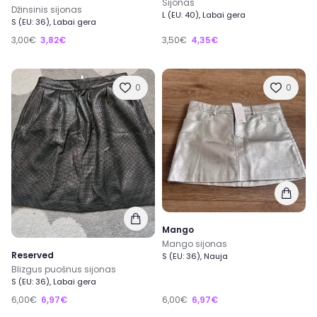
Sijonas
Džinsinis sijonas
L (EU: 40), Labai gera
S (EU: 36), Labai gera
3,00€
3,82€
3,50€
4,35€
0
0
Mango
Mango sijonas
Reserved
S (EU: 36), Nauja
Blizgus puošnus sijonas
S (EU: 36), Labai gera
6,00€
6,97€
6,00€
6,97€