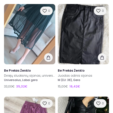
0
0
Be Prekės Ženklo
Be Prekės Ženklo
Dviejų sluoksnių sijonas, universalus dydis
Juodas odinis sijonas
Universalus, Labai gera
M (EU: 38), Gera
33,00€
35,32€
15,00€
16,42€
0
0