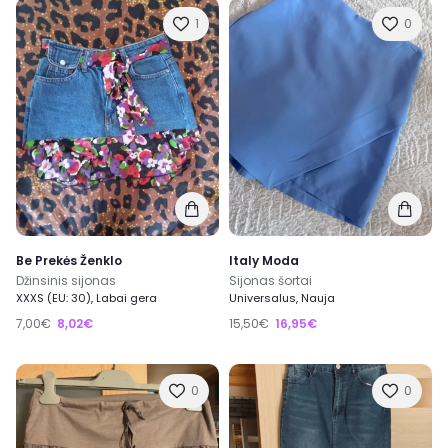
1
0
Be Prekės Ženklo
Italy Moda
Džinsinis sijonas
Sijonas šortai
XXXS (EU: 30), Labai gera
Universalus, Nauja
7,00€
8,02€
15,50€
16,95€
0
0