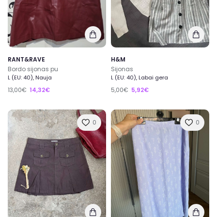
RANT&RAVE
H&M
Bordo sijonas pu
Sijonas
L (EU: 40), Nauja
L (EU: 40), Labai gera
13,00€
14,32€
5,00€
5,92€
0
0