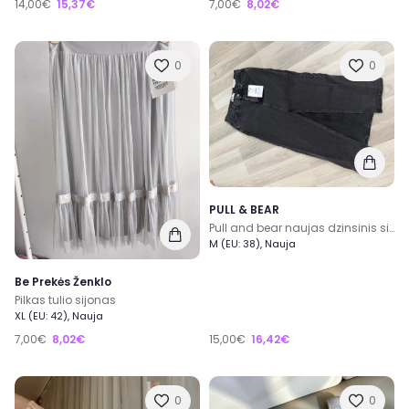
14,00€
15,37€
7,00€
8,02€
0
0
PULL & BEAR
Pull and bear naujas dzinsinis sijonas
M (EU: 38), Nauja
Be Prekės Ženklo
Pilkas tulio sijonas
XL (EU: 42), Nauja
7,00€
8,02€
15,00€
16,42€
0
0