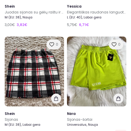
Shein
Yessica
Juodas sijonas su gėlių raštu ir skeltuku
Elegantiškas raudonas languotas Yessica sijonas, 40 dydis, su vilna
M (EU: 38), Nauja
L (EU: 40), Labai gera
3,00€
3,82€
5,75€
6,71€
0
0
Shein
Nėra
Sijonas
Sijonas-šortai
M (EU: 38), Labai gera
Universalus, Nauja