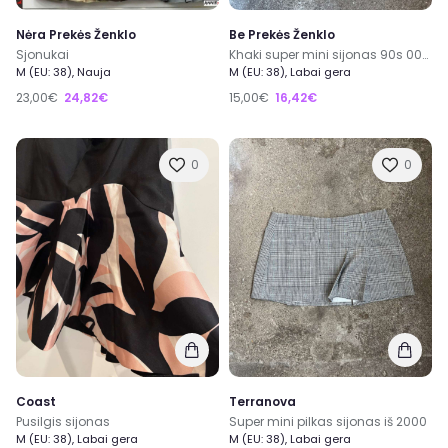
Nėra Prekės Ženklo
Be Prekės Ženklo
Sjonukai
Khaki super mini sijonas 90s 00s stiliaus
M (EU: 38), Nauja
M (EU: 38), Labai gera
23,00€
24,82€
15,00€
16,42€
0
0
Coast
Terranova
Pusilgis sijonas
Super mini pilkas sijonas iš 2000
M (EU: 38), Labai gera
M (EU: 38), Labai gera