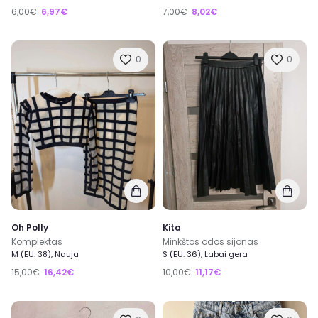
6,00€
6,97€
7,00€
8,02€
0
0
Oh Polly
Kita
Komplektas
Minkštos odos sijonas
M (EU: 38), Nauja
S (EU: 36), Labai gera
15,00€
16,42€
10,00€
11,17€