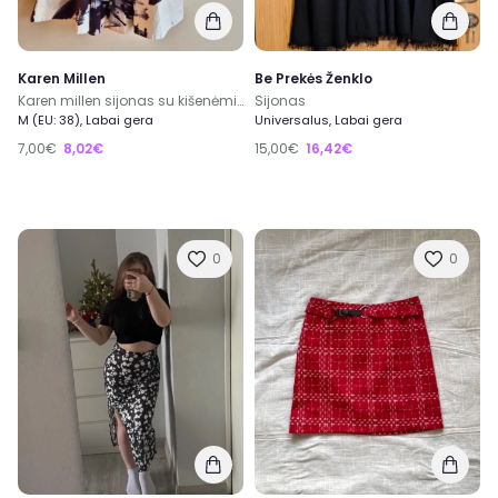
Karen Millen
Be Prekės Ženklo
Karen millen sijonas su kišenėmis
Sijonas
M (EU: 38), Labai gera
Universalus, Labai gera
7,00€
8,02€
15,00€
16,42€
0
0