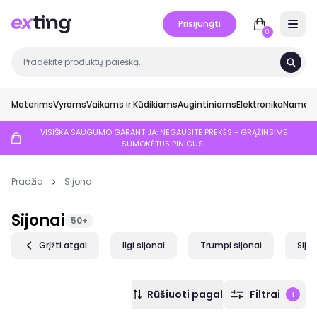
Prisijungti
Open 
0
Moterims
Vyrams
Vaikams ir Kūdikiams
Augintiniams
Elektronika
Namai ir
VISIŠKA SAUGUMO GARANTIJA: NEGAUSITE PREKĖS - GRĄŽINSIME
SUMOKĖTUS PINIGUS!
Pradžia
Sijonai
Sijonai
50+
Grįžti atgal
Ilgi sijonai
Trumpi sijonai
Sijon
Rūšiuoti pagal
Filtrai
1