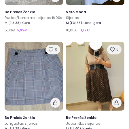
Be Prekės Ženklo
Vero Moda
Rudas/bordo mini sijonas iš 00s
Sijonas
M (EU: 38), Gera
M (EU: 38), Labai gera
5,00€
5,92€
10,00€
11,17€
0
0
Be Prekės Ženklo
Be Prekės Ženklo
Languotas sijonas
Japoniškas sijonas
M (EU: 38), Gera
L (EU: 40), Nauja