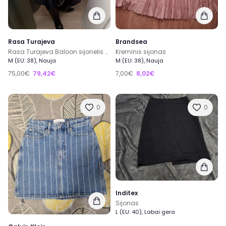
Rasa Turajeva
Brandsea
Rasa Turajeva Baloon sijonelis sortai M dydis 45cm ilgis
Kreminis sijonas
M (EU: 38), Nauja
M (EU: 38), Nauja
75,00€
79,42€
7,00€
8,02€
0
0
Inditex
Sijonas
L (EU: 40), Labai gera