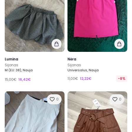
Lumina
Nėra
Sijonas
Sijonas
M (EU: 38), Nauja
Universalus, Nauja
11,00€
12,22€
-8%
15,00€
16,42€
0
0