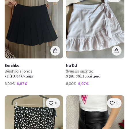
Bershka
Na Kd
Bershka sijonas
Šviesus sijonaa
XS (EU: 34), Nauja
S (EU: 36), Labai gera
6,00€
6,97€
8,00€
9,07€
0
0