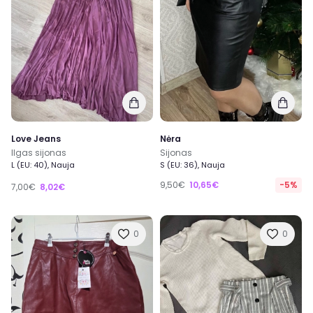
Love Jeans
Nėra
Ilgas sijonas
Sijonas
L (EU: 40), Nauja
S (EU: 36), Nauja
9,50€
10,65€
-5%
7,00€
8,02€
0
0