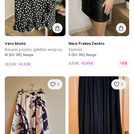
Vero Moda
Nėra Prekės Ženklo
Naujas juodas gėlėtas wrap sijonas dydis M vero moda
Sijonas
M (EU: 38), Nauja
S (EU: 36), Nauja
9,50€
10,65€
-5%
13,00€
14,32€
0
0