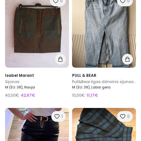
0
0
Isabel Marant
PULL & BEAR
Sijonas
Pull&Bear ilgas dzinsinis sijonas M dydis
M (EU: 38), Nauja
M (EU: 38), Labai gera
40,00€
42,67€
10,00€
11,17€
1
0