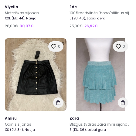
Viyella
Edc
Moteriškas sijonas
100%medvilnės "boho"stiliaus sijonas išraiškingais raštais M/L
XXL (EU: 44), Nauja
L (EU: 40), Labai gera
28,00€
30,07€
25,00€
26,92€
0
0
Amisu
Zara
Odinis sijonas
Blizgus žydras Zara mini sijonas, S dydis
XS (EU: 34), Nauja
S (EU: 36), Labai gera