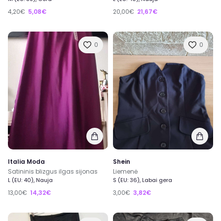
4,20€
5,08€
20,00€
21,67€
0
0
Italia Moda
Shein
Satininis blizgus ilgas sijonas
Liemenė
L (EU: 40), Nauja
S (EU: 36), Labai gera
13,00€
14,32€
3,00€
3,82€