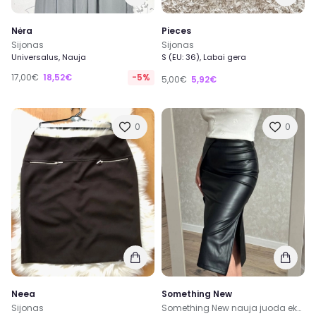
Nėra
Pieces
Sijonas
Sijonas
Universalus, Nauja
S (EU: 36), Labai gera
17,00€
18,52€
-5%
5,00€
5,92€
0
0
Neea
Something New
Sijonas
Something New nauja juoda eko odos midi sijonas su skeltuku aukštu liemeniu dydis S