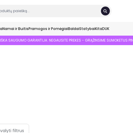
ka
Namai ir Buitis
Pramogos ir Pomėgiai
Baldai
Statybai
Kita
DUK
SIŠKA SAUGUMO GARANTIJA: NEGAUSITE PREKĖS - GRĄŽINSIME SUMOKĖTUS PI
švalyti filtrus