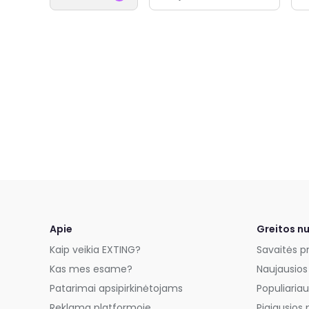
Apie
Greitos n
Kaip veikia EXTING?
Savaitės p
Kas mes esame?
Naujausios
Patarimai apsipirkinėtojams
Populiariau
Reklama platformoje
Pigiausios 