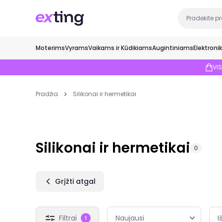
Moterims
Vyrams
Vaikams ir Kūdikiams
Augintiniams
Elektroni
VI
Pradžia
Silikonai ir hermetikai
Silikonai ir hermetikai
0
Grįžti atgal
Filtrai
I
1