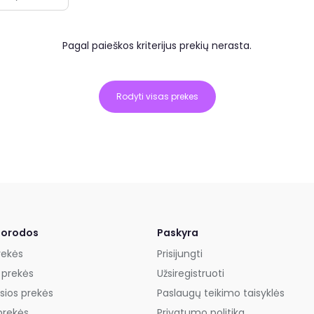
Pagal paieškos kriterijus prekių nerasta.
Rodyti visas prekes
uorodos
Paskyra
rekės
Prisijungti
 prekės
Užsiregistruoti
sios prekės
Paslaugų teikimo taisyklės
prekės
Privatumo politika