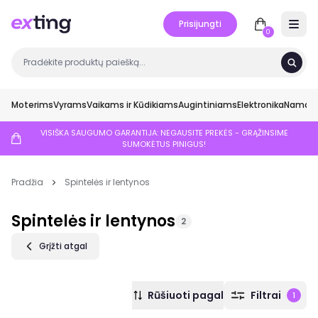
Prisijungti
Open 
0
Moterims
Vyrams
Vaikams ir Kūdikiams
Augintiniams
Elektronika
Namai ir
VISIŠKA SAUGUMO GARANTIJA: NEGAUSITE PREKĖS - GRĄŽINSIME
SUMOKĖTUS PINIGUS!
Pradžia
Spintelės ir lentynos
Spintelės ir lentynos
2
Grįžti atgal
Rūšiuoti pagal
Filtrai
1