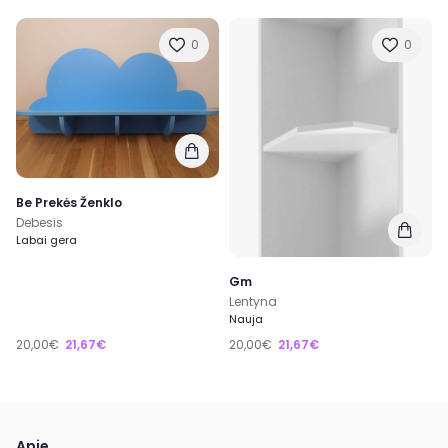
0
0
Be Prekės Ženklo
Debesis
Labai gera
Gm
Lentyna
Nauja
20,00€
21,67€
20,00€
21,67€
Apie