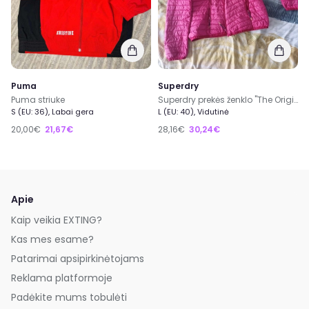
Puma
Superdry
Puma striuke
Superdry prekės ženklo "The Original Quilted Fuji" modelio rožinė dygsniuota striukė su gobtuvu.
S (EU: 36), Labai gera
L (EU: 40), Vidutinė
20,00€
21,67€
28,16€
30,24€
Apie
Kaip veikia EXTING?
Kas mes esame?
Patarimai apsipirkinėtojams
Reklama platformoje
Padėkite mums tobulėti