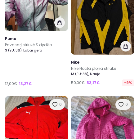
Puma
Pavasarį striukė S dydžio
S (EU: 36), Labai gera
Nike
Nike Nocta plona striukė
M (EU: 38), Nauja
50,00€
53,17€
-9%
12,00€
13,27€
0
0