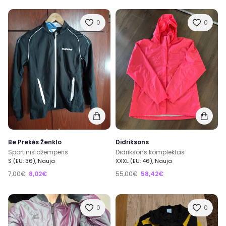
0
0
Be Prekės Ženklo
Didriksons
Sportinis džemperis
Didriksons komplektas
S (EU: 36), Nauja
XXXL (EU: 46), Nauja
7,00€
8,02€
55,00€
58,42€
0
0