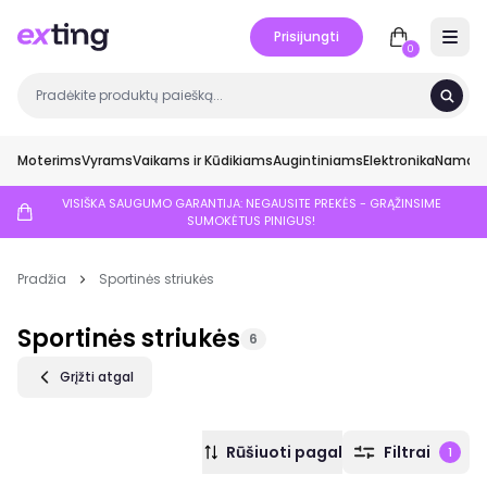
Prisijungti
Open 
0
Moterims
Vyrams
Vaikams ir Kūdikiams
Augintiniams
Elektronika
Namai ir
VISIŠKA SAUGUMO GARANTIJA: NEGAUSITE PREKĖS - GRĄŽINSIME
SUMOKĖTUS PINIGUS!
Pradžia
Sportinės striukės
Sportinės striukės
6
Grįžti atgal
Rūšiuoti pagal
Filtrai
1