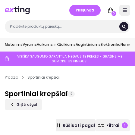
Prisijungti
Open 
0
Moterims
Vyrams
Vaikams ir Kūdikiams
Augintiniams
Elektronika
Namai ir
VISIŠKA SAUGUMO GARANTIJA: NEGAUSITE PREKĖS - GRĄŽINSIME
SUMOKĖTUS PINIGUS!
Pradžia
Sportiniai krepšiai
Sportiniai krepšiai
2
Grįžti atgal
Rūšiuoti pagal
Filtrai
1