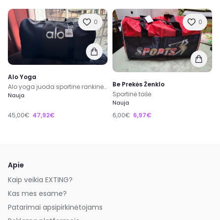
0
0
Alo Yoga
Be Prekės Ženklo
Alo yoga juoda sportinė rankinė krepšys
Sportinė tašė
Nauja
Nauja
45,00€
47,92€
6,00€
6,97€
Apie
Kaip veikia EXTING?
Kas mes esame?
Patarimai apsipirkinėtojams