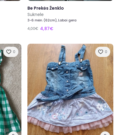
Be Prekės Ženklo
Suknele
3-6 mėn. (62cm), Labai gera
4,87€
4,00€
0
0