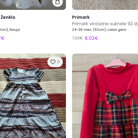
 Ženklo
Primark
Primark vintazine suknele 92 d
8cm), Nauja
24-36 mėn. (92cm), Labai gera
17€
8,02€
7,00€
0