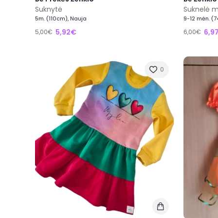
Suknytė
Suknelė m
5m. (110cm), Nauja
9-12 mėn. (7
5,92€
6,9
5,00€
6,00€
0