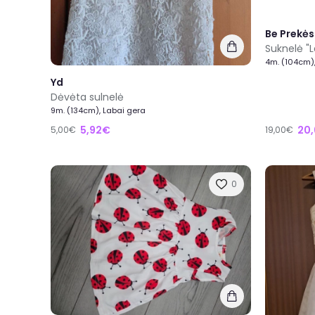
Be Prekės
Suknelė "L
4m. (104cm)
Yd
Dėvėta sulnelė
9m. (134cm), Labai gera
5,92€
20
5,00€
19,00€
0