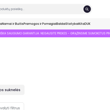
ka
Namai ir Buitis
Pramogos ir Pomėgiai
Baldai
Statybai
Kita
DUK
SIŠKA SAUGUMO GARANTIJA: NEGAUSITE PREKĖS - GRĄŽINSIME SUMOKĖTUS PI
s suknelės
švalyti filtrus