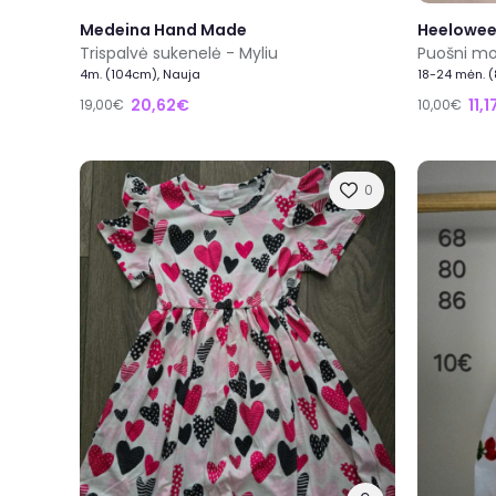
Medeina Hand Made
Heelowe
Trispalvė sukenelė - Myliu
Puošni mol
4m. (104cm), Nauja
18-24 mėn. 
20,62€
11,
19,00€
10,00€
0