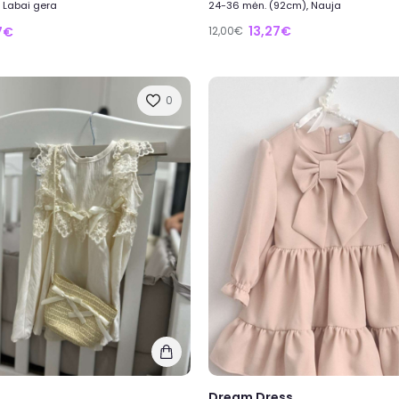
 Labai gera
24-36 mėn. (92cm), Nauja
13,27€
17€
12,00€
0
Dream Dress