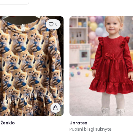
0
 Ženklo
Ubratex
Puošni blizgi suknytė