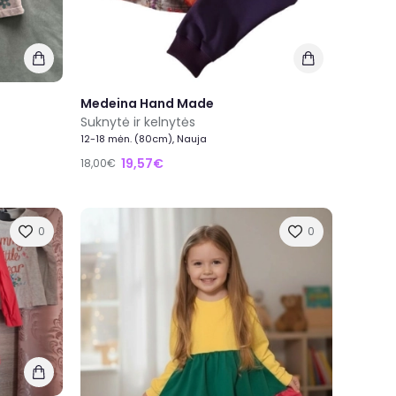
Medeina Hand Made
Suknytė ir kelnytės
12-18 mėn. (80cm), Nauja
19,57€
18,00€
0
0