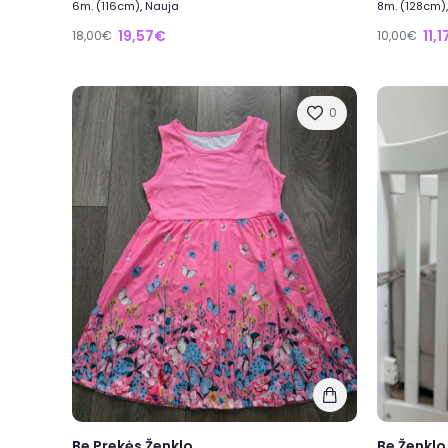
6m. (116cm), Nauja
8m. (128cm),
19,57€
11,
18,00€
10,00€
0
Be Prekės Ženklo
Be Ženklo