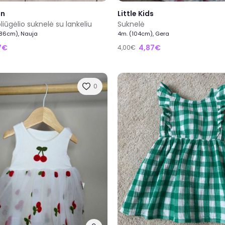
en
Little Kids
iūgėlio suknelė su lankeliu
Suknelė
(86cm), Nauja
4m. (104cm), Gera
17€
4,87€
4,00€
0