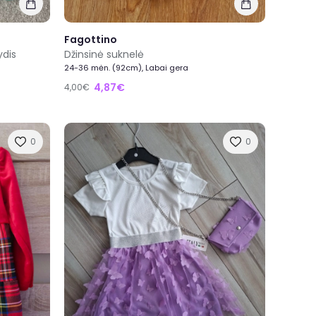
Fagottino
ydis
Džinsinė suknelė
24-36 mėn. (92cm), Labai gera
4,87€
4,00€
0
0