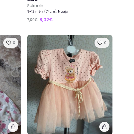
Suknelė
9-12 mėn. (74cm), Nauja
8,02€
7,00€
0
0