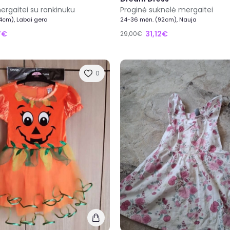
ergaitei su rankinuku
Proginė suknelė mergaitei
4cm), Labai gera
24-36 mėn. (92cm), Nauja
7€
31,12€
29,00€
0