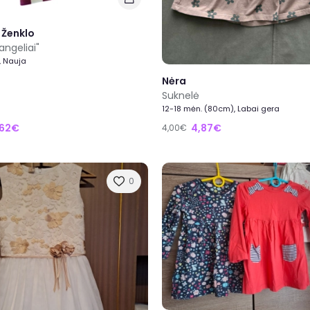
 Ženklo
angeliai"
, Nauja
Nėra
Suknelė
12-18 mėn. (80cm), Labai gera
,62€
4,87€
4,00€
0