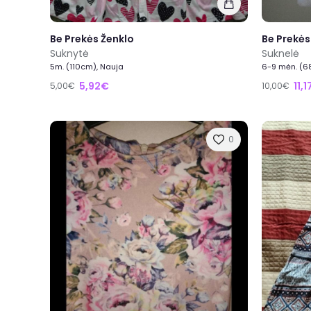
Be Prekės Ženklo
Be Prekės
Suknytė
Suknelė
5m. (110cm), Nauja
6-9 mėn. (6
5,92€
11,
5,00€
10,00€
0