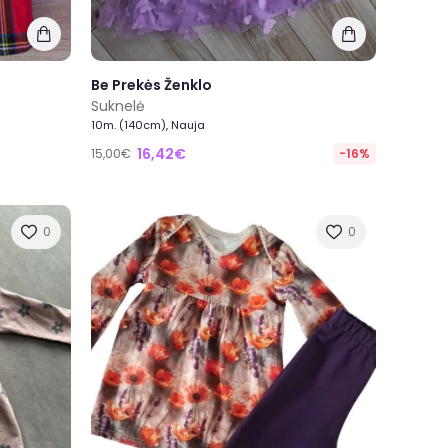
Be Prekės Ženklo
Suknelė
10m. (140cm), Nauja
16,42€
15,00€
-16%
0
0