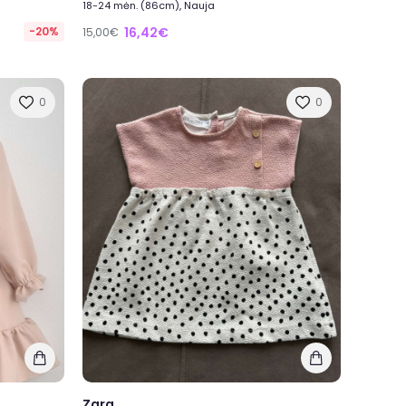
18-24 mėn. (86cm), Nauja
-20%
16,42€
15,00€
0
0
Zara