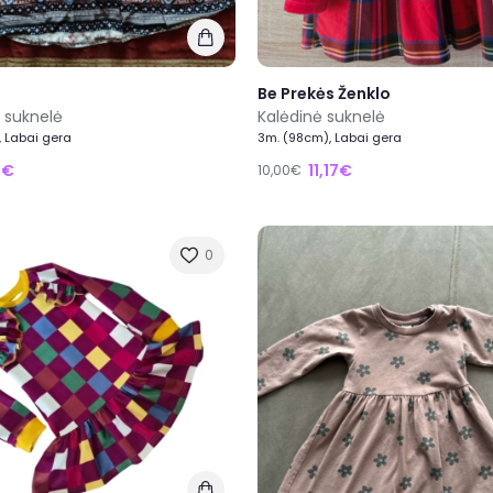
Be Prekės Ženklo
o suknelė
Kalėdinė suknelė
 Labai gera
3m. (98cm), Labai gera
7€
11,17€
10,00€
0