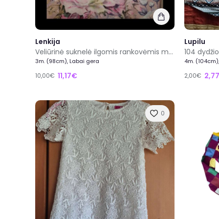
Lenkija
Lupilu
Veliūrinė suknelė ilgomis rankovėmis mergaitei.
104 dydži
3m. (98cm), Labai gera
4m. (104cm),
11,17€
2,7
10,00€
2,00€
0