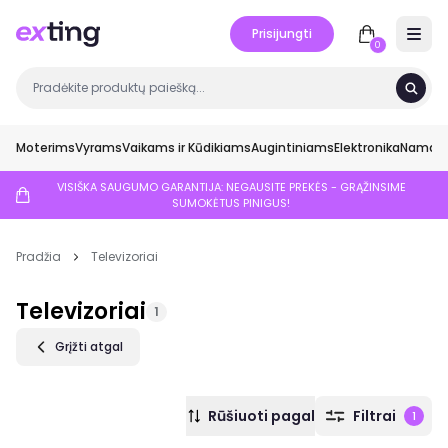
Prisijungti
Open 
0
Moterims
Vyrams
Vaikams ir Kūdikiams
Augintiniams
Elektronika
Namai ir
VISIŠKA SAUGUMO GARANTIJA: NEGAUSITE PREKĖS - GRĄŽINSIME
SUMOKĖTUS PINIGUS!
Pradžia
Televizoriai
Televizoriai
1
Grįžti atgal
Rūšiuoti pagal
Filtrai
1