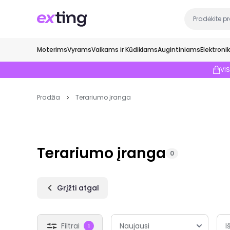
Moterims
Vyrams
Vaikams ir Kūdikiams
Augintiniams
Elektroni
VI
Pradžia
Terariumo įranga
Terariumo įranga
0
Grįžti atgal
Filtrai
I
1