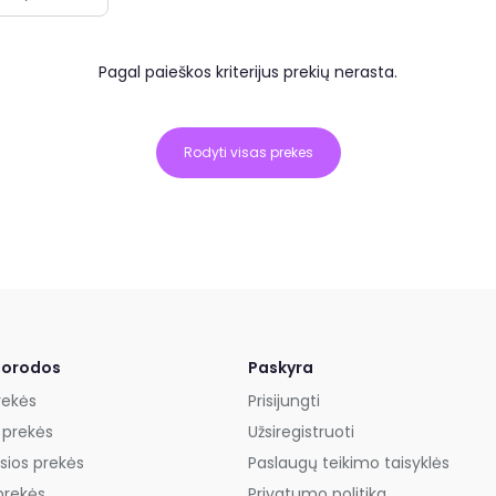
Pagal paieškos kriterijus prekių nerasta.
Rodyti visas prekes
uorodos
Paskyra
rekės
Prisijungti
 prekės
Užsiregistruoti
sios prekės
Paslaugų teikimo taisyklės
prekės
Privatumo politika