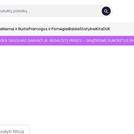
ka
Namai ir Buitis
Pramogos ir Pomėgiai
Baldai
Statybai
Kita
DUK
SIŠKA SAUGUMO GARANTIJA: NEGAUSITE PREKĖS - GRĄŽINSIME SUMOKĖTUS PI
švalyti filtrus