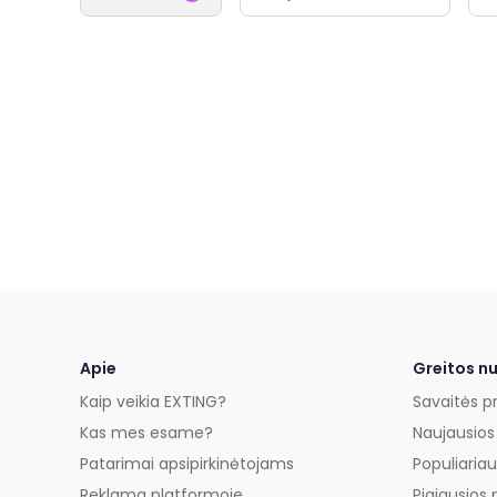
Apie
Greitos n
Kaip veikia EXTING?
Savaitės p
Kas mes esame?
Naujausios
Patarimai apsipirkinėtojams
Populiariau
Reklama platformoje
Pigiausios 