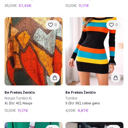
35,00€
37,42€
10,00€
11,17€
0
0
Be Prekės Ženklo
Be Prekės Ženklo
Nauja Tunika XL
Tunika
XL (EU: 42), Nauja
S (EU: 36), Labai gera
10,00€
11,17€
4,00€
4,87€