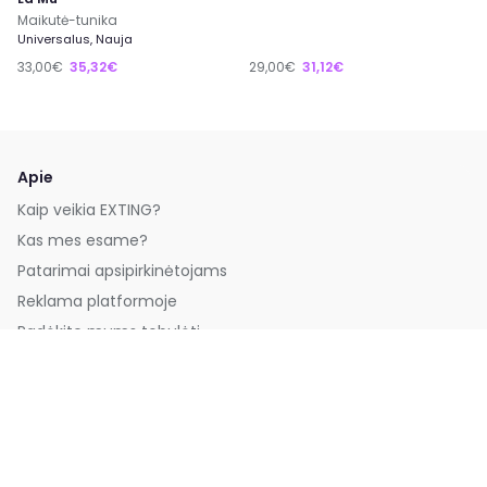
Maikutė-tunika
Universalus, Nauja
33,00€
35,32€
29,00€
31,12€
Apie
Kaip veikia EXTING?
Kas mes esame?
Patarimai apsipirkinėtojams
Reklama platformoje
Padėkite mums tobulėti
Paremkite platformą
Greitos nuorodos
Savaitės prekės