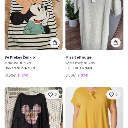
Be Prekės Ženklo
Miss Selfridge
Maikutė-tunika
Ilgas megztukas
Universalus, Nauja
S (EU: 36), Nauja
10,00€
11,17€
8,00€
9,07€
0
0