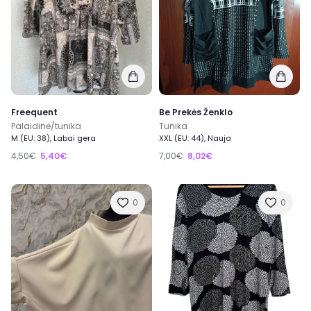
Freequent
Be Prekės Ženklo
Palaidinė/tunika
Tunika
M (EU: 38), Labai gera
XXL (EU: 44), Nauja
4,50€
5,40€
7,00€
8,02€
0
0