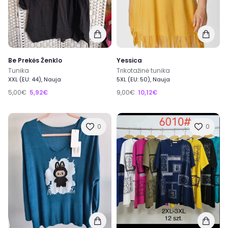
Be Prekės Ženklo
Yessica
Tunika
Trikotažinė tunika
XXL (EU: 44), Nauja
5XL (EU: 50), Nauja
5,00€
5,92€
9,00€
10,12€
0
0