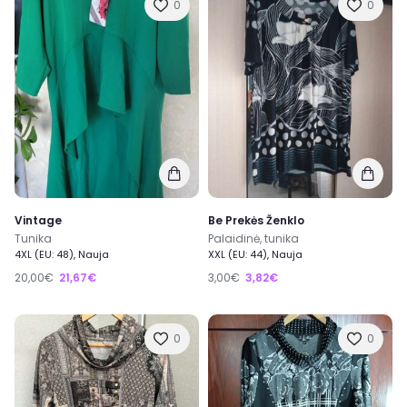
0
0
Vintage
Be Prekės Ženklo
Tunika
Palaidinė, tunika
4XL (EU: 48), Nauja
XXL (EU: 44), Nauja
20,00€
21,67€
3,00€
3,82€
0
0