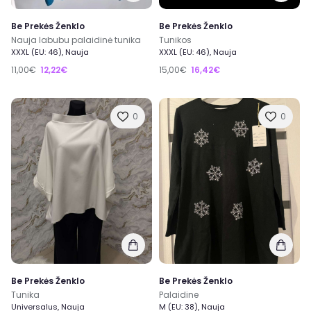
Be Prekės Ženklo
Be Prekės Ženklo
Nauja labubu palaidinė tunika
Tunikos
XXXL (EU: 46), Nauja
XXXL (EU: 46), Nauja
11,00€
12,22€
15,00€
16,42€
0
0
Be Prekės Ženklo
Be Prekės Ženklo
Tunika
Palaidine
Universalus, Nauja
M (EU: 38), Nauja