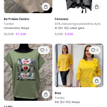
Be Prekės Ženklo
Finnwear
Tunika
92% viskozė ilga palaidinė dydis XL 48/50
Universalus, Nauja
XL (EU: 42), Labai gera
35,00€
37,42€
5,00€
5,92€
0
0
Bisa
Tunika
5XL (EU: 50), Nauja
La Mu