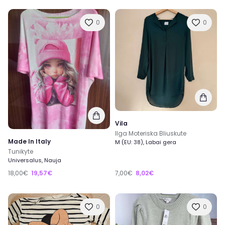
0
0
Vila
Ilga Moteriska Bliuskute
Made In Italy
M (EU: 38), Labai gera
Tunikyte
Universalus, Nauja
18,00€
19,57€
7,00€
8,02€
0
0