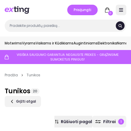
Prisijungti
Open 
0
Moterims
Vyrams
Vaikams ir Kūdikiams
Augintiniams
Elektronika
Namai ir
VISIŠKA SAUGUMO GARANTIJA: NEGAUSITE PREKĖS - GRĄŽINSIME
SUMOKĖTUS PINIGUS!
Pradžia
Tunikos
Tunikos
20
Grįžti atgal
Rūšiuoti pagal
Filtrai
1