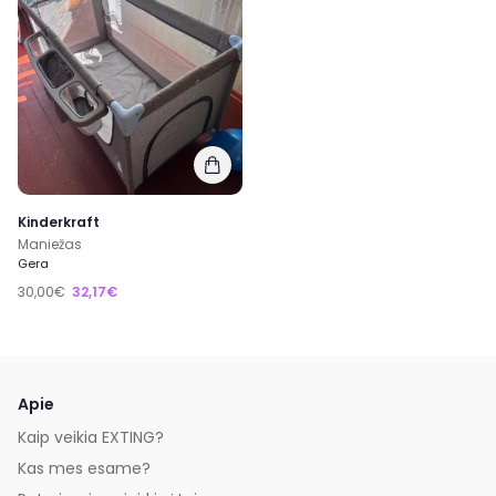
Kinderkraft
Maniežas
Gera
30,00€
32,17€
Apie
Kaip veikia EXTING?
Kas mes esame?