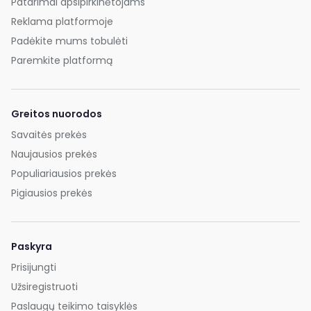
Patarimai apsipirkinėtojams
Reklama platformoje
Padėkite mums tobulėti
Paremkite platformą
Greitos nuorodos
Savaitės prekės
Naujausios prekės
Populiariausios prekės
Pigiausios prekės
Paskyra
Prisijungti
Užsiregistruoti
Paslaugų teikimo taisyklės