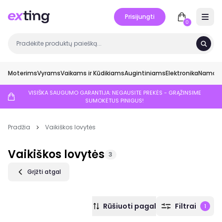
Prisijungti
Open 
0
Moterims
Vyrams
Vaikams ir Kūdikiams
Augintiniams
Elektronika
Namai ir
VISIŠKA SAUGUMO GARANTIJA: NEGAUSITE PREKĖS - GRĄŽINSIME
SUMOKĖTUS PINIGUS!
Pradžia
Vaikiškos lovytės
Vaikiškos lovytės
3
Grįžti atgal
Rūšiuoti pagal
Filtrai
1