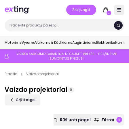
Prisijungti
Open 
0
Moterims
Vyrams
Vaikams ir Kūdikiams
Augintiniams
Elektronika
Namai ir
VISIŠKA SAUGUMO GARANTIJA: NEGAUSITE PREKĖS - GRĄŽINSIME
SUMOKĖTUS PINIGUS!
Pradžia
Vaizdo projektoriai
Vaizdo projektoriai
0
Grįžti atgal
Rūšiuoti pagal
Filtrai
1