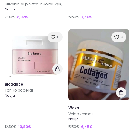
Silikoniniai pleistrai nuo raukšlių
Nauja
7,00€
8,02€
6,50€
7,50€
0
0
Biodance
Toniko padeliai
Nauja
Wokali
Veido kremas
Nauja
12,50€
13,80€
5,50€
6,45€