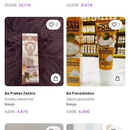
30,00€
32,17€
20,00€
21,67€
0
1
Be Prekės Ženklo
Be Pavadinimo
Paakiu serumas
Veido prausiklis
Nauja
Nauja
4,00€
4,87€
4,50€
5,40€