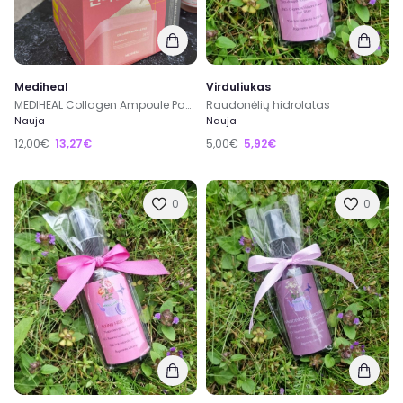
Mediheal
Virduliukas
MEDIHEAL Collagen Ampoule Pad – kolageno veido pagalvėlės (100 vnt.)
Raudonėlių hidrolatas
Nauja
Nauja
12,00€
13,27€
5,00€
5,92€
0
0