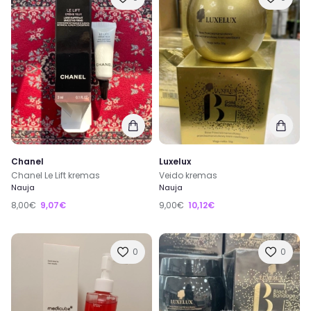
Chanel
Luxelux
Chanel Le Lift kremas
Veido kremas
Nauja
Nauja
8,00€
9,07€
9,00€
10,12€
0
0