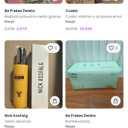
Be Prekės Ženklo
Cuskin
Makiažo prausimo veido galvos juosta
Cuskin vitamin u ampoule emulsion
Nauja
Nauja
6,00€
6,97€
43,00€
45,82€
0
0
Nick Assfalg
Be Prekės Ženklo
Veido serumas
Rankšluosčiai
Nauja
Nauja