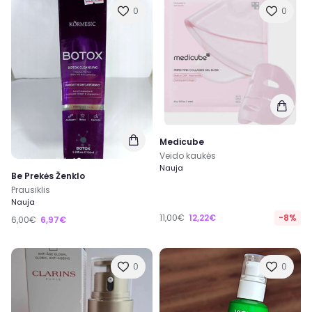
0
0
Medicube
Veido kaukės
Nauja
Be Prekės Ženklo
Prausiklis
Nauja
11,00€
12,22€
-8%
6,00€
6,97€
0
0