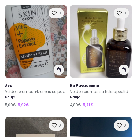
0
0
Avon
Be Pavadinimo
Veido serumas +kremas su papajos ekstraktu 5 eur, Šiauliai
Veido serumas su heksapeptidais
Nauja
Nauja
5,00€
5,92€
4,80€
5,71€
0
0