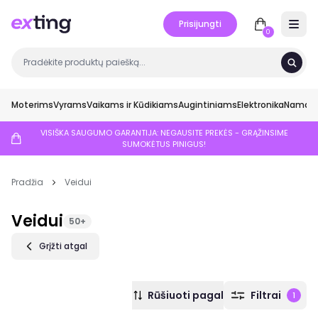
Prisijungti
Open 
0
Moterims
Vyrams
Vaikams ir Kūdikiams
Augintiniams
Elektronika
Namai ir
VISIŠKA SAUGUMO GARANTIJA: NEGAUSITE PREKĖS - GRĄŽINSIME
SUMOKĖTUS PINIGUS!
Pradžia
Veidui
Veidui
50+
Grįžti atgal
Rūšiuoti pagal
Filtrai
1