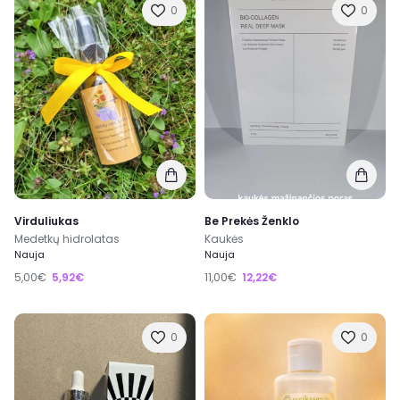
0
0
Virduliukas
Be Prekės Ženklo
Medetkų hidrolatas
Kaukės
Nauja
Nauja
5,00€
5,92€
11,00€
12,22€
0
0