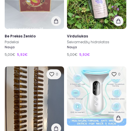
Be Prekės Ženklo
Virduliukas
Padeliai
Šeivamedžių hidrolatas
Nauja
Nauja
5,00€
5,92€
5,00€
5,92€
0
0