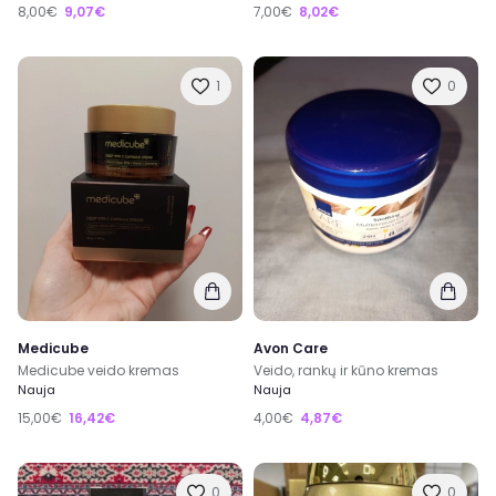
8,00€
9,07€
7,00€
8,02€
1
0
Medicube
Avon Care
Medicube veido kremas
Veido, rankų ir kūno kremas
Nauja
Nauja
15,00€
16,42€
4,00€
4,87€
0
0