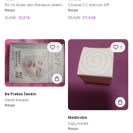
50 ml Anew skin Renewal drekinamas veido kremas spf 15 -12 eur,Šiauliai, kitur siunčiu
Chanel CC kremas SPF
Nauja
Nauja
12,00€
13,27€
35,00€
37,42€
0
0
Be Prekės Ženklo
Veido kaukės
Nauja
Medicube
Lūpų kauke
Nauja