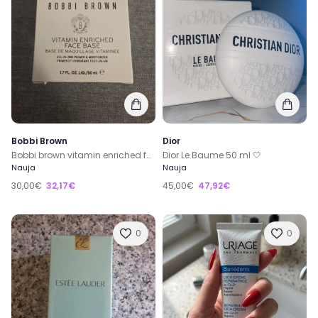
Bobbi Brown
Dior
Bobbi brown vitamin enriched face base 50ml
Dior Le Baume 50 ml 🤍
Nauja
Nauja
30,00€
32,17€
45,00€
47,92€
0
0