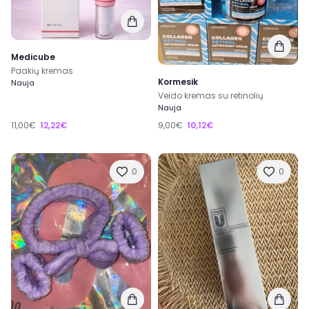
Medicube
Paakių kremas
Kormesik
Nauja
Veido kremas su retinolių
Nauja
11,00€
12,22€
9,00€
10,12€
0
0