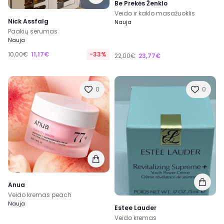
Be Prekės Ženklo
Veido ir kaklo masažuoklis
Nick Assfalg
Nauja
Paakių serumas
Nauja
10,00€
11,17€
-33%
22,00€
23,77€
0
0
Anua
Veido kremas peach
Nauja
Estee Lauder
Veido kremas