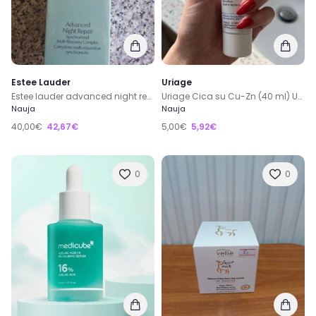
Estee Lauder
Uriage
Estee lauder advanced night repair serum 100ml
Uriage Cica su Cu-Zn (40 ml) URIAGE, BARIEDERM CICA kremas atstatomasis su Cu-Zn
Nauja
Nauja
40,00€
42,67€
5,00€
5,92€
0
0