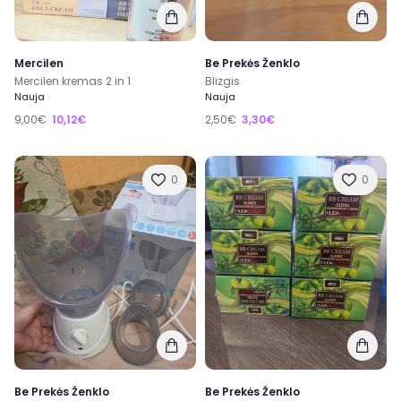
Mercilen
Be Prekės Ženklo
Mercilen kremas 2 in 1
Blizgis
Nauja
Nauja
9,00€
10,12€
2,50€
3,30€
0
0
Be Prekės Ženklo
Be Prekės Ženklo