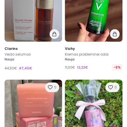
Clarins
Vichy
Veido serumas
Kremas probleminei odai
Nauja
Nauja
11,00€
12,22€
-8%
44,50€
47,40€
0
0