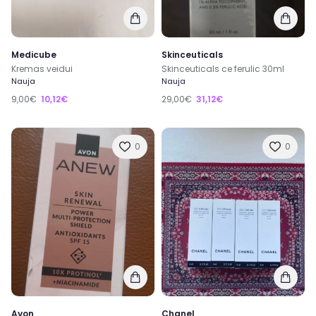
Medicube
Skinceuticals
Kremas veidui
Skinceuticals ce ferulic 30ml
Nauja
Nauja
9,00€
10,12€
29,00€
31,12€
0
0
Avon
Chanel