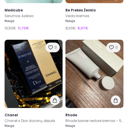
Medicube
Be Prekės Ženklo
Serumas Azelaic
Veido kremas
Nauja
Nauja
10,50€
11,70€
8,00€
9,07€
0
0
Chanel
Rhode
Chanel ir Dior dovanų dėżutė
Rhode barrier restore kremas - 50ml - didesnis
Nauja
Nauja