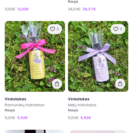
Nauja
11,00€
12,22€
34,00€
36,37€
0
0
Virduliukas
Virduliukas
Ramunėlių hidrolatas
Mėtų hidrolatas
Nauja
Nauja
5,00€
5,92€
5,00€
5,92€