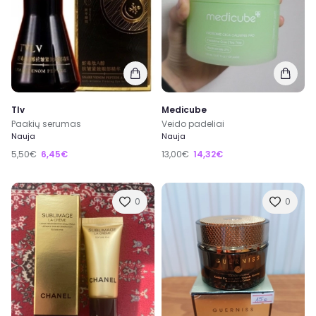
Tlv
Medicube
Paakių serumas
Veido padeliai
Nauja
Nauja
5,50€
6,45€
13,00€
14,32€
0
0