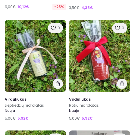
9,00€
10,12€
-25%
3,50€
4,35€
0
0
Virduliukas
Virduliukas
Liepžiedžių hidrolatas
Rožių hidrolatas
Nauja
Nauja
5,00€
5,92€
5,00€
5,92€