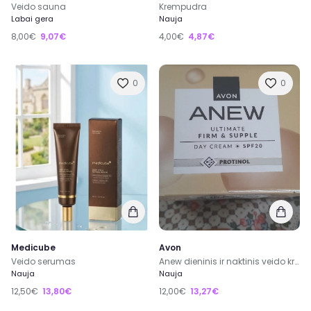
Veido sauna
Krempudra
Labai gera
Nauja
8,00€
9,07€
4,00€
4,87€
0
0
Medicube
Avon
Veido serumas
Anew dieninis ir naktinis veido kremas nuo 45 metų po 12 eur, Šiauliai, kitur siunčiu
Nauja
Nauja
12,50€
13,80€
12,00€
13,27€