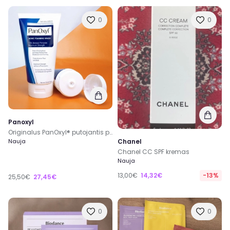
0
0
Panoxyl
Originalus PanOxyl® putojantis prausiklis nuo aknės - benzoilo peroksidas 10 %
Chanel
Nauja
Chanel CC SPF kremas
Nauja
13,00€
14,32€
-13%
25,50€
27,45€
0
0