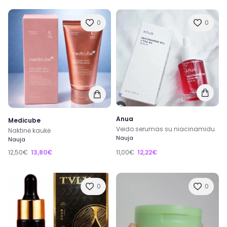
0
0
Anua
Medicube
Veido serumas su niacinamidu
Naktinė kaukė
Nauja
Nauja
12,50€
13,80€
11,00€
12,22€
0
0