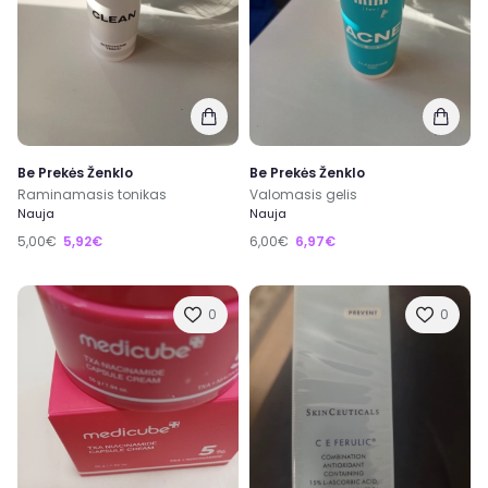
Be Prekės Ženklo
Be Prekės Ženklo
Raminamasis tonikas
Valomasis gelis
Nauja
Nauja
5,00€
5,92€
6,00€
6,97€
0
0