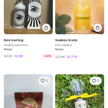
Nick Assfalg
Sveikas Grožis
Paakių serumas
Emu aliejus
Nauja
Nauja
9,00€
10,12€
-40%
22,00€
23,77€
0
0