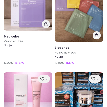
Medicube
Veido kaukės
Nauja
Biodance
Kaina uz visas
Nauja
12,00€
13,27€
10,00€
11,17€
0
0