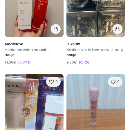
Medicube
Luxelux
Medicube veido prausiklis
Naktinis veido kremas su juodųjų bandažų
Nauja
Nauja
14,00€
15,37€
9,00€
10,12€
0
0