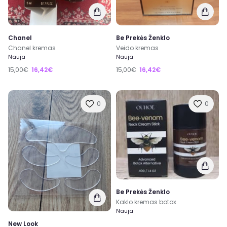
Chanel
Be Prekės Ženklo
Chanel kremas
Veido kremas
Nauja
Nauja
15,00€
16,42€
15,00€
16,42€
0
0
Be Prekės Ženklo
Kaklo kremas botox
Nauja
New Look