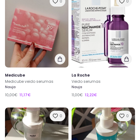
0
0
Medicube
La Roche
Medicube veido serumas
Veido serumas
Nauja
Nauja
10,00€
11,17€
11,00€
12,22€
0
0